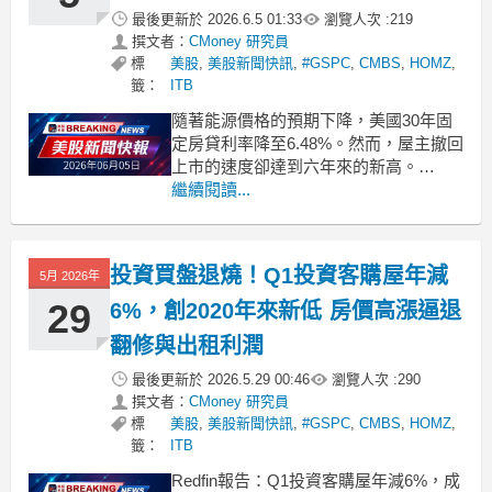
最後更新於
2026.6.5 01:33
瀏覽人次 :
219
撰文者：
CMoney 研究員
標
美股
,
美股新聞快訊
,
#GSPC
,
CMBS
,
HOMZ
,
籤：
ITB
隨著能源價格的預期下降，美國30年固
定房貸利率降至6.48%。然而，屋主撤回
上市的速度卻達到六年來的新高。
.badgeprice-container {
繼續閱讀...
display: flex !important;
gap: 1rem !important;
投資買盤退燒！Q1投資客購屋年減
5月 2026年
29
6%，創2020年來新低 房價高漲逼退
翻修與出租利潤
最後更新於
2026.5.29 00:46
瀏覽人次 :
290
撰文者：
CMoney 研究員
標
美股
,
美股新聞快訊
,
#GSPC
,
CMBS
,
HOMZ
,
籤：
ITB
Redfin報告：Q1投資客購屋年減6%，成