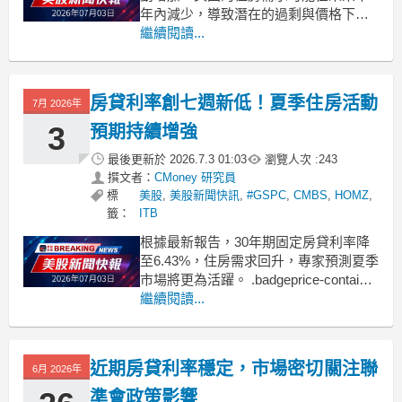
年內減少，導致潛在的過剩與價格下
跌。 .badgeprice-container {
繼續閱讀...
display: flex !important;
gap: 1rem !important;
房貸利率創七週新低！夏季住房活動
7月 2026年
3
預期持續增強
最後更新於
2026.7.3 01:03
瀏覽人次 :
243
撰文者：
CMoney 研究員
標
美股
,
美股新聞快訊
,
#GSPC
,
CMBS
,
HOMZ
,
籤：
ITB
根據最新報告，30年期固定房貸利率降
至6.43%，住房需求回升，專家預測夏季
市場將更為活躍。 .badgeprice-container
{
繼續閱讀...
display: flex !important;
gap: 1rem !important;
flex
近期房貸利率穩定，市場密切關注聯
6月 2026年
準會政策影響