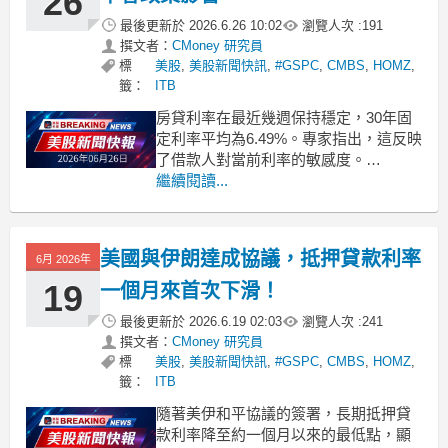
26
最後更新於
2026.6.26 10:02
瀏覽人次 :
191
撰文者：
CMoney 研究員
標
美股
,
美股新聞快訊
,
#GSPC
,
CMBS
,
HOMZ
,
籤：
ITB
房貸利率在最近幾週保持穩定，30年固
定利率平均為6.49%。專家指出，這反映
了借款人對當前利率的敏感度。
.badgeprice-container {
繼續閱讀...
display: flex !important;
gap: 1rem !important;
美國與伊朗達成協議，抵押貸款利率
6月 2026年
19
一個月來首次下滑！
最後更新於
2026.6.19 02:03
瀏覽人次 :
241
撰文者：
CMoney 研究員
標
美股
,
美股新聞快訊
,
#GSPC
,
CMBS
,
HOMZ
,
籤：
ITB
隨著美伊和平協議的簽署，長期抵押貸
款利率降至約一個月以來的最低點，顯