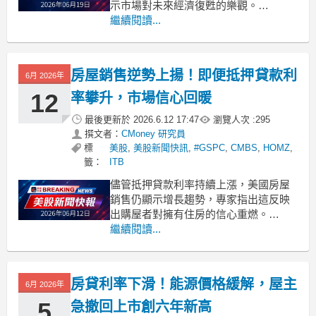
示市場對未來經濟復甦的樂觀。
.badgeprice-container {
繼續閱讀...
display: flex !important;
gap: 1rem !important;
fl
房屋銷售逆勢上揚！即便抵押貸款利
6月 2026年
12
率攀升，市場信心回暖
最後更新於
2026.6.12 17:47
瀏覽人次 :
295
撰文者：
CMoney 研究員
標
美股
,
美股新聞快訊
,
#GSPC
,
CMBS
,
HOMZ
,
籤：
ITB
儘管抵押貸款利率持續上漲，美國房屋
銷售仍顯示增長趨勢，專家指出這反映
出購屋者對擁有住房的信心重燃。
.badgeprice-container {
繼續閱讀...
display: flex !important;
gap: 1rem !important;
f
房貸利率下滑！能源價格緩解，屋主
6月 2026年
5
急撤回上市創六年新高