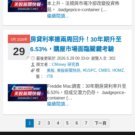
本上升、法規與市場冷卻改變投資佈
局。 .badgeprice-container {
display: flex !important;
繼續閱讀...
gap: 1rem !important;
flex-wrap:
房貸利率連兩周回升！30年期升至
5月 2026年
29
6.53%，購屋市場面臨關鍵考驗
最後更新於
2026.5.29 00:33
瀏覽人次 :
302
撰文者：
CMoney 研究員
標
美股
,
美股新聞快訊
,
#GSPC
,
CMBS
,
HOMZ
,
籤：
ITB
Freddie Mac調查：30年期房貸利率升至
6.53%，但成交潛力仍存。 .badgeprice-
container {
display: flex !important;
繼續閱讀...
gap: 1rem !important;
flex-wrap: w
1
2
3
4
5
6
7
下一頁