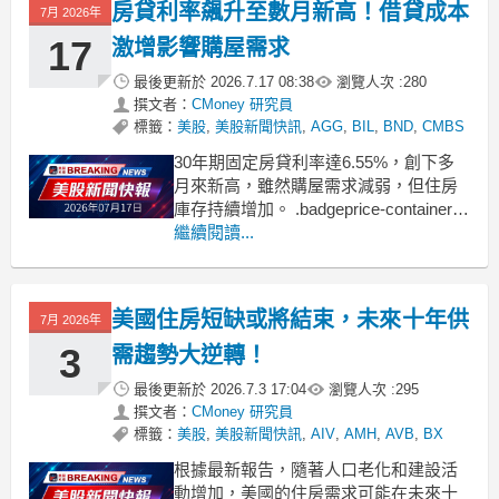
房貸利率飆升至數月新高！借貸成本
7月 2026年
17
激增影響購屋需求
最後更新於
2026.7.17 08:38
瀏覽人次 :
280
撰文者：
CMoney 研究員
標籤：
美股
,
美股新聞快訊
,
AGG
,
BIL
,
BND
,
CMBS
30年期固定房貸利率達6.55%，創下多
月來新高，雖然購屋需求減弱，但住房
庫存持續增加。 .badgeprice-container {
display: flex !important;
繼續閱讀...
gap: 1rem !important;
flex-w
美國住房短缺或將結束，未來十年供
7月 2026年
3
需趨勢大逆轉！
最後更新於
2026.7.3 17:04
瀏覽人次 :
295
撰文者：
CMoney 研究員
標籤：
美股
,
美股新聞快訊
,
AIV
,
AMH
,
AVB
,
BX
根據最新報告，隨著人口老化和建設活
動增加，美國的住房需求可能在未來十