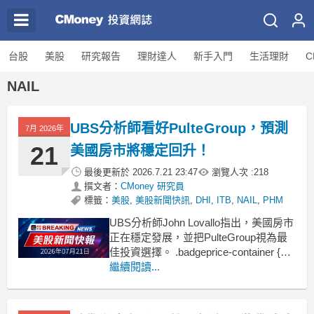
台股
美股
研究報告
理財達人
新手入門
生活理財
C
NAIL
UBS分析師看好PulteGroup，預測
7月 2026年
21
美國房市將穩定回升！
最後更新於
2026.7.21 23:47
瀏覽人次 :
218
撰文者：
CMoney 研究員
標籤：
美股
,
美股新聞快訊
,
DHI
,
ITB
,
NAIL
,
PHM
UBS分析師John Lovallo指出，美國房市
正在穩定發展，並把PulteGroup視為最
佳投資選擇。 .badgeprice-container {
display: flex !important;
繼續閱讀...
gap: 1rem !important;