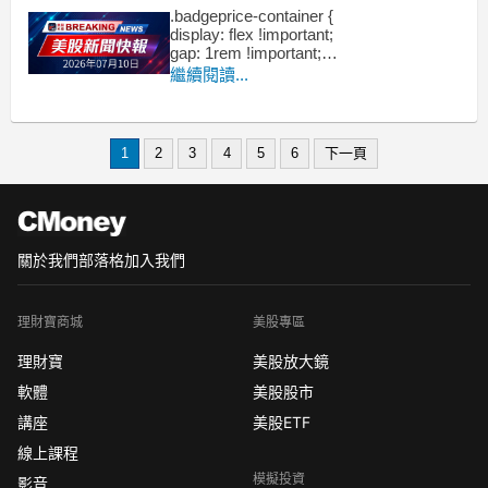
.badgeprice-container {
display: flex !important;
gap: 1rem !important;
flex-wrap: wrap !important; /* 自動換行 */
繼續閱讀...
}
1
2
3
4
5
6
下一頁
關於我們
部落格
加入我們
理財寶商城
美股專區
理財寶
美股放大鏡
軟體
美股股市
講座
美股ETF
線上課程
模擬投資
影音