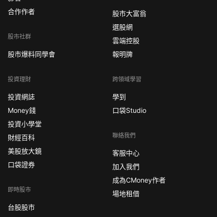
合作作者
股市大富翁
選股網
股市社群
雲端控股
股市爆料同學會
報明牌
投資理財
跨領域學習
投資網誌
學到
Money錢
口袋Studio
投資小學堂
聯絡我們
財經百科
美股放大鏡
客服中心
口袋證券
加入我們
成為CMoney作者
即時股市
場地租借
台股股市