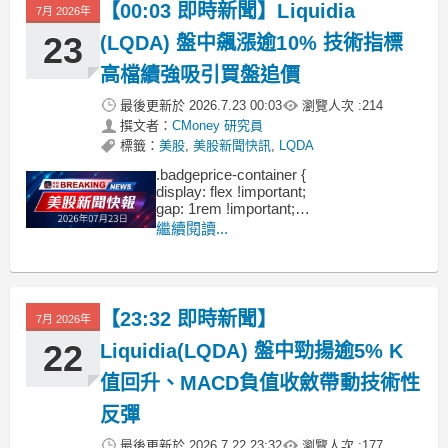
【00:03 即時新聞】Liquidia
7月 2026年
23
(LQDA) 盤中飆漲逾10% 技術指標
高檔續強吸引買盤追價
最後更新於
2026.7.23 00:03
瀏覽人次 :
214
撰文者：
CMoney 研究員
標籤：
美股
,
美股新聞快訊
,
LQDA
.badgeprice-container {
display: flex !important;
gap: 1rem !important;
flex-wrap: wrap !important; /* 自動換行 */
繼續閱讀...
}
【23:32 即時新聞】
7月 2026年
22
Liquidia(LQDA) 盤中勁揚逾5% K
值回升、MACD負值收斂帶動技術性
反彈
最後更新於
2026.7.22 23:32
瀏覽人次 :
177