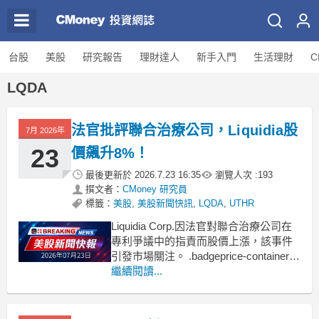
台股
美股
研究報告
理財達人
新手入門
生活理財
C
LQDA
法官批評聯合治療公司，Liquidia股
7月 2026年
23
價飆升8%！
最後更新於
2026.7.23 16:35
瀏覽人次 :
193
撰文者：
CMoney 研究員
標籤：
美股
,
美股新聞快訊
,
LQDA
,
UTHR
Liquidia Corp.因法官對聯合治療公司在
專利爭議中的指責而股價上漲，該事件
引發市場關注。 .badgeprice-container {
display: flex !important;
繼續閱讀...
gap: 1rem !important;
f