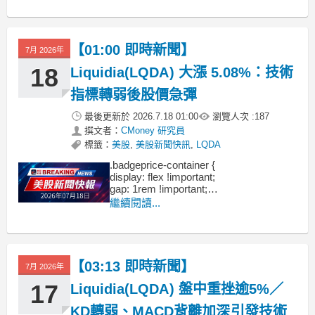
【01:00 即時新聞】
7月 2026年
18
Liquidia(LQDA) 大漲 5.08%：技術
指標轉弱後股價急彈
最後更新於
2026.7.18 01:00
瀏覽人次 :
187
撰文者：
CMoney 研究員
標籤：
美股
,
美股新聞快訊
,
LQDA
.badgeprice-container {
display: flex !important;
gap: 1rem !important;
flex-wrap: wrap !important; /* 自動換行 */
繼續閱讀...
}
【03:13 即時新聞】
7月 2026年
17
Liquidia(LQDA) 盤中重挫逾5%／
KD轉弱、MACD背離加深引發技術