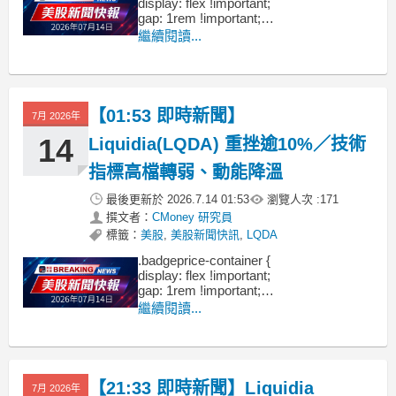
display: flex !important;
gap: 1rem !important;
flex-wrap: wrap !important; /* 自動換行 */
繼續閱讀...
}
【01:53 即時新聞】
7月 2026年
14
Liquidia(LQDA) 重挫逾10%／技術
指標高檔轉弱、動能降溫
最後更新於
2026.7.14 01:53
瀏覽人次 :
171
撰文者：
CMoney 研究員
標籤：
美股
,
美股新聞快訊
,
LQDA
.badgeprice-container {
display: flex !important;
gap: 1rem !important;
flex-wrap: wrap !important; /* 自動換行 */
繼續閱讀...
}
【21:33 即時新聞】Liquidia
7月 2026年