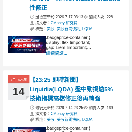
性修正
最後更新於
2026.7.17 03:13
瀏覽人次 :
228
撰文者：
CMoney 研究員
標籤：
美股
,
美股新聞快訊
,
LQDA
.badgeprice-container {
display: flex !important;
gap: 1rem !important;
flex-wrap: wrap !important; /* 自動換行 */
繼續閱讀...
}
【23:25 即時新聞】
7月 2026年
14
Liquidia(LQDA) 盤中勁揚逾5%
技術指標高檔修正後再轉強
最後更新於
2026.7.14 23:25
瀏覽人次 :
169
撰文者：
CMoney 研究員
標籤：
美股
,
美股新聞快訊
,
LQDA
.badgeprice-container {