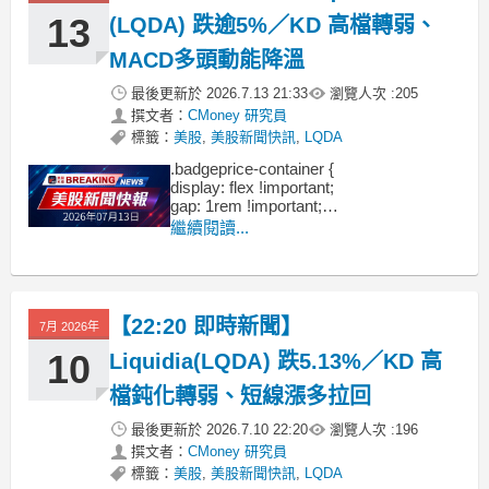
13
(LQDA) 跌逾5%／KD 高檔轉弱、
MACD多頭動能降溫
最後更新於
2026.7.13 21:33
瀏覽人次 :
205
撰文者：
CMoney 研究員
標籤：
美股
,
美股新聞快訊
,
LQDA
.badgeprice-container {
display: flex !important;
gap: 1rem !important;
flex-wrap: wrap !important; /* 自動換行 */
繼續閱讀...
}
【22:20 即時新聞】
7月 2026年
10
Liquidia(LQDA) 跌5.13%／KD 高
檔鈍化轉弱、短線漲多拉回
最後更新於
2026.7.10 22:20
瀏覽人次 :
196
撰文者：
CMoney 研究員
標籤：
美股
,
美股新聞快訊
,
LQDA