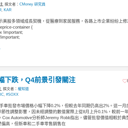
撰文者：
CMoney 研究員
R
,
KAR
揭示美股多領域成長契機，從醫療到家居服務，各路上市企業紛紛上修2
price-container {
ex !important;
!important;
.
幅下跌，Q4前景引發關注
撰文者：
權知道
IC
,
#SOXX
手車批發市場價格小幅下降0.2%，但較去年同期仍高出2%。這一月
季節性調整影響，因未經調整的數值實際上從8月上升0.1%，較前一
。Cox Automotive分析師Jeremy Robb指出，儘管批發價值相較於
然偏高，但新車和二手車零售銷售在