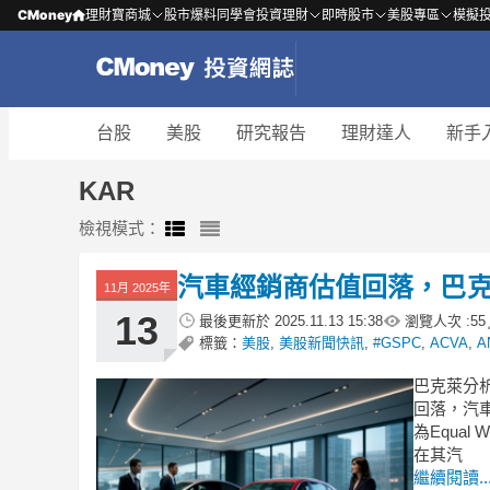
CMoney
理財寶商城
股市爆料同學會
投資理財
即時股市
美股專區
模擬
台股
美股
研究報告
理財達人
新手
KAR
檢視模式：
汽車經銷商估值回落，巴
11月 2025年
13
最後更新於
2025.11.13 15:38
瀏覽人次 :
55
標籤：
美股
,
美股新聞快訊
,
#GSPC
,
ACVA
,
A
巴克萊分析
回落，汽
為Equal W
在其汽
繼續閱讀..