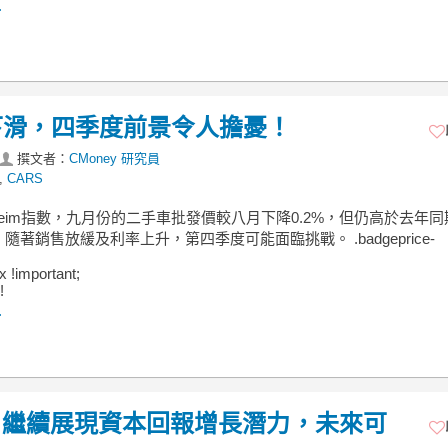
.
下滑，四季度前景令人擔憂！
撰文者：
CMoney 研究員
,
CARS
heim指數，九月份的二手車批發價較八月下降0.2%，但仍高於去年
隨著銷售放緩及利率上升，第四季度可能面臨挑戰。 .badgeprice-
ex !important;
!
.
KAR) 繼續展現資本回報增長潛力，未來可