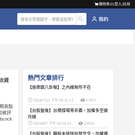
購物車(
0
)
登入/註冊
熱門文章排行
收藏
【施樂園八卦報】之內線無所不在
2018/7/13 下午 08:31:12
27877
近期高點
【台股盤後】台積撐場等非農，加權多空搶
如被評
月線
bcock
2026/8/7 下午 04:56:15
15918
【台股盤後】韓股未排除抬禁空令，加權爆