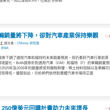
17億美元，同比增長8.5%，也高於分析師
.
前車輛銷量將下降，卻對汽車產業保持樂觀
撰文者：
CMoney 研究員
,
BWA
fA證券下調了通用汽車和福特的未來銷量預測，但仍看好汽車行業前景
環境變化，BofA證券針對通用汽車（GM）和福特（F）的車輛銷量
2025年及2026年的銷量將受到關稅幹擾、稀土材料短缺以及車輛
響而降低。儘管如此，分析師們依然對整體汽車市場持正面
.
眼！250億美元回購計畫助力未來增長