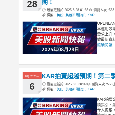
期！
28
最後更新於
2025.8.28 01:35
瀏覽人次 :
563
標籤：
美股
,
美股新聞快訊
,
KAR
OPENL
本運用效
需求上升，
據最新資料
繼續閱讀..
KAR拍賣超越預期！第二季
8月 2025年
6
最後更新於
2025.8.6 20:09
瀏覽人次 :
563
標籤：
美股
,
美股新聞快訊
,
KAR
KAR拍賣
績指引，顯
令人振奮，