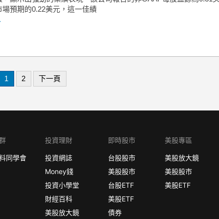
場預期的0.22美元，這一佳績
.
1
2
下一頁
群
投資理財
即時股市
美股專區
料同學會
投資網誌
台股股市
美股放大鏡
Money錢
美股股市
美股股市
投資小學堂
台股ETF
美股ETF
財經百科
美股ETF
美股放大鏡
債券