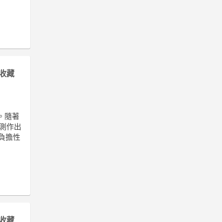
收藏
。隨著
預測作出
可負擔性
收藏