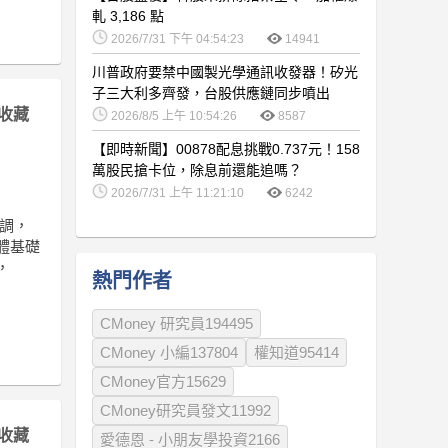
軋 3,186 點
2026/7/31 下午 04:54:23
14941
川普政府要禁中國製光學通訊收發器！矽光
子三大利多齊發，台股供應鏈同步噴出
收藏
2026/8/5 上午 10:54:26
8587
【即時新聞】00878配息挑戰0.737元！158
萬股民搶卡位，除息前還能追嗎？
2026/7/31 上午 11:21:10
6242
強調，
體基礎
，
熱門作者
CMoney 研究員194495
CMoney 小編137804
權知道95414
CMoney官方15629
CMoney研究員發文11992
收藏
愛德恩 - 小朋友學投資2166