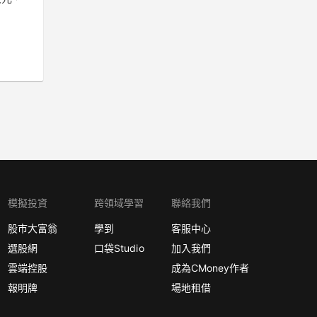
模擬投資
跨領域學習
聯絡我們
股市大富翁
學到
客服中心
選股網
口袋Studio
加入我們
雲端控股
成為CMoney作者
報明牌
場地租借