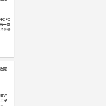
任CFO
年第一季
括合併營
收藏
營收達
5年第
美元，