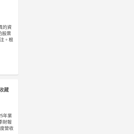
優異的資
的股票
關注。根
收藏
5年業
季財報
季度營收