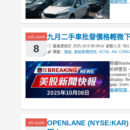
繼續閱讀..
九月二手車批發價格輕微
10月 2025年
8
最後更新於
2025.10.8 00:04
瀏覽人次 :
561
標籤：
美股
,
美股新聞快訊
,
ACVA
,
AN
,
CARG
根據Man
析師警告，
container {
display: fl
gap: 1rem 
繼續閱讀..
OPENLANE (NYSE:
8月 2025年