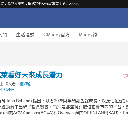
投資
跨領域學習
聯絡我們
作者專區
關於CMoney
入門
生活理財
CMoney官方
Money錢
克萊看好未來成長潛力
撰文者：
權知道
N
,
CVNA
師John Babcock指出，隨著2026財年預期盈餘成長，以及估值從
車經銷商中出現了投資機會，特別是那些擁有數位拍賣市場的平台，
eight的ACV Auctions(ACVA)和Overweight的OPENLANE(KAR)。Ba
.