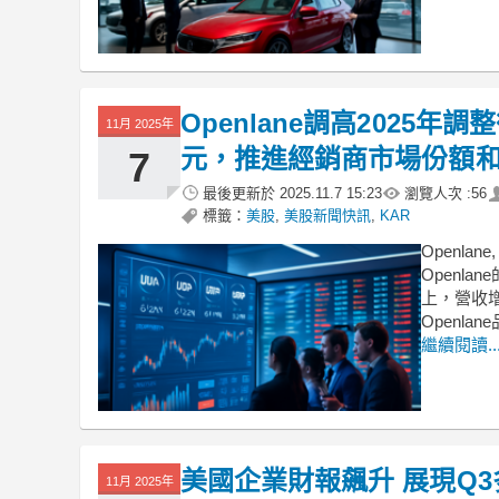
Openlane調高2025年調
11月 2025年
元，推進經銷商市場份額
7
最後更新於
2025.11.7 15:23
瀏覽人次 :
56
標籤：
美股
,
美股新聞快訊
,
KAR
Openlan
Openl
上，營收增
Openlane
繼續閱讀..
美國企業財報飆升 展現Q
11月 2025年