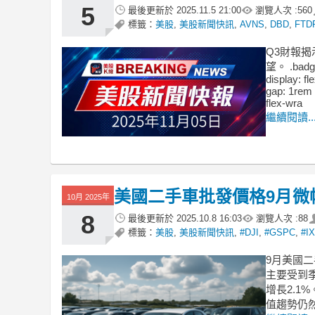
5
最後更新於
2025.11.5 21:00
瀏覽人次 :
560
標籤：
美股
,
美股新聞快訊
,
AVNS
,
DBD
,
FTD
Q3財報
望。 .badge
display: fl
gap: 1rem 
flex-wra
繼續閱讀..
美國二手車批發價格9月微
10月 2025年
8
最後更新於
2025.10.8 16:03
瀏覽人次 :
88
標籤：
美股
,
美股新聞快訊
,
#DJI
,
#GSPC
,
#IX
9月美國二
主要受到
增長2.1%
值趨勢仍