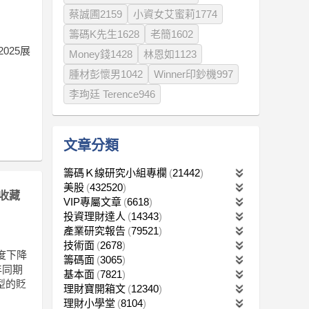
蔡誠圃2159
小資女艾蜜莉1774
籌碼K先生1628
老簡1602
025展
Money錢1428
林恩如1123
腫材彭懷男1042
Winner印鈔機997
李珣廷 Terence946
文章分類
籌碼Ｋ線研究小組專欄
21442
美股
432520
收藏
VIP專屬文章
6618
投資理財達人
14343
產業研究報告
79521
技術面
2678
度下降
籌碼面
3065
年同期
基本面
7821
典型的貶
理財寶開箱文
12340
理財小學堂
8104