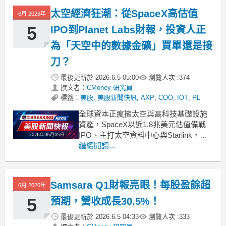
太空經濟狂潮：從SpaceX高估值
6月 2026年
5
IPO到Planet Labs財報，投資人正
為「天空中的數據金礦」買單還是接
刀？
最後更新於
2026.6.5 05:00
瀏覽人次 :
374
撰文者：
CMoney 研究員
標籤：
美股
,
美股新聞快訊
,
AXP
,
COO
,
IOT
,
PL
全球資本正瘋擁太空與高科技基礎設施
資產，SpaceX以近1.8兆美元估值備戰
IPO、主打太空資料中心與Starlink，卻
在財務上持續虧損；Planet Labs營收大
繼續閱讀...
增卻帳面巨虧，Samsara等「實體數位
化」企業高成長登場，專家警告：當前
太空與工業數據熱潮，可能在制度風險
Samsara Q1財報亮眼！每股盈餘超
6月 2026年
與估值泡沫間拉鋸。 .b
5
預期，營收成長30.5%！
最後更新於
2026.6.5 04:33
瀏覽人次 :
333