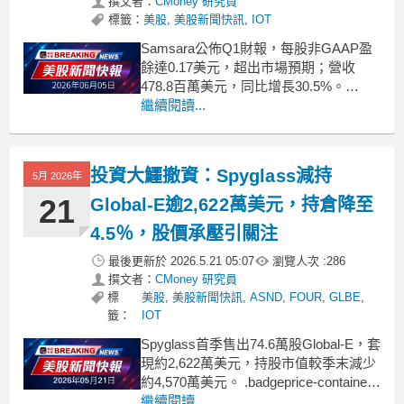
撰文者：
CMoney 研究員
標籤：
美股
,
美股新聞快訊
,
IOT
Samsara公佈Q1財報，每股非GAAP盈
餘達0.17美元，超出市場預期；營收
478.8百萬美元，同比增長30.5%。
.badgeprice-container {
繼續閱讀...
display: flex !important;
gap: 1rem !important;
投資大鱷撤資：Spyglass減持
5月 2026年
21
Global‑E逾2,622萬美元，持倉降至
4.5％，股價承壓引關注
最後更新於
2026.5.21 05:07
瀏覽人次 :
286
撰文者：
CMoney 研究員
標
美股
,
美股新聞快訊
,
ASND
,
FOUR
,
GLBE
,
籤：
IOT
Spyglass首季售出74.6萬股Global‑E，套
現約2,622萬美元，持股市值較季末減少
約4,570萬美元。 .badgeprice-container {
display: flex !important;
繼續閱讀...