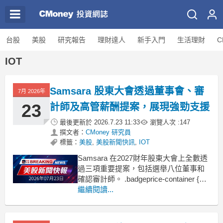
台股
美股
研究報告
理財達人
新手入門
生活理財
C
IOT
Samsara 股東大會透過董事會、審
7月 2026年
23
計師及高管薪酬提案，展現強勁支援
最後更新於
2026.7.23 11:33
瀏覽人次 :
147
撰文者：
CMoney 研究員
標籤：
美股
,
美股新聞快訊
,
IOT
Samsara 在2027財年股東大會上全數透
過三項重要提案，包括選舉八位董事和
確認審計師。 .badgeprice-container {
display: flex !important;
繼續閱讀...
gap: 1rem !important;
flex