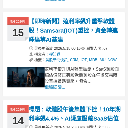
gap: 1rem !important;
【即時新聞】殖利率飆升重擊軟體
5月 2026年
15
股！Samsara(IOT)重挫，資金轉進
輝達等AI基建
最後更新於
2026.5.15 00:16
瀏覽人次 :
67
撰文者：
權知道
標籤：
美股新聞快訊
,
CRM
,
IOT
,
MDB
,
MU
,
NOW
殖利率攀升與AI轉型擔憂，SaaS類股面
臨估值修正美股軟體類股在午後交易時
段普遍遭遇賣壓，包含
RingCentral(RNG)、Tenable(TENB)、
繼續閱讀...
Wix(WIX)、Samsara(IOT) 與
MongoDB(MDB) 等股價紛紛走低。主因
在於川普拒絕了伊朗最新的和平提議，
標題 : 軟體股午後集體下挫！10年期
5月 2026年
導致地緣政治緊
14
利率飆4.4%、AI疑慮壓縮SaaS估值
最後更新於
2026.5.14 23:08
瀏覽人次 :
335