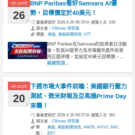
BNP Paribas看好Samsara AI優
6月 2026年
26
勢，目標價定於40美元！
最後更新於
2026.6.26 08:33
瀏覽人次 :
242
撰文者：
CMoney 研究員
標籤：
美股
,
美股新聞快訊
,
IOT
BNP Paribas在Samsara的投資者日活動
後，對其AI競爭力及市場擴充套件前景
持正面評價，並設定40美元目標價。
.badgeprice-container {
繼續閱讀...
display: flex !important;
gap: 1rem !important
下週市場大事件前瞻：美國銀行壓力
6月 2026年
20
測試、微米財報及亞馬遜Prime Day
來襲！
最後更新於
2026.6.20 00:37
瀏覽人次 :
381
撰文者：
CMoney 研究員
標
美股
,
美股新聞快訊
,
AMZN
,
AVGO
,
BAC
,
籤：
BBY