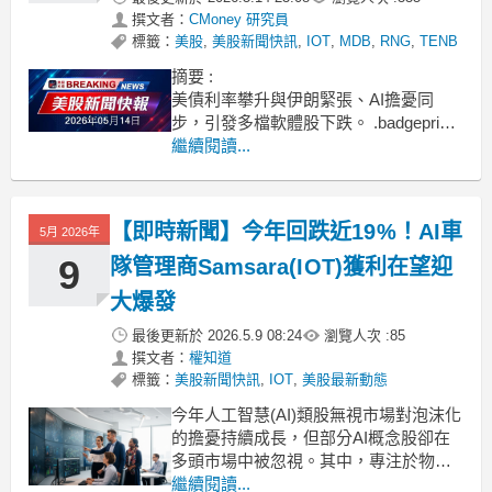
撰文者：
CMoney 研究員
標籤：
美股
,
美股新聞快訊
,
IOT
,
MDB
,
RNG
,
TENB
摘要 :
美債利率攀升與伊朗緊張、AI擔憂同
步，引發多檔軟體股下跌。 .badgeprice-
container {
繼續閱讀...
display: flex !important;
gap: 1rem !important;
flex-wrap: wr
【即時新聞】今年回跌近19%！AI車
5月 2026年
9
隊管理商Samsara(IOT)獲利在望迎
大爆發
最後更新於
2026.5.9 08:24
瀏覽人次 :
85
撰文者：
權知道
標籤：
美股新聞快訊
,
IOT
,
美股最新動態
今年人工智慧(AI)類股無視市場對泡沫化
的擔憂持續成長，但部分AI概念股卻在
多頭市場中被忽視。其中，專注於物聯
網與車隊管理的Samsara(IOT)今年以來
繼續閱讀...