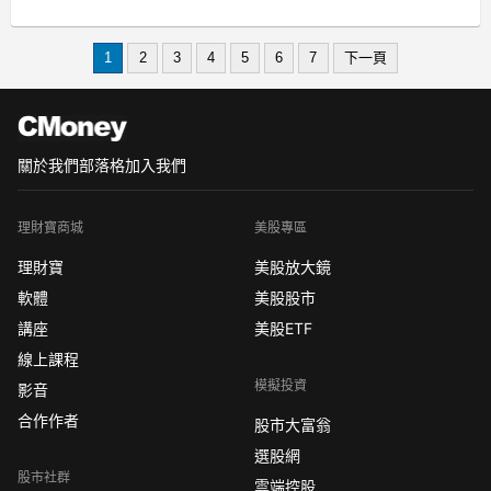
股價回跌近19%，但隨著財務體質的改
善，市場看好Samsara(IOT)有望在今年
1
2
3
4
5
6
7
下一頁
夏季迎來反轉，並在2026年底前展現強
勁的成長動能。結合AI技
關於我們
部落格
加入我們
理財寶商城
美股專區
理財寶
美股放大鏡
軟體
美股股市
講座
美股ETF
線上課程
模擬投資
影音
合作作者
股市大富翁
選股網
股市社群
雲端控股