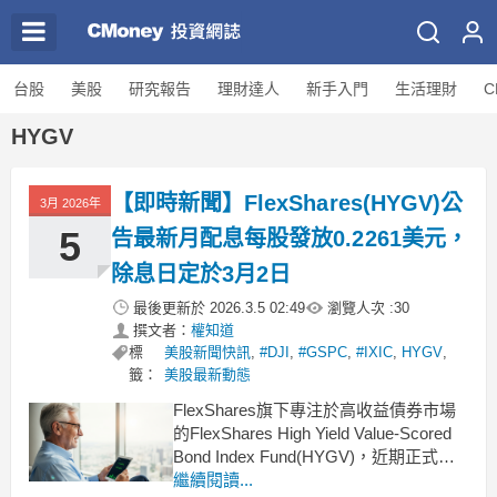
台股
美股
研究報告
理財達人
新手入門
生活理財
C
HYGV
【即時新聞】FlexShares(HYGV)公
3月 2026年
5
告最新月配息每股發放0.2261美元，
除息日定於3月2日
最後更新於
2026.3.5 02:49
瀏覽人次 :
30
撰文者：
權知道
標
美股新聞快訊
,
#DJI
,
#GSPC
,
#IXIC
,
HYGV
,
籤：
美股最新動態
FlexShares旗下專注於高收益債券市場
的FlexShares High Yield Value-Scored
Bond Index Fund(HYGV)，近期正式發
布了最新的配息公告。根據官方消息指
繼續閱讀...