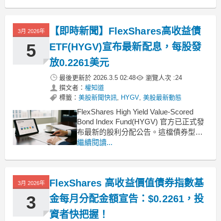
出，本次將進行按月配息，每股配發金
額為0.2261美元，為持有該檔ETF的投
資人帶來穩定的現金流
【即時新聞】FlexShares高收益債
3月 2026年
5
ETF(HYGV)宣布最新配息，每股發
放0.2261美元
最後更新於
2026.3.5 02:48
瀏覽人次 :
24
撰文者：
權知道
標籤：
美股新聞快訊
,
HYGV
,
美股最新動態
FlexShares High Yield Value-Scored
Bond Index Fund(HYGV) 官方已正式發
布最新的股利分配公告。這檔債券型
ETF 宣布將進行每月的配息作業，本次
繼續閱讀...
每股配息金額訂為 0.2261 美元，持續為
持有該標的之投資人提供收益分配。投
資人需留意的除息與發放時
FlexShares 高收益價值債券指數基
3月 2026年
3
金每月分配金額宣告：$0.2261，投
資者快把握！