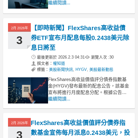
收益。根據官方最新公告數據顯示，本
繼續閱讀...
次宣布的每月配息金額為每股0.2438美
元（精確數字為0.243791美元），持續
為持有該檔債券ETF的投資
【即時新聞】FlexShares高收益債
2月 2026年
3
券ETF宣布月配息每股0.2438美元除
息日將至
最後更新於
2026.2.3 04:31
瀏覽人次 :
30
撰文者：
權知道
標籤：
美股新聞快訊
,
HYGV
,
美股最新動態
FlexShares高收益價值評分債券指數基
金(HYGV)發布最新的配息公告，該基金
宣布將進行月度配息分配。根據公告內
容，本次每股配息金額為0.243791美
繼續閱讀...
元。這項消息對於持有該檔債券ETF的
投資人而言，提供了明確的收益分配資
訊，展現該基金在固定收益市場的持續
FlexShares高收益價值評分債券指
2月 2026年
運作狀況。投資人須留意除息與配息發
放時
3
數基金宣佈每月派息0.2438美元，投