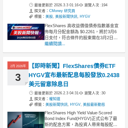
最後更新於
2026.3.3 01:16
瀏覽人次 :
194
撰文者：
CMoney 研究員
標籤：
美股
,
美股新聞快訊
,
HYGV
FlexShares 高收益價值債券指數基金宣
佈每月分配金額為 $0.2261，將於3月6
日支付，符合條件的股東需在3月2日前
登記。 .badgeprice-container {
繼續閱讀...
display: flex !important;
gap: 1rem !impo
【即時新聞】FlexShares債券ETF
2月 2026年
3
HYGV宣布最新配息每股發放0.2438
美元留意除息日
最後更新於
2026.2.3 04:31
瀏覽人次 :
30
撰文者：
權知道
標籤：
美股新聞快訊
,
HYGV
,
美股最新動態
FlexShares High Yield Value-Scored
Bond Index Fund(HYGV)正式公布了最
新的配息方案，為投資人帶來每股配息