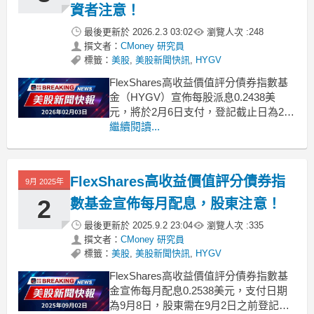
資者注意！
最後更新於
2026.2.3 03:02
瀏覽人次 :
248
撰文者：
CMoney 研究員
標籤：
美股
,
美股新聞快訊
,
HYGV
FlexShares高收益價值評分債券指數基
金（HYGV）宣佈每股派息0.2438美
元，將於2月6日支付，登記截止日為2月
2日。 .badgeprice-container {
繼續閱讀...
display: flex !important;
gap: 1rem !import
FlexShares高收益價值評分債券指
9月 2025年
2
數基金宣佈每月配息，股東注意！
最後更新於
2025.9.2 23:04
瀏覽人次 :
335
撰文者：
CMoney 研究員
標籤：
美股
,
美股新聞快訊
,
HYGV
FlexShares高收益價值評分債券指數基
金宣佈每月配息0.2538美元，支付日期
為9月8日，股東需在9月2日之前登記。