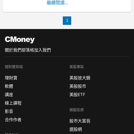
FlexShares高收益價值評分債券指數基
繼續閱讀...
金（NYSEARCA:HYGV）近日宣佈將於
9月8日支付每股0.2538美元的配息，此
1
訊息對投資者而言無疑是一大利好。根
據公告，股東必
關於我們
部落格
加入我們
理財寶商城
美股專區
理財寶
美股放大鏡
軟體
美股股市
講座
美股ETF
線上課程
模擬投資
影音
合作作者
股市大富翁
選股網