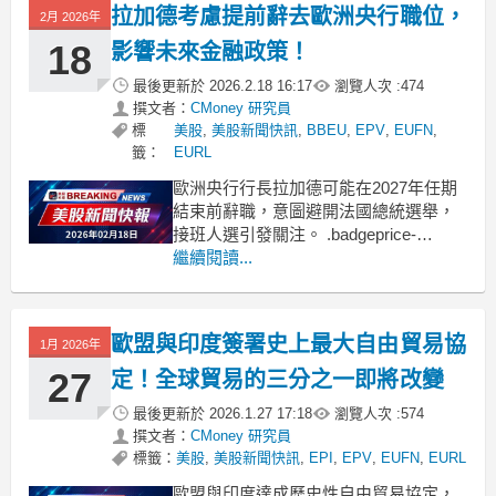
拉加德考慮提前辭去歐洲央行職位，
2月 2026年
18
影響未來金融政策！
最後更新於
2026.2.18 16:17
瀏覽人次 :
474
撰文者：
CMoney 研究員
標
美股
,
美股新聞快訊
,
BBEU
,
EPV
,
EUFN
,
籤：
EURL
歐洲央行行長拉加德可能在2027年任期
結束前辭職，意圖避開法國總統選舉，
接班人選引發關注。 .badgeprice-
container {
繼續閱讀...
display: flex !important;
gap: 1rem !important;
flex-
歐盟與印度簽署史上最大自由貿易協
1月 2026年
27
定！全球貿易的三分之一即將改變
最後更新於
2026.1.27 17:18
瀏覽人次 :
574
撰文者：
CMoney 研究員
標籤：
美股
,
美股新聞快訊
,
EPI
,
EPV
,
EUFN
,
EURL
歐盟與印度達成歷史性自由貿易協定，