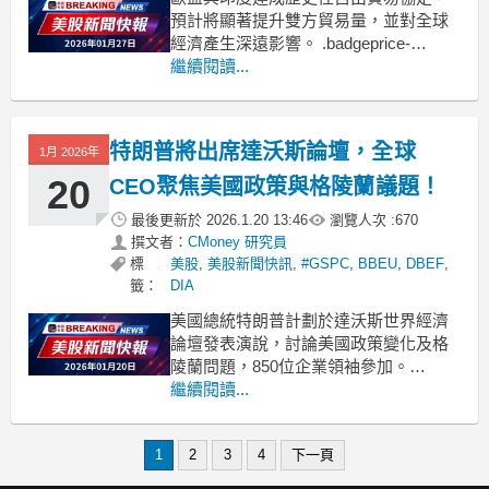
預計將顯著提升雙方貿易量，並對全球
經濟產生深遠影響。 .badgeprice-
container {
繼續閱讀...
display: flex !important;
gap: 1rem !important;
flex-wr
特朗普將出席達沃斯論壇，全球
1月 2026年
20
CEO聚焦美國政策與格陵蘭議題！
最後更新於
2026.1.20 13:46
瀏覽人次 :
670
撰文者：
CMoney 研究員
標
美股
,
美股新聞快訊
,
#GSPC
,
BBEU
,
DBEF
,
籤：
DIA
美國總統特朗普計劃於達沃斯世界經濟
論壇發表演說，討論美國政策變化及格
陵蘭問題，850位企業領袖參加。
.badgeprice-container {
繼續閱讀...
display: flex !important;
gap: 1rem !important;
1
2
3
4
下一頁