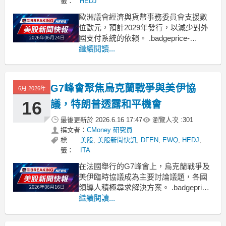
籤：
HEDJ
歐洲議會經濟與貨幣事務委員會支援數
位歐元，預計2029年發行，以減少對外
國支付系統的依賴。 .badgeprice-
container {
繼續閱讀...
display: flex !important;
gap: 1rem !important;
flex-
G7峰會聚焦烏克蘭戰爭與美伊協
6月 2026年
16
議，特朗普透露和平機會
最後更新於
2026.6.16 17:47
瀏覽人次 :
301
撰文者：
CMoney 研究員
標
美股
,
美股新聞快訊
,
DFEN
,
EWQ
,
HEDJ
,
籤：
ITA
在法國舉行的G7峰會上，烏克蘭戰爭及
美伊臨時協議成為主要討論議題，各國
領導人積極尋求解決方案。 .badgeprice-
container {
繼續閱讀...
display: flex !important;
gap: 1rem !important;
fle