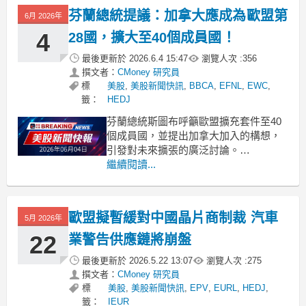
芬蘭總統提議：加拿大應成為歐盟第
6月 2026年
4
28國，擴大至40個成員國！
最後更新於
2026.6.4 15:47
瀏覽人次 :
356
撰文者：
CMoney 研究員
標
美股
,
美股新聞快訊
,
BBCA
,
EFNL
,
EWC
,
籤：
HEDJ
芬蘭總統斯圖布呼籲歐盟擴充套件至40
個成員國，並提出加拿大加入的構想，
引發對未來擴張的廣泛討論。
.badgeprice-container {
繼續閱讀...
display: flex !important;
gap: 1rem !important;
fl
歐盟擬暫緩對中國晶片商制裁 汽車
5月 2026年
22
業警告供應鏈將崩盤
最後更新於
2026.5.22 13:07
瀏覽人次 :
275
撰文者：
CMoney 研究員
標
美股
,
美股新聞快訊
,
EPV
,
EURL
,
HEDJ
,
籤：
IEUR