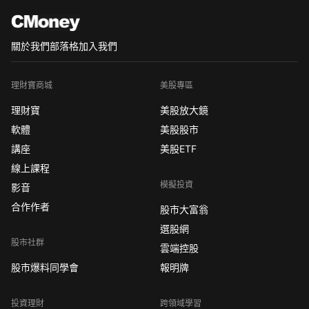
關於我們
部落格
加入我們
理財寶商城
美股專區
理財寶
美股放大鏡
軟體
美股股市
講座
美股ETF
線上課程
模擬投資
影音
合作作者
股市大富翁
選股網
股市社群
雲端控股
股市爆料同學會
報明牌
投資理財
跨領域學習