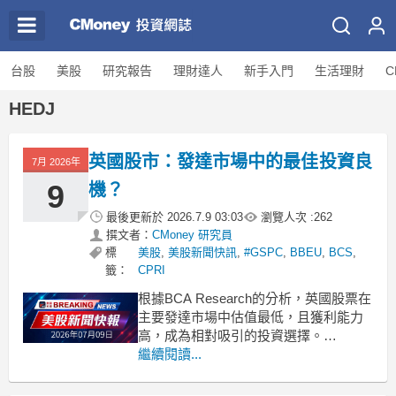
台股
美股
研究報告
理財達人
新手入門
生活理財
C
HEDJ
英國股市：發達市場中的最佳投資良
7月 2026年
9
機？
最後更新於
2026.7.9 03:03
瀏覽人次 :
262
撰文者：
CMoney 研究員
標
美股
,
美股新聞快訊
,
#GSPC
,
BBEU
,
BCS
,
籤：
CPRI
根據BCA Research的分析，英國股票在
主要發達市場中估值最低，且獲利能力
高，成為相對吸引的投資選擇。
.badgeprice-container {
繼續閱讀...
display: flex !important;
gap: 1rem !important;