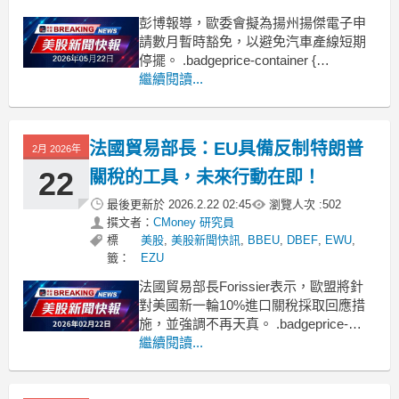
彭博報導，歐委會擬為揚州揚傑電子申
請數月暫時豁免，以避免汽車產線短期
停擺。 .badgeprice-container {
display: flex !important;
繼續閱讀...
gap: 1rem !important;
flex-wrap: wr
法國貿易部長：EU具備反制特朗普
2月 2026年
22
關稅的工具，未來行動在即！
最後更新於
2026.2.22 02:45
瀏覽人次 :
502
撰文者：
CMoney 研究員
標
美股
,
美股新聞快訊
,
BBEU
,
DBEF
,
EWU
,
籤：
EZU
法國貿易部長Forissier表示，歐盟將針
對美國新一輪10%進口關稅採取回應措
施，並強調不再天真。 .badgeprice-
container {
繼續閱讀...
display: flex !important;
gap: 1rem !important;