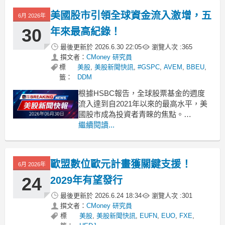
美國股市引領全球資金流入激增，五
6月 2026年
30
年來最高紀錄！
最後更新於
2026.6.30 22:05
瀏覽人次 :
365
撰文者：
CMoney 研究員
標
美股
,
美股新聞快訊
,
#GSPC
,
AVEM
,
BBEU
,
籤：
DDM
根據HSBC報告，全球股票基金的週度
流入達到自2021年以來的最高水平，美
國股市成為投資者青睞的焦點。
.badgeprice-container {
繼續閱讀...
display: flex !important;
gap: 1rem !important;
歐盟數位歐元計畫獲關鍵支援！
6月 2026年
24
2029年有望發行
最後更新於
2026.6.24 18:34
瀏覽人次 :
301
撰文者：
CMoney 研究員
標
美股
,
美股新聞快訊
,
EUFN
,
EUO
,
FXE
,