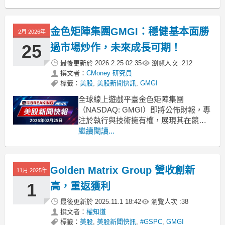
執行力。在一個常受促銷支出和未來財
測驅動的產業中，Golden Matrix Group
Inc.(GMGI) 透過嚴謹的資本配
金色矩陣集團GMGI：穩健基本面勝
2月 2026年
25
過市場炒作，未來成長可期！
最後更新於
2026.2.25 02:35
瀏覽人次 :
212
撰文者：
CMoney 研究員
標籤：
美股
,
美股新聞快訊
,
GMGI
全球線上遊戲平臺金色矩陣集團
（NASDAQ: GMGI）即將公佈財報，專
注於執行與技術擁有權，展現其在競爭
激烈市場中的優勢。 .badgeprice-
繼續閱讀...
container {
display: flex !important;
gap: 1rem !importan
Golden Matrix Group 營收創新
11月 2025年
1
高，重返獲利
最後更新於
2025.11.1 18:42
瀏覽人次 :
38
撰文者：
權知道
標籤：
美股
,
美股新聞快訊
,
#GSPC
,
GMGI