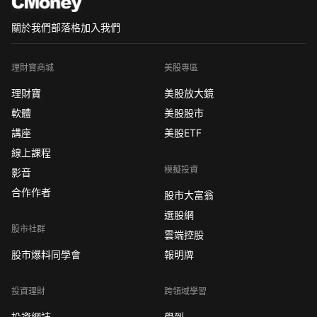
關於我們
部落格
加入我們
理財寶商城
美股專區
理財寶
美股放大鏡
軟體
美股股市
講座
美股ETF
線上課程
模擬投資
影音
合作作者
股市大富翁
選股網
股市社群
雲端控股
股市爆料同學會
報明牌
投資理財
跨領域學習
投資網誌
學到