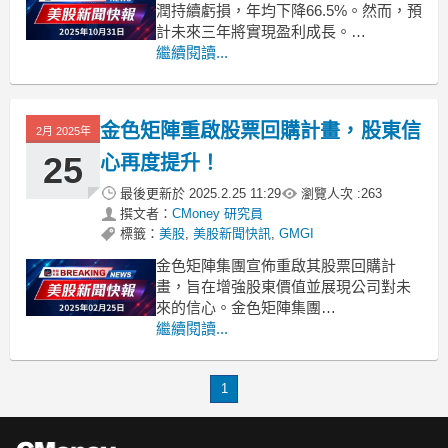
潤持續虧損，年均下降66.5%。然而，預
計未來三年將實現盈利成長。
.badgeprice-container {
繼續閱讀...
display: flex !important;
gap: 1rem !important;
金色矩陣重啟股票回購計畫，股東信
2月 2025年
25
心再度提升！
最後更新於
2025.2.25 11:29
瀏覽人次 :
263
撰文者：
CMoney 研究員
標籤：
美股
,
美股新聞快訊
,
GMGI
金色矩陣集團宣佈重啟其股票回購計
畫，旨在增強股東價值並展現公司對未
來的信心。金色矩陣集團
（NASDAQ:GMGI）於週四正式宣佈重
繼續閱讀...
啟其既有的股票回購計畫，此舉引起市
場廣泛關注。該計畫是由董事會先前授
1
權，允許公司不定期從公開市場中回購
其普通股，以此加強股東價值並展示對
公司長期發展的信心。背景資料顯示，