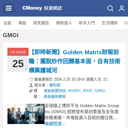
台股
美股
研究報告
理財達人
新手入門
生活理財
C
GMGI
【即時新聞】Golden Matrix財報前
2月 2026年
25
瞻：擺脫炒作回歸基本面，自有技術
構築護城河
最後更新於
2026.2.25 10:28
瀏覽人次 :
21
撰文者：
權知道
標
美股新聞快訊
,
#GSPC
,
#IXIC
,
GMGI
,
籤：
美股最新動態
全球線上博弈平台 Golden Matrix Group
Inc.(GMGI) 即將發布第四季度及全年度
財務業績，市場投資人目前的關注焦點
已從單純的擴張題材，轉向公司的實際
繼續閱讀...