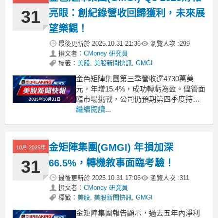
整體趨勢
31
亮眼：創紀錄營收回歸獲利，未來展
望樂觀！
最後更新於
2025.10.31 21:36
瀏覽人次 :
299
撰文者：
CMoney 研究員
標籤：
美股
,
美股新聞快訊
,
GMGI
金色矩陣集團第三季營收達4730萬美
元，年增15.4%，成功轉虧為盈。儘管面
臨市場挑戰，公司仍預期第四季度持續
成長。 .badgeprice-container {
繼續閱讀...
display: flex !important;
gap: 1rem !important;
金矩陣集團(GMGI) 年損加深
10月 2025年
31
66.5%，轉機敘事面臨考驗！
最後更新於
2025.10.31 17:06
瀏覽人次 :
311
撰文者：
CMoney 研究員
標籤：
美股
,
美股新聞快訊
,
GMGI
金矩陣集團報告顯示，過去五年內淨利