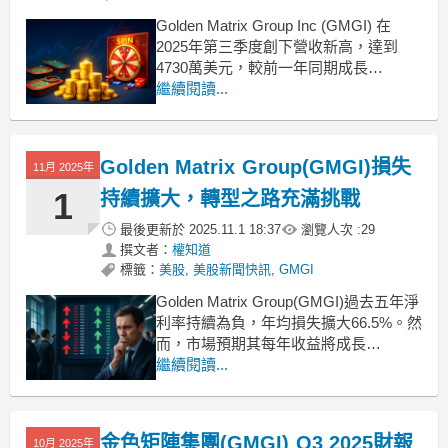
Golden Matrix Group Inc (GMGI) 在
2025年第三季度創下營收新高，達到
4730萬美元，較前一年同期成長
15.4%。這一成績主要來自於線上賭場和
繼續閱讀...
抽獎活動的強勁增長，以及匯率帶來的
3%收益。公司執行長Brian Goodman表
示，透過嚴謹的執行和營運效率，
Golden Matrix Group(GMGI)損失
11月 2025年
Golden M
1
持續擴大，轉型之路充滿挑戰
最後更新於
2025.11.1 18:37
瀏覽人次 :
29
撰文者：
權知道
標籤：
美股
,
美股新聞快訊
,
GMGI
Golden Matrix Group(GMGI)過去五年淨
利率持續為負，年均損失擴大66.5%。然
而，市場預期其每年收益將成長
56.22%，營收也將每年加速增長13%。
繼續閱讀...
投資人對於公司三年內轉虧為盈的可能
性抱有期待。本文將深入分析Golden
Matrix Group的最新財報，並將其與市場
金色矩陣集團(GMGI) Q3 2025財報
10月 2025年