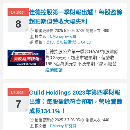
ArcelorMittal宣佈將其波斯尼亞和黑塞哥
維那的業務出售給Pa
佳德控股第一季財報出爐！每股盈餘
5月 2025年
8
超預期但營收大幅失利
最後更新於
2025.5.8 05:07
瀏覽人次 :
480
撰文者：
CMoney 研究員
標籤：
美股
,
美股新聞快訊
,
GHLD
佳德控股公佈第一季非GAAP每股盈餘
為0.35美元，超出市場預期，但營收
198.5百萬美元卻不及預期，顯示經營挑
戰。佳德控股（Guild Holdings）近日發
繼續閱讀...
佈了2023年第一季的財務報告，引起市
場關注。根據該公司資料，其非GAAP
每股盈餘達到0.35美元，超過分析師預
Guild Holdings 2023年第四季財報
3月 2025年
測的0.18美元，顯示出其
7
出爐：每股盈餘符合預期，營收驚豔
成長134.1%！
最後更新於
2025.3.7 06:05
瀏覽人次 :
440
撰文者：
CMoney 研究員