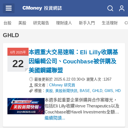
台股
美股
研究報告
理財達人
新手入門
生活理財
C
GHLD
本週重大交易速報：Eli Lilly收購基
6月 2025年
22
因編輯公司、Couchbase被併購及
美國鋼鐵聯盟
最後更新於
2025.6.22 03:30
瀏覽人次 :
1267
撰文者：
CMoney 研究員
標籤：
美股
,
美股新聞快訊
,
BASE
,
GHLD
,
GMS
,
HD
本週多起重要企業併購與合作案曝光，
包括Eli Lilly收購Verve Therapeutics以及
Couchbase被Haveli Investments全額現
金併購。在這一週，數個行業內的重要
繼續閱讀...
交易引發關注。首先，鋼鐵和礦業巨頭