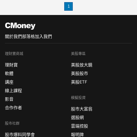
非GAAP每股盈餘為0.51美元，並實現了
1
1.593億美元的總營收。這一亮眼
關於我們
部落格
加入我們
理財寶商城
美股專區
理財寶
美股放大鏡
軟體
美股股市
講座
美股ETF
線上課程
模擬投資
影音
合作作者
股市大富翁
選股網
股市社群
雲端控股
股市爆料同學會
報明牌