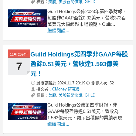
標籤：
美股
,
美股新聞快訊
,
GHLD
Guild Holdings公佈2023年第四季財報，
每股非GAAP盈餘0.32美元，營收373百
萬美元大幅超越市場預期。Guild
Holdings（NYSE: GHLD）於近日發布
繼續閱讀...
了2023年第四季的財報，引起市場關
注。該公司報告顯示，其每股非GAAP
盈餘為0.32美元，與市場預期相符。此
Guild Holdings第四季非GAAP每股
11月 2024年
外，公
7
盈餘0.51美元，營收達1.593億美
元！
最後更新於
2024.11.7 20:19
瀏覽人次 :
52
撰文者：
CMoney 研究員
標籤：
美股
,
美股新聞快訊
,
GHLD
Guild Holdings公佈第四季財報，非
GAAP每股盈餘達0.51美元，營收為
1.593億美元，顯示出穩健的業績表現。
在最新發佈的財報中，Guild Holdings
繼續閱讀...
(NYSE: GHLD) 宣佈其2024年第四季的