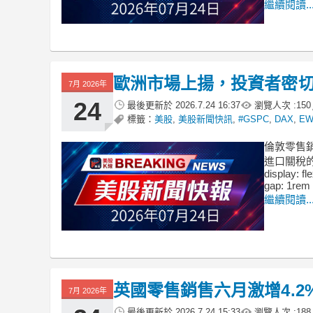
繼續閱讀..
歐洲市場上揚，投資者密
7月 2026年
24
最後更新於
2026.7.24 16:37
瀏覽人次 :
150
標籤：
美股
,
美股新聞快訊
,
#GSPC
,
DAX
,
E
倫敦零售銷
進口關稅的影響。
display: fl
gap: 1rem 
繼續閱讀..
英國零售銷售六月激增4.
7月 2026年
最後更新於
2026.7.24 15:33
瀏覽人次 :
188