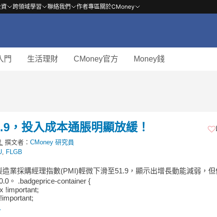
投資
跨領域學習
聯絡我們
作者專區
關於CMoney
入門
生活理財
CMoney官方
Money錢
1.9，投入成本通脹明顯放緩！
撰文者：
CMoney 研究員
U
,
FLGB
造業採購經理指數(PMI)輕微下滑至51.9，顯示出增長動能減弱，
。 .badgeprice-container {
ex !important;
!important;
.