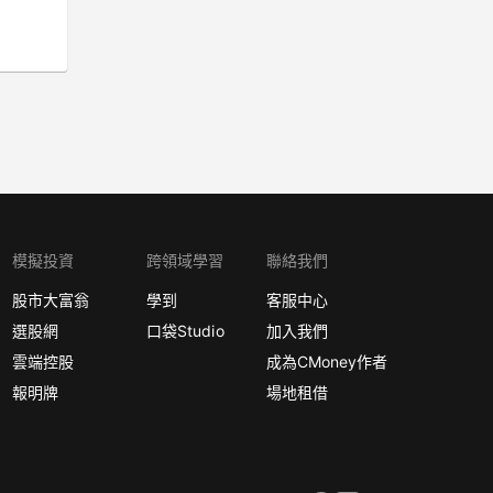
模擬投資
跨領域學習
聯絡我們
股市大富翁
學到
客服中心
選股網
口袋Studio
加入我們
雲端控股
成為CMoney作者
報明牌
場地租借