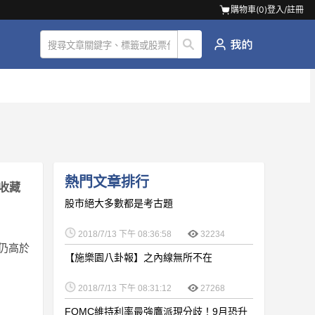
購物車(
0
)
登入/註冊
熱門文章排行
收藏
股市絕大多數都是考古題
2018/7/13 下午 08:36:58
32234
但仍高於
【施樂園八卦報】之內線無所不在
2018/7/13 下午 08:31:12
27268
FOMC維持利率最強鷹派現分歧！9月恐升