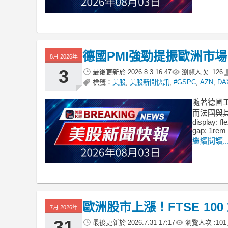
德國PMI強勁提振歐洲市
8月 2026年
3
最後更新於
2026.8.3 16:47
瀏覽人次 :
126
標籤：
美股
,
美股新聞快訊
,
#GSPC
,
AZN
,
DA
隨著德國
而法國與其他
display: fl
gap: 1rem 
繼續閱讀..
歐洲股市上漲！FTSE 10
7月 2026年
31
最後更新於
2026.7.31 17:17
瀏覽人次 :
101