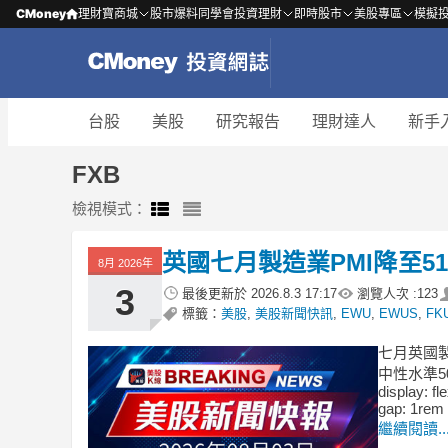
CMoney
理財寶商城
股市爆料同學會
投資理財
即時股市
美股專區
模擬
台股
美股
研究報告
理財達人
新手
FXB
檢視模式：
英國七月製造業PMI降至5
8月 2026年
3
最後更新於
2026.8.3 17:17
瀏覽人次 :
123
標籤：
美股
,
美股新聞快訊
,
EWU
,
EWUS
,
FK
七月英國製
中性水準50.0
display: fl
gap: 1rem 
繼續閱讀..