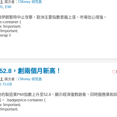
撰文者：
CMoney 研究員
WG
,
EWI
與伊朗暫時中止攻擊，歐洲主要指數普遍上漲，市場信心增強。
e-container {
ex !important;
!important;
wrap !i
.
52.8，創兩個月新高！
撰文者：
CMoney 研究員
U
,
FLGB
的製造業PMI指數上升至52.8，顯示經濟復甦跡象，同時服務業和綜
badgeprice-container {
ex !important;
!important;