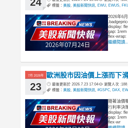
24
標籤：
美股
,
美股新聞快訊
,
EWU
,
EWUS
,
FK
2026年
.badgepric
display: fl
gap: 1rem 
flex-wrap:
繼續閱讀..
歐洲股市因油價上漲而下
7月 2026年
23
最後更新於
2026.7.23 17:04
瀏覽人次 :
188
標籤：
美股
,
美股新聞快訊
,
#GSPC
,
DAX
,
E
隨著油價
行利率決策。 .
display: fl
gap: 1rem 
flex-wr
繼續閱讀..