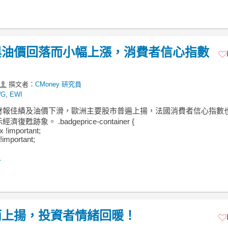
與油價回落而小幅上漲，消費者信心指數
撰文者：
CMoney 研究員
WG
,
EWI
財報佳績及油價下滑，歐洲主要股市普遍上揚，法國消費者信心指數
復甦跡象。 .badgeprice-container {
ex !important;
!important;
.
而上揚，投資者情緒回暖！