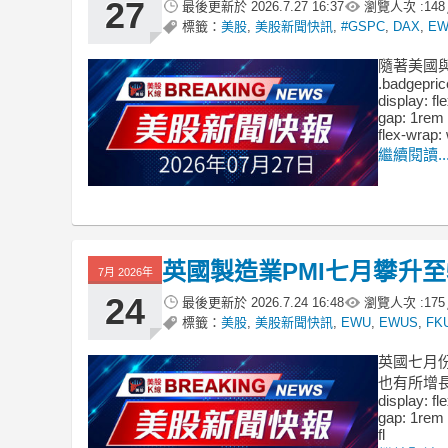
27
最後更新於
2026.7.27 16:37
瀏覽人次 :
148
標籤：
美股
,
美股新聞快訊
,
#GSPC
,
DAX
,
E
隨著美國
.badgepric
display: fl
gap: 1rem 
flex-wrap: 
繼續閱讀..
英國製造業PMI七月攀升至
7月 2026年
24
最後更新於
2026.7.24 16:48
瀏覽人次 :
175
標籤：
美股
,
美股新聞快訊
,
EWU
,
EWUS
,
FK
英國七月份
也有所增長。 .
display: fl
gap: 1rem 
fl