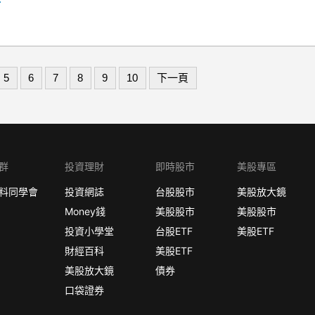
5
6
7
8
9
10
下一頁
群
投資理財
即時股市
美股專區
料同學會
投資網誌
台股股市
美股放大鏡
Money錢
美股股市
美股股市
投資小學堂
台股ETF
美股ETF
財經百科
美股ETF
美股放大鏡
債券
口袋證券