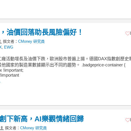
場，油價回落助長風險偏好！
撰文者：
CMoney 研究員
X
,
EWG
工廠活動增長及油價下跌，歐洲股市普遍上揚。德國DAX指數創歷史
國家的製造業數據顯示出不同的趨勢。 .badgeprice-container {
ex !important;
!important
.
0 創下新高，AI樂觀情緒回歸
撰文者：
CMoney 研究員