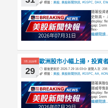
標籤：
美股
,
美股新聞快訊
,
#GSPC
,
DAX
,
E
隨著投資者
史新高。 .bad
display: fl
gap: 1rem 
flex-
繼續閱讀..
歐洲股市小幅上揚，投資
7月 2026年
29
最後更新於
2026.7.29 16:03
瀏覽人次 :
208
標籤：
美股
,
美股新聞快訊
,
#GSPC
,
AA
,
AON
隨著美聯
挪威零售銷售
display: fl
gap: 1rem 
繼續閱讀..