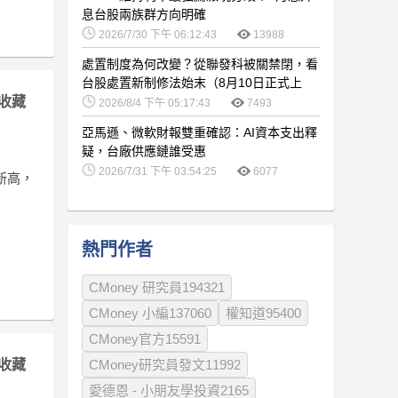
息台股兩族群方向明確
2026/7/30 下午 06:12:43
13988
處置制度為何改變？從聯發科被關禁閉，看
台股處置新制修法始末（8月10日正式上
收藏
路）
2026/8/4 下午 05:17:43
7493
亞馬遜、微軟財報雙重確認：AI資本支出釋
疑，台廠供應鏈誰受惠
2026/7/31 下午 03:54:25
6077
新高，
熱門作者
CMoney 研究員194321
CMoney 小編137060
權知道95400
CMoney官方15591
收藏
CMoney研究員發文11992
愛德恩 - 小朋友學投資2165