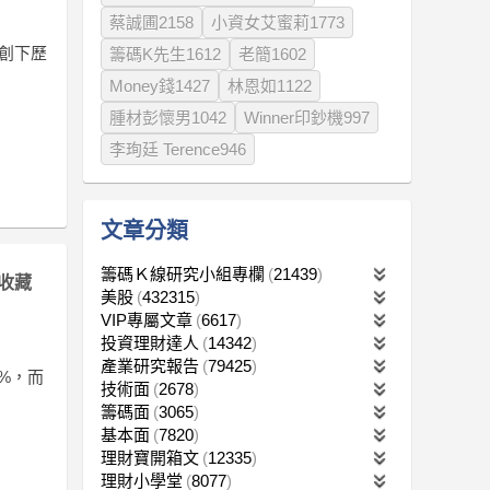
蔡誠圃2158
小資女艾蜜莉1773
更創下歷
籌碼K先生1612
老簡1602
Money錢1427
林恩如1122
腫材彭懷男1042
Winner印鈔機997
李珣廷 Terence946
文章分類
籌碼Ｋ線研究小組專欄
21439
收藏
美股
432315
VIP專屬文章
6617
投資理財達人
14342
產業研究報告
79425
%，而
技術面
2678
籌碼面
3065
基本面
7820
理財寶開箱文
12335
理財小學堂
8077