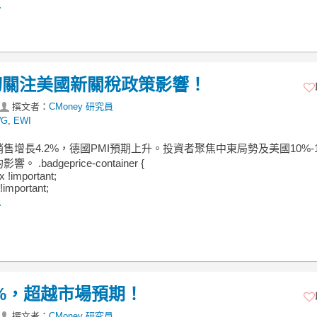
.
切關注美國新關稅政策影響！
撰文者：
CMoney 研究員
WG
,
EWI
售增長4.2%，德國PMI預期上升。投資者聚焦中東局勢及美國10%-12
 .badgeprice-container {
ex !important;
!important;
.
2%，超越市場預期！
撰文者：
CMoney 研究員