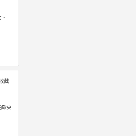
勁。
收藏
的歐央