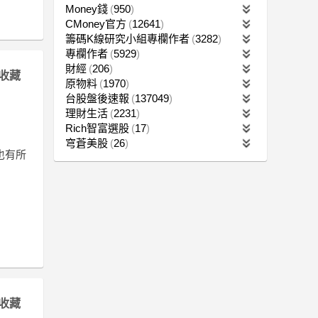
Money錢
950
CMoney官方
12641
籌碼K線研究小組專欄作者
3282
專欄作者
5929
財經
206
收藏
原物料
1970
台股盤後速報
137049
理財生活
2231
Rich智富選股
17
穹蒼美股
26
也有所
收藏