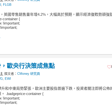
U
,
FLGB
6月，英國零售銷售量年增4.2%，大幅高於預期，顯示經濟復甦勢頭強
e-container {
ex !important;
!important;
.
滑，歐央行決策成焦點
撰文者：
CMoney 研究員
WG
,
EWI
攀升和中東局勢緊張，歐洲主要股指普遍下跌，投資者關注即將公佈
badgeprice-container {
ex !important;
!important;
.