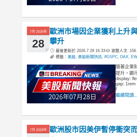
歐洲市場因企業獲利上升
7月 2026年
攀升
28
最後更新於
2026.7.28 16:33
瀏覽人次 :
156
標籤：
美股
,
美股新聞快訊
,
#GSPC
,
DAX
,
E
隨著企業
提升，顯示經濟
display: fl
gap: 1rem 
f
繼續閱讀..
歐洲股市因美伊暫停衝突
7月 2026年