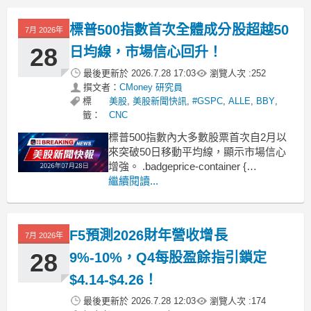
標普500指數首次全體成分股超越50
7月 2026年
28
日均線，市場信心回升！
最後更新於
2026.7.28 17:03
瀏覽人次 :
252
撰文者：
CMoney 研究員
標
美股
,
美股新聞快訊
,
#GSPC
,
ALLE
,
BBY
,
籤：
CNC
標普500指數內大多數股票首次自2月以
來突破50日移動平均線，顯示市場信心
增強。 .badgeprice-container {
display: flex !important;
繼續閱讀...
gap: 1rem !important;
flex-wrap:
F5預測2026財年營收增長
7月 2026年
28
9%-10%，Q4每股盈餘指引鎖定
$4.14-$4.26！
最後更新於
2026.7.28 12:03
瀏覽人次 :
174