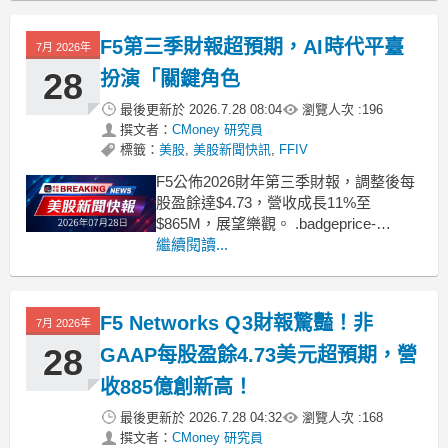
動，為 2027 年毛利率投下不確定陰影。
.badgeprice-container {
F5第三季財報超預期，AI時代平臺
7月 2026年
28
扮演「關鍵角色
最後更新於
2026.7.28 08:04
瀏覽人次 :
196
撰文者：
CMoney 研究員
標籤：
美股
,
美股新聞快訊
,
FFIV
F5公佈2026財年第三季財報，調整後每
股盈餘達$4.73，營收成長11%至
$865M，展望樂觀。 .badgeprice-
container {
繼續閱讀...
display: flex !important;
gap: 1rem !important;
f
F5 Networks Q3財報驚豔！非
7月 2026年
28
GAAP每股盈餘4.73美元超預期，營
收885億創新高！
最後更新於
2026.7.28 04:32
瀏覽人次 :
168
撰文者：
CMoney 研究員