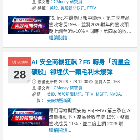
撰文者：
CMoney 研究員
標籤：
美股
,
美股新聞快訊
,
FFIV
F5, Inc.在最新財報中顯示，第三季產品
營收增長19%，並將2026財年的營收預
期上調至9%-10%。同時，第四季的收益
預測也超出市場預期。 .badgeprice-
繼續閱讀...
container {
display: flex !important;
gap: 1rem
AI 安全商機狂飆？F5 轉身「流量金
7月 2026年
28
礦股」卻埋伏一顆毛利未爆彈
最後更新於
2026.7.28 12:00
瀏覽人次 :
168
撰文者：
CMoney 研究員
標
美股
,
美股新聞快訊
,
FFIV
,
MSFT
,
NVDA
,
籤：
美股精選新聞
應用傳輸與資安廠 F5(FFIV) 第三季在 AI
流量推動下，產品營收年增 19%、整體
營收成長 11%，並二度上調 2026 財年
展望。然而系統產品強勁帶來短期高毛
繼續閱讀...
利的同時，記憶體與儲存元件價格波