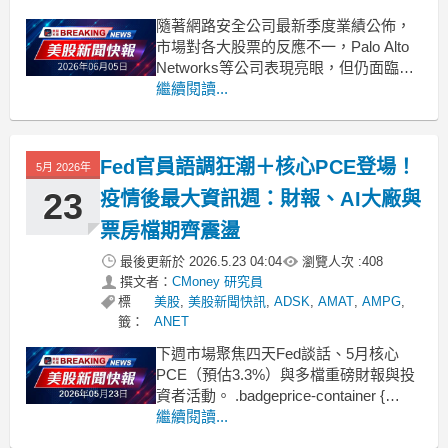
隨著網路安全公司最新季度業績公佈，
市場對各大股票的反應不一，Palo Alto
Networks等公司表現亮眼，但仍面臨估
值和前景壓力。 .badgeprice-container {
繼續閱讀...
display: flex !important;
gap: 1rem !im
Fed官員語調狂潮＋核心PCE登場！
5月 2026年
23
疫情後最大資訊週：財報、AI大廠與
票房檔期齊震盪
最後更新於
2026.5.23 04:04
瀏覽人次 :
408
撰文者：
CMoney 研究員
標
美股
,
美股新聞快訊
,
ADSK
,
AMAT
,
AMPG
,
籤：
ANET
下週市場聚焦四天Fed談話、5月核心
PCE（預估3.3%）與多檔重磅財報與投
資者活動。 .badgeprice-container {
display: flex !important;
繼續閱讀...
gap: 1rem !important;
flex-wr