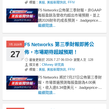
標籤：
美股
,
美股新聞快訊
,
FFIV
F5 Networks公佈第三季財報，非GAAP
每股盈餘及營收均超出市場預期，並上
調2026財年的成長預測。 .badgeprice-
container {
繼續閱讀...
display: flex !important;
gap: 1rem !important;
F5 Networks 第三季財報即將公
7月 2026年
27
佈，市場期待超越預期！
最後更新於
2026.7.27 06:03
瀏覽人次 :
128
撰文者：
CMoney 研究員
標籤：
美股
,
美股新聞快訊
,
FFIV
F5 Networks 將於7月27日公佈第三季財
報，市場普遍預測每股盈餘為4.00美
元，收入達8.34億美元。 .badgeprice-
container {
繼續閱讀...
display: flex !important;
gap: 1rem !important;