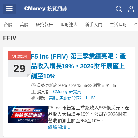
台股
美股
研究報告
理財達人
新手入門
生活理財
C
FFIV
F5 Inc (FFIV) 第三季業績亮眼：產
7月 2026年
29
品收入增長19%，2026財年展望上
調至10%
最後更新於
2026.7.29 13:56
瀏覽人次 :
85
撰文者：
CMoney 研究員
標籤：
美股
,
美股新聞快訊
,
FFIV
F5 Inc 報告第三季總收入865億美元，產
品收入大幅增長19%。公司對2026財年
營收預測上調至9%至10%。
.badgeprice-container {
繼續閱讀...
display: flex !important;
gap: 1rem !important;