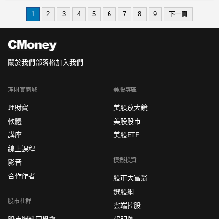
1
2
3
4
5
6
7
8
9
下一頁
關於我們
部落格
加入我們
理財寶商城
美股專區
理財寶
美股放大鏡
軟體
美股股市
講座
美股ETF
線上課程
模擬投資
影音
合作作者
股市大富翁
選股網
股市社群
雲端控股
股市爆料同學會
報明牌