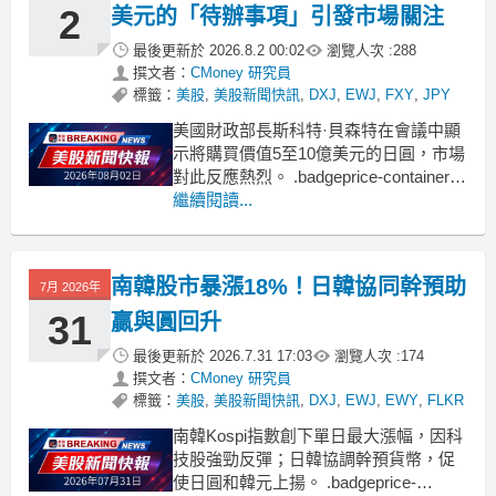
2
美元的「待辦事項」引發市場關注
最後更新於
2026.8.2 00:02
瀏覽人次 :
288
撰文者：
CMoney 研究員
標籤：
美股
,
美股新聞快訊
,
DXJ
,
EWJ
,
FXY
,
JPY
美國財政部長斯科特·貝森特在會議中顯
示將購買價值5至10億美元的日圓，市場
對此反應熱烈。 .badgeprice-container {
display: flex !important;
繼續閱讀...
gap: 1rem !important;
flex-w
南韓股市暴漲18%！日韓協同幹預助
7月 2026年
31
贏與圓回升
最後更新於
2026.7.31 17:03
瀏覽人次 :
174
撰文者：
CMoney 研究員
標籤：
美股
,
美股新聞快訊
,
DXJ
,
EWJ
,
EWY
,
FLKR
南韓Kospi指數創下單日最大漲幅，因科
技股強勁反彈；日韓協調幹預貨幣，促
使日圓和韓元上揚。 .badgeprice-