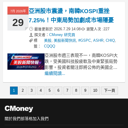
亞洲股市震盪，南韓KOSPI重挫
7月 2026年
29
7.25%！中東局勢加劇成市場隱憂
最後更新於
2026.7.29 14:08
瀏覽人次 :
227
撰文者：
CMoney 研究員
標
美股
,
美股新聞快訊
,
#GSPC
,
ASHR
,
CHIQ
,
籤：
CQQQ
亞洲股市週三表現不一，南韓KOSPI大
跌，受美國科技股疲軟及中東緊張局勢
影響。投資者關注即將公佈的美國企業
財報與聯準會利率決策。 .badgeprice-
繼續閱讀...
container {
display: flex !important;
gap: 1rem !import
1
2
3
4
5
6
7
8
9
10
下一頁
關於我們
部落格
加入我們