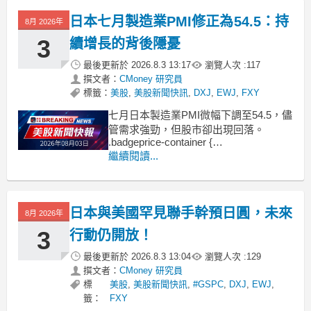
日本七月製造業PMI修正為54.5：持
8月 2026年
3
續增長的背後隱憂
最後更新於
2026.8.3 13:17
瀏覽人次 :
117
撰文者：
CMoney 研究員
標籤：
美股
,
美股新聞快訊
,
DXJ
,
EWJ
,
FXY
七月日本製造業PMI微幅下調至54.5，儘
管需求強勁，但股市卻出現回落。
.badgeprice-container {
display: flex !important;
繼續閱讀...
gap: 1rem !important;
flex-wrap: wra
日本與美國罕見聯手幹預日圓，未來
8月 2026年
3
行動仍開放！
最後更新於
2026.8.3 13:04
瀏覽人次 :
129
撰文者：
CMoney 研究員
標
美股
,
美股新聞快訊
,
#GSPC
,
DXJ
,
EWJ
,
籤：
FXY