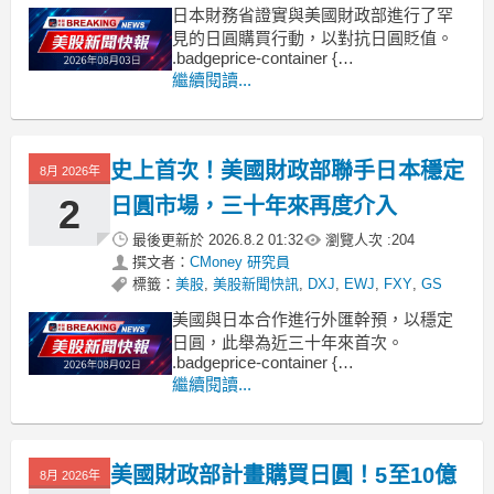
日本財務省證實與美國財政部進行了罕
見的日圓購買行動，以對抗日圓貶值。
.badgeprice-container {
display: flex !important;
繼續閱讀...
gap: 1rem !important;
flex-wrap: wrap
史上首次！美國財政部聯手日本穩定
8月 2026年
2
日圓市場，三十年來再度介入
最後更新於
2026.8.2 01:32
瀏覽人次 :
204
撰文者：
CMoney 研究員
標籤：
美股
,
美股新聞快訊
,
DXJ
,
EWJ
,
FXY
,
GS
美國與日本合作進行外匯幹預，以穩定
日圓，此舉為近三十年來首次。
.badgeprice-container {
display: flex !important;
繼續閱讀...
gap: 1rem !important;
flex-wrap: wrap !im
美國財政部計畫購買日圓！5至10億
8月 2026年