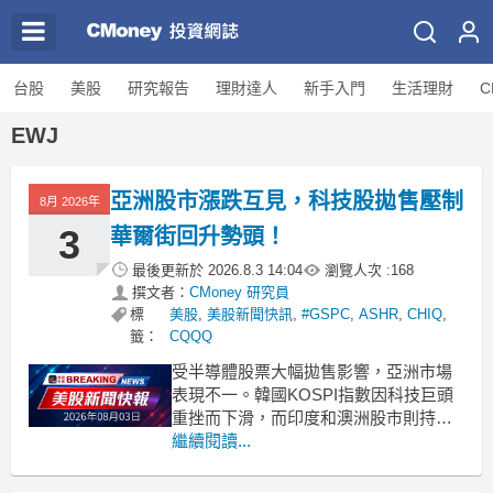
台股
美股
研究報告
理財達人
新手入門
生活理財
C
EWJ
亞洲股市漲跌互見，科技股拋售壓制
8月 2026年
3
華爾街回升勢頭！
最後更新於
2026.8.3 14:04
瀏覽人次 :
168
撰文者：
CMoney 研究員
標
美股
,
美股新聞快訊
,
#GSPC
,
ASHR
,
CHIQ
,
籤：
CQQQ
受半導體股票大幅拋售影響，亞洲市場
表現不一。韓國KOSPI指數因科技巨頭
重挫而下滑，而印度和澳洲股市則持續
走高。 .badgeprice-container {
繼續閱讀...
display: flex !important;
gap: 1rem !important;