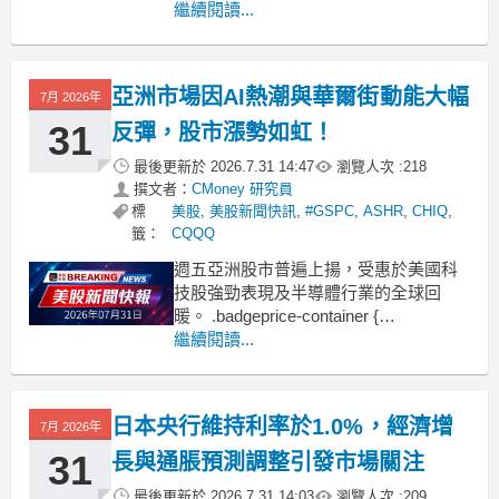
container {
繼續閱讀...
display: flex !important;
gap: 1rem !important;
flex
亞洲市場因AI熱潮與華爾街動能大幅
7月 2026年
31
反彈，股市漲勢如虹！
最後更新於
2026.7.31 14:47
瀏覽人次 :
218
撰文者：
CMoney 研究員
標
美股
,
美股新聞快訊
,
#GSPC
,
ASHR
,
CHIQ
,
籤：
CQQQ
週五亞洲股市普遍上揚，受惠於美國科
技股強勁表現及半導體行業的全球回
暖。 .badgeprice-container {
display: flex !important;
繼續閱讀...
gap: 1rem !important;
flex-wrap: wrap
日本央行維持利率於1.0%，經濟增
7月 2026年
31
長與通脹預測調整引發市場關注
最後更新於
2026.7.31 14:03
瀏覽人次 :
209