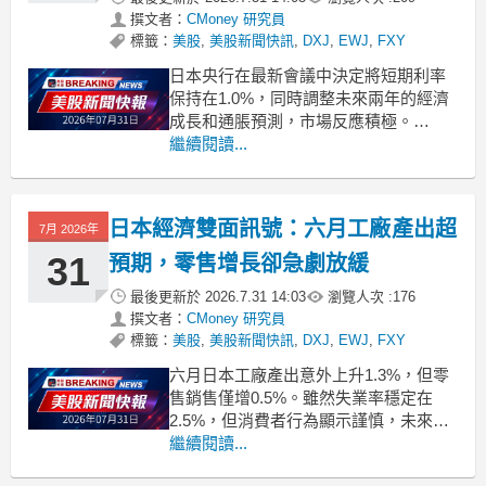
撰文者：
CMoney 研究員
標籤：
美股
,
美股新聞快訊
,
DXJ
,
EWJ
,
FXY
日本央行在最新會議中決定將短期利率
保持在1.0%，同時調整未來兩年的經濟
成長和通脹預測，市場反應積極。
.badgeprice-container {
繼續閱讀...
display: flex !important;
gap: 1rem !important;
日本經濟雙面訊號：六月工廠產出超
7月 2026年
31
預期，零售增長卻急劇放緩
最後更新於
2026.7.31 14:03
瀏覽人次 :
176
撰文者：
CMoney 研究員
標籤：
美股
,
美股新聞快訊
,
DXJ
,
EWJ
,
FXY
六月日本工廠產出意外上升1.3%，但零
售銷售僅增0.5%。雖然失業率穩定在
2.5%，但消費者行為顯示謹慎，未來經
濟前景不明。 .badgeprice-container {
繼續閱讀...
display: flex !important;
gap: 1rem !importan