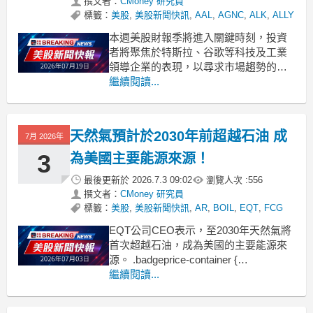
撰文者：
CMoney 研究員
標籤：
美股
,
美股新聞快訊
,
AAL
,
AGNC
,
ALK
,
ALLY
本週美股財報季將進入關鍵時刻，投資
者將聚焦於特斯拉、谷歌等科技及工業
領導企業的表現，以尋求市場趨勢的新
見解。 .badgeprice-container {
繼續閱讀...
display: flex !important;
gap: 1rem !important;
天然氣預計於2030年前超越石油 成
7月 2026年
3
為美國主要能源來源！
最後更新於
2026.7.3 09:02
瀏覽人次 :
556
撰文者：
CMoney 研究員
標籤：
美股
,
美股新聞快訊
,
AR
,
BOIL
,
EQT
,
FCG
EQT公司CEO表示，至2030年天然氣將
首次超越石油，成為美國的主要能源來
源。 .badgeprice-container {
display: flex !important;
繼續閱讀...
gap: 1rem !important;
flex-wrap: