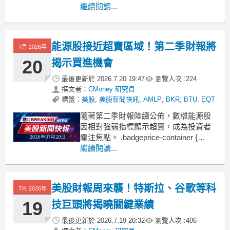
container {
繼續閱讀...
display: flex !important;
gap: 1rem !important;
fl
能源股接近超賣區域！第二季財報將
7月 2026年
20
揭示買進機會
最後更新於
2026.7.20 19:47
瀏覽人次 :
224
撰文者：
CMoney 研究員
標籤：
美股
,
美股新聞快訊
,
AMLP
,
BKR
,
BTU
,
EQT
隨著第二季財報陸續公佈，數檔能源股
因相對強弱指標顯示超賣，成為投資者
關注焦點。 .badgeprice-container {
display: flex !important;
繼續閱讀...
gap: 1rem !important;
flex-wrap:
美股財報周來襲！特斯拉、谷歌等科
7月 2026年
19
技巨頭將揭曉關鍵業績
最後更新於
2026.7.19 20:32
瀏覽人次 :
406