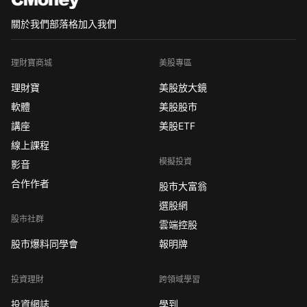
關於我們
部落格
加入我們
理財寶商城
美股專區
理財寶
美股放大鏡
軟體
美股股市
講座
美股ETF
線上課程
模擬投資
影音
合作作者
股市大富翁
選股網
股市社群
雲端控股
股市爆料同學會
報明牌
投資理財
跨領域學習
投資網誌
學到