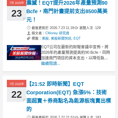
震撼！EQT提升2026年產量預測90
display: flex !
7月 2026年
23
Bcfe，南門計畫提前支出8500萬美
元！
最後更新於
2026.7.23 11:18
瀏覽人次 :
129
撰文者：
CMoney 研究員
標籤：
美股
,
美股新聞快訊
,
EQT
EQT公司在最新的財報會議中宣佈，將
2026年的產量預測提高約90 Bcfe，同時
加速南門項目的資本支出，以降低執行
風險。 .badgeprice-container {
繼續閱讀...
display: flex !important;
gap: 1rem !important
【21:52 即時新聞】EQT
7月 2026年
22
Corporation(EQT) 急漲5%：技術
面超賣＋券商點名為能源板塊賣出標
的
最後更新於
2026.7.22 21:52
瀏覽人次 :
183