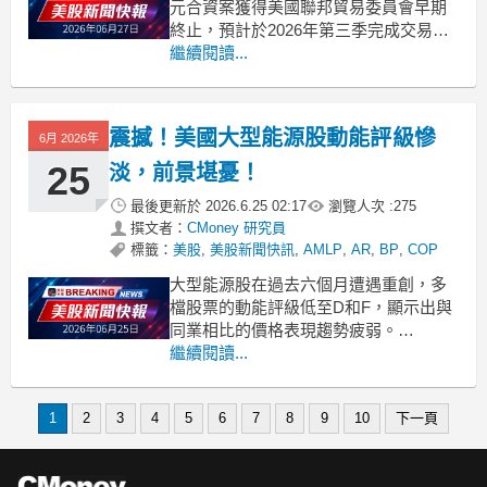
元合資案獲得美國聯邦貿易委員會早期
終止，預計於2026年第三季完成交易。
.badgeprice-container {
繼續閱讀...
display: flex !important;
gap: 1rem !imp
震撼！美國大型能源股動能評級慘
6月 2026年
25
淡，前景堪憂！
最後更新於
2026.6.25 02:17
瀏覽人次 :
275
撰文者：
CMoney 研究員
標籤：
美股
,
美股新聞快訊
,
AMLP
,
AR
,
BP
,
COP
大型能源股在過去六個月遭遇重創，多
檔股票的動能評級低至D和F，顯示出與
同業相比的價格表現趨勢疲弱。
.badgeprice-container {
繼續閱讀...
display: flex !important;
gap: 1rem !important;
f
1
2
3
4
5
6
7
8
9
10
下一頁