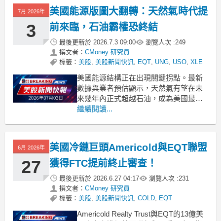
美國能源版圖大翻轉：天然氣時代提
7月 2026年
3
前來臨，石油霸權恐終結
最後更新於
2026.7.3 09:00
瀏覽人次 :
249
撰文者：
CMoney 研究員
標籤：
美股
,
美股新聞快訊
,
EQT
,
UNG
,
USO
,
XLE
美國能源結構正在出現關鍵拐點。最新
數據與業者預估顯示，天然氣有望在未
來幾年內正式超越石油，成為美國最大
能源來源，電動車普及、資料中心用電
繼續閱讀...
暴增與燃氣電廠取代燃煤，共同推動這
場結構性洗牌。 .badgeprice-container {
display: flex !important
美國冷鏈巨頭Americold與EQT聯盟
6月 2026年
27
獲得FTC提前終止審查！
最後更新於
2026.6.27 04:17
瀏覽人次 :
231
撰文者：
CMoney 研究員
標籤：
美股
,
美股新聞快訊
,
COLD
,
EQT
Americold Realty Trust與EQT的13億美