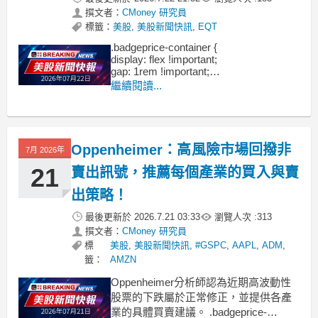
撰文者：
CMoney 研究員
標籤：
美股
,
美股新聞快訊
,
EQT
.badgeprice-container {
display: flex !important;
gap: 1rem !important;
flex-wrap: wrap !important; /* 自動換行 */
繼續閱讀...
}
Oppenheimer：高風險市場回撥非
7月 2026年
21
賣出訊號，推薦每個產業的買入與賣
出策略！
最後更新於
2026.7.21 03:33
瀏覽人次 :
313
撰文者：
CMoney 研究員
標
美股
,
美股新聞快訊
,
#GSPC
,
AAPL
,
ADM
,
籤：
AMZN
Oppenheimer分析師認為近期高波動性
股票的下跌屬於正常修正，並提供各產
業的具體買賣建議。 .badgeprice-