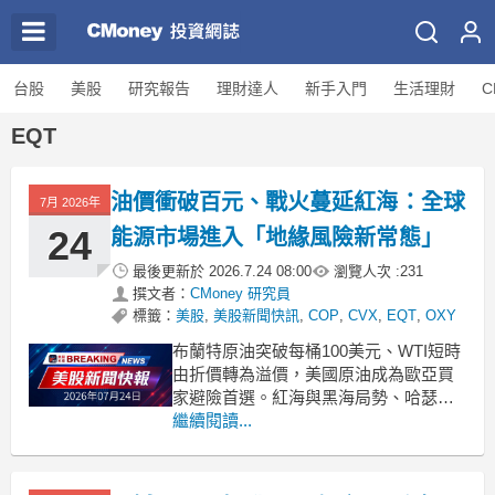
台股
美股
研究報告
理財達人
新手入門
生活理財
C
EQT
油價衝破百元、戰火蔓延紅海：全球
7月 2026年
24
能源市場進入「地緣風險新常態」
最後更新於
2026.7.24 08:00
瀏覽人次 :
231
撰文者：
CMoney 研究員
標籤：
美股
,
美股新聞快訊
,
COP
,
CVX
,
EQT
,
OXY
布蘭特原油突破每桶100美元、WTI短時
由折價轉為溢價，美國原油成為歐亞買
家避險首選。紅海與黑海局勢、哈瑟攻
擊油輪、哈薩克減產與美國潛在新關
繼續閱讀...
稅，共同把全球能源市場推入地緣風險
與價格劇烈波動的「新常態」。
.badgeprice-container {