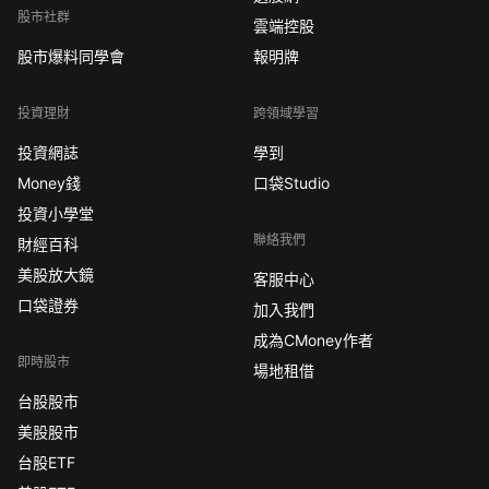
股市社群
雲端控股
股市爆料同學會
報明牌
投資理財
跨領域學習
投資網誌
學到
Money錢
口袋Studio
投資小學堂
聯絡我們
財經百科
美股放大鏡
客服中心
口袋證券
加入我們
成為CMoney作者
即時股市
場地租借
台股股市
美股股市
台股ETF