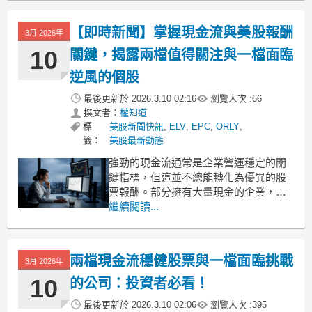
gap: 1rem !i
【即時新聞】掌握現金流與美股報酬
3月 2026年
10
關鍵，揭露兩檔值得關注與一檔面臨
逆風的個股
最後更新於
2026.3.10 02:16
瀏覽人次 :
66
撰文者：
權知道
標
美股新聞快訊
,
ELV
,
EPC
,
ORLY
,
籤：
美股最新動態
強勁的現金流通常是企業營運穩定的關
鍵指標，但這並不總能轉化為優異的股
票報酬。部分擁有大量現金的企業，可
能會面臨資本支出效率低落、市場需求
繼續閱讀...
放緩，或是競爭優勢轉弱等挑戰。現金
流雖然具有高度價值，但並非評估企業
的唯一標準，投資人應尋找能將資金明
兩檔現金流穩健股票與一檔面臨挑戰
3月 2026年
智再投資，進而推動長期成功的公司。
Edgewell現金流偏低面
10
的公司：投資者必看！
最後更新於
2026.3.10 02:06
瀏覽人次 :
395