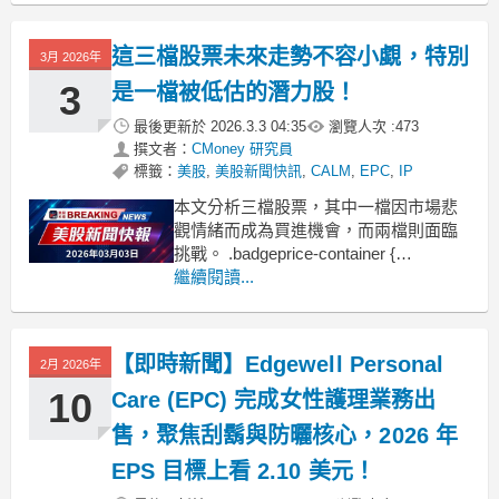
有修正壓力。投資人應關注這些訊號背
後的邏輯，並透過獨立分析來判斷市場
這三檔股票未來走勢不容小覷，特別
3月 2026年
的擔憂是否合理。根據StockStory的分
析報告，目前市場上有
3
是一檔被低估的潛力股！
最後更新於
2026.3.3 04:35
瀏覽人次 :
473
撰文者：
CMoney 研究員
標籤：
美股
,
美股新聞快訊
,
CALM
,
EPC
,
IP
本文分析三檔股票，其中一檔因市場悲
觀情緒而成為買進機會，而兩檔則面臨
挑戰。 .badgeprice-container {
display: flex !important;
繼續閱讀...
gap: 1rem !important;
flex-wrap: wr
【即時新聞】Edgewell Personal
2月 2026年
10
Care (EPC) 完成女性護理業務出
售，聚焦刮鬍與防曬核心，2026 年
EPS 目標上看 2.10 美元！