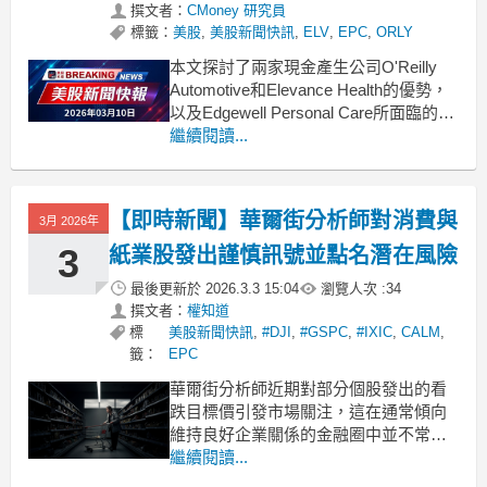
撰文者：
CMoney 研究員
標籤：
美股
,
美股新聞快訊
,
ELV
,
EPC
,
ORLY
本文探討了兩家現金產生公司O'Reilly
Automotive和Elevance Health的優勢，
以及Edgewell Personal Care所面臨的困
境。 .badgeprice-container {
繼續閱讀...
display: flex !important;
【即時新聞】華爾街分析師對消費與
3月 2026年
3
紙業股發出謹慎訊號並點名潛在風險
最後更新於
2026.3.3 15:04
瀏覽人次 :
34
撰文者：
權知道
標
美股新聞快訊
,
#DJI
,
#GSPC
,
#IXIC
,
CALM
,
籤：
EPC
華爾街分析師近期對部分個股發出的看
跌目標價引發市場關注，這在通常傾向
維持良好企業關係的金融圈中並不常
見。這些悲觀預測往往暗示著分析師對
繼續閱讀...
公司前景存在嚴重擔憂，甚至認為股價