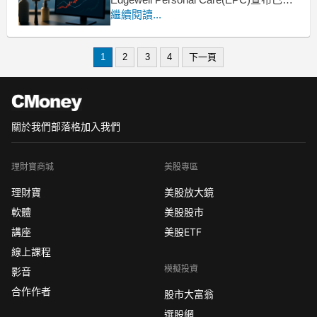
成出售其女性護理業務，這一舉措被管
繼續閱讀...
理層視為轉型的關鍵一步。執行長 Rod
Little 強調，此舉是為了將資源集中在具
1
2
3
4
下一頁
備明顯競爭優勢的領域，包括刮鬍、防
曬、
關於我們
部落格
加入我們
理財寶商城
美股專區
理財寶
美股放大鏡
軟體
美股股市
講座
美股ETF
線上課程
模擬投資
影音
合作作者
股市大富翁
選股網