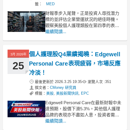
籤：
MED
財報季步入尾聲，正是投資人尋找潛力
標的並評估企業營運狀況的絕佳時機。
觀察美股個人護理類股在第四季的表
現，雖然這類產品看似非必需品，但經
繼續閱讀...
濟不景氣時，消費者反而會維持甚至增
加相關支出。經濟學家將此現象稱為
「口紅效應」，意味著當經濟動能放緩
個人護理股Q4業績揭曉：Edgewell
3月 2026年
時，民眾仍渴望購買美容與健康等負擔
得起的奢侈品。隨著消費品味的持續
25
Personal Care表現疲弱，市場反應
冷淡！
最後更新於
2026.3.25 19:35
瀏覽人次 :
351
撰文者：
CMoney 研究員
標籤：
美股
,
美股新聞快訊
,
EPC
Edgewell Personal Care在最新財報中未
達預期，股價下滑5.3%。其他個人護理
品牌的表現亦不盡如人意，投資者需謹
慎評估。 .badgeprice-container {
繼續閱讀...
display: flex !important;