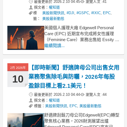
最後更新於
2026.2.10 04:45
瀏覽人次 :
41
撰文者：
權知道
標
美股新聞快訊
,
#DJI
,
#GSPC
,
#IXIC
,
EPC
,
籤：
美股最新動態
美國個人護理大廠 Edgewell Personal
Care (EPC) 近期宣布完成將女性護理
（Feminine Care）業務出售給 Essity 的
交易，這被視為公司轉型的重要里程
繼續閱讀...
碑。執行長 Rod Little 強調，此舉將讓公
司能更專注於具備競爭優勢的核心領
域，包括刮鬍（Shave）、防
【即時新聞】舒適牌母公司出售女用
2月 2026年
10
業務聚焦除毛與防曬，2026年每股
盈餘目標上看2.1美元！
最後更新於
2026.2.10 04:44
瀏覽人次 :
44
撰文者：
權知道
標籤：
美股新聞快訊
,
EPC
,
美股最新動態
舒適牌刮鬍刀母公司Edgewell(EPC)轉型
聚焦核心業務，2026財測展望出爐
Edgewell Personal Care(EPC)宣布已完