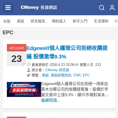
台股
美股
研究報告
理財達人
新手入門
生活理財
C
EPC
Edgewell個人護理公司拒絕收購提
6月 2026年
23
議 股價激增9.3%
最後更新於
2026.6.23 20:06
瀏覽人次 :
213
撰文者：
CMoney 研究員
標籤：
美股
,
美股新聞快訊
,
ENR
,
EPC
Edgewell個人護理公司在拒絕一項來自
黃木合夥公司的收購提案後，股價於早
盤交易中上漲9.3%，顯示市場對其未來
發展的樂觀情緒。 .badgeprice-container
繼續閱讀...
{
display: flex !important;
gap: 1rem !impor