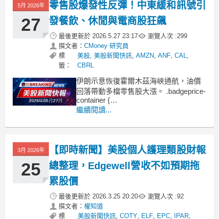
零售股爆發性反彈！中東緩和訊號引
5月 2026年
27
發餐飲、休閒與電商股狂飆
最後更新於
2026.5.27 23:17
瀏覽人次 :
299
撰文者：
CMoney 研究員
標
美股
,
美股新聞快訊
,
AMZN
,
ANF
,
CAL
,
籤：
CBRL
伊朗示意恢復霍爾木茲海峽通航，油價
回落帶動多檔零售股大漲。 .badgeprice-
container {
display: flex !important;
繼續閱讀...
gap: 1rem !important;
flex-wrap: wrap !impo
【即時新聞】美股個人護理類股財報
3月 2026年
25
總整理，Edgewell營收不如預期拖
累股價
最後更新於
2026.3.25 20:20
瀏覽人次 :
92
撰文者：
權知道
標
美股新聞快訊
,
COTY
,
ELF
,
EPC
,
IPAR
,