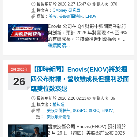
最後更新於
2026.2.27 15:47
瀏覽人次 :
370
撰文者：
CMoney 研究員
標籤：
美股
,
美股新聞快訊
,
ENOV
Enovis 公司在 Q4 財報中強調商業執行
與創新，預計 2026 年將實現 4% 至 6%
的有機成長，並持續推進利潤擴張。
.badgeprice-container {
繼續閱讀...
display: flex !important;
gap: 1rem !import
【即時新聞】Enovis(ENOV)將於週
2月 2026年
26
四公布財報，營收雖成長但獲利恐面
臨雙位數衰退
最後更新於
2026.2.26 02:13
瀏覽人次 :
36
撰文者：
權知道
標
美股新聞快訊
,
#GSPC
,
#IXIC
,
ENOV
,
籤：
美股最新動態
醫療技術公司 Enovis(ENOV) 預計將於
2 月 26 日（週四）美股盤前公布 2025