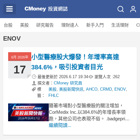
台股
美股
研究報告
理財達人
新手入門
生活理財
C
ENOV
小型醫療股大爆發！年增率高達
6月 2026年
17
384.6%，吸引投資者目光
最後更新於
2026.6.17 19:34
瀏覽人次 :
262
撰文者：
CMoney 研究員
標
美股
,
美股新聞快訊
,
AHCO
,
CRMD
,
ENOV
,
籤：
FHLC
隨著市場對小型醫療股的關注增加，
CorMedix Inc.以384.6%的年增長率領
跑，其他公司也表現不俗。 .badgeprice-
container {
繼續閱讀...
display: flex !important;
gap: 1rem !important;