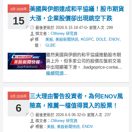
美國與伊朗達成和平協議！股市期貨
6月 2026年
15
大漲，企業股價卻出現跳空下跌
最後更新於
2026.6.15 19:47
瀏覽人次 :
299
撰文者：
CMoney 研究員
標
美股
,
美股新聞快訊
,
#GSPC
,
DOLE
,
ENOV
,
籤：
GLBE
雖然美國與伊朗的和平協議推動股市期
貨上升，但多家公司的股價在盤前交易
中出現顯著下滑。 .badgeprice-container
{
繼續閱讀...
display: flex !important;
gap: 1rem !important;
flex-wra
三大理由警告投資者，為何ENOV風
6月 2026年
6
險高，推薦一檔值得買入的股票！
最後更新於
2026.6.6 06:32
瀏覽人次 :
237
撰文者：
CMoney 研究員
標籤：
美股
,
美股新聞快訊
,
ENOV