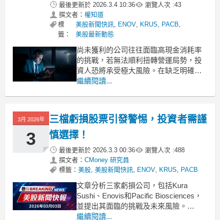
最後更新於
2026.3.4 10:36
瀏覽人次 :
43
撰文者：
權知道
標
美股新聞快訊
,
ENOV
,
KRUS
,
PACB
,
籤：
美股最新動態
尚未獲利的公司往往面臨高現金消耗率
的挑戰，若無法順利扭轉營運局勢，投
資人恐將承受極大風險。在缺乏明確獲
利路徑的情況下，這類企業可能面臨資
繼續閱讀...
金耗盡的危機，或被迫進行稀釋股權的
籌資活動來維持營運。雖然並非所有虧
損企業都前景黯淡，但財務數據顯示以
三檔虧損股票引發警惕，投資者需謹
3月 2026年
下三家公司目前的風險回報比並不樂
觀，投資人在佈局前宜審慎評估。
3
慎選擇！
最後更新於
2026.3.3 00:36
瀏覽人次 :
488
撰文者：
CMoney 研究員
標籤：
美股
,
美股新聞快訊
,
ENOV
,
KRUS
,
PACB
文章分析三家虧損公司，包括Kura
Sushi、Enovis和Pacific Biosciences，
並提出其面臨的挑戰及未來風險。
.badgeprice-container {
繼續閱讀...