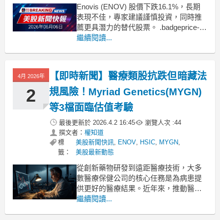
Enovis (ENOV) 股價下跌16.1%，長期
表現不佳，專家建議謹慎投資，同時推
薦更具潛力的替代股票。 .badgeprice-
container {
繼續閱讀...
display: flex !important;
gap: 1rem !important;
【即時新聞】醫療類股抗跌但暗藏法
4月 2026年
2
規風險！Myriad Genetics(MYGN)
等3檔面臨估值考驗
最後更新於
2026.4.2 16:45
瀏覽人次 :
44
撰文者：
權知道
標
美股新聞快訊
,
ENOV
,
HSIC
,
MYGN
,
籤：
美股最新動態
從創新藥物研發到遠距醫療技術，大多
數醫療保健公司的核心任務是為病患提
供更好的醫療結果。近年來，推動醫療
技術進步的企業受惠於市場需求提升，
繼續閱讀...
整體產業表現相對優於大盤。在過去六
個月中，醫療保健類股僅微幅下跌