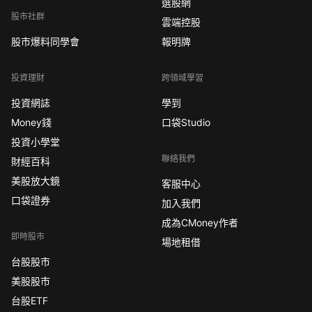
選股網
股市社群
雲端控股
股市爆料同學會
報明牌
投資理財
跨領域學習
投資網誌
學到
Money錢
口袋Studio
投資小學堂
聯絡我們
財經百科
美股放大鏡
客服中心
口袋證券
加入我們
成為CMoney作者
即時股市
場地租借
台股股市
美股股市
台股ETF