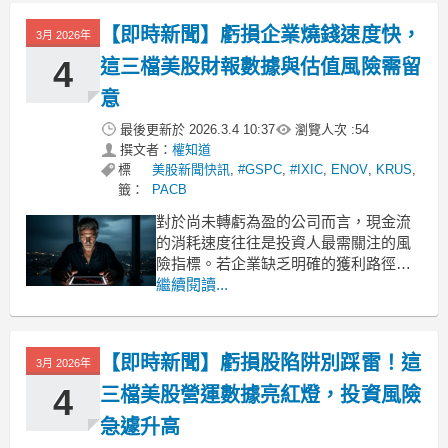
1.1%，而標普500指數同期則下跌
【即時新聞】虧損企業燒錢速度快，
3月 2026年
2.8%。儘管整體表現相對抗跌，投資人
在此領域仍應謹慎行事。醫療
4
這三檔美股財報數據與估值風險需留
意
最後更新於
2026.3.4 10:37
瀏覽人次 :
54
撰文者：
權知道
標
美股新聞快訊
,
#GSPC
,
#IXIC
,
ENOV
,
KRUS
,
籤：
PACB
對於尚未轉虧為盈的公司而言，現金流
的消耗速度往往是投資人最需關注的風
險指標。若企業缺乏明確的獲利路徑，
極可能面臨資金耗盡的困境，或被迫透
繼續閱讀...
過增發股票籌資，進而稀釋現有股東的
權益。儘管並非所有虧損企業都缺乏前
景，但在當前的市場環境下，投資人應
【即時新聞】虧損股陷阱別踩雷！這
3月 2026年
更審慎檢視財務體質。根據最新的市場
分析與財務數據，以下三檔美股
4
三檔美股營運數據亮紅燈，投資風險
急遽升高