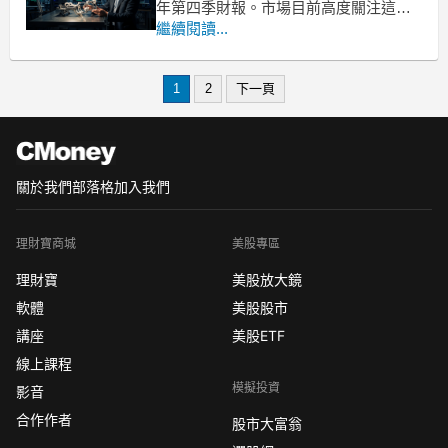
年第四季財報。市場目前高度關注這家
醫療科技大廠的業績表現，分析師普遍
繼續閱讀...
預估，該公司本季營收將呈現溫和增
長，但獲利能力可能較去年同期出現顯
1
2
下一頁
著下滑。根據市場共識數據顯示，
Enovis(ENOV) 第四季的每股
關於我們
部落格
加入我們
理財寶商城
美股專區
理財寶
美股放大鏡
軟體
美股股市
講座
美股ETF
線上課程
模擬投資
影音
合作作者
股市大富翁