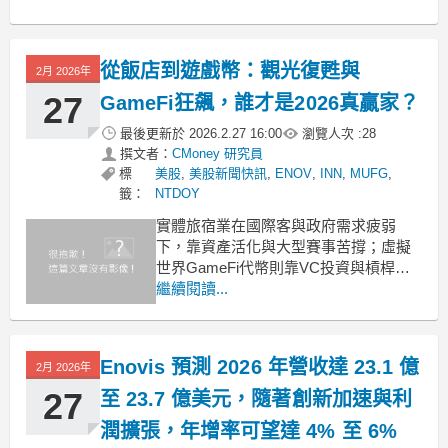
display: flex !important;
gap: 1rem !impo
從飯店到遊戲幣：觀光復甦與
2月 2026年
27
GameFi狂飆，誰才是2026真贏家？
最後更新於
2026.2.27 16:00
瀏覽人次 :
28
撰文者：
CMoney 研究員
標
美股
,
美股新聞快訊
,
ENOV
,
INN
,
MUFG
,
籤：
NTDOY
實體旅宿業在國際客與政府需求疲弱
下，靠資產活化與大型賽事苦撐；虛擬
世界GameFi代幣則靠VC投資與槓桿短
空擠壓，一週暴衝370%。實體與虛擬兩
繼續閱讀...
個觀光／娛樂戰場，正上演截然不同的
風險與成長故事。 .badgeprice-container
{
Enovis 預測 2026 年營收達 23.1 億
display: flex !impo
2月 2026年
27
至 23.7 億美元，隨著創新加速與利
潤擴張，年增率可望達 4% 至 6%