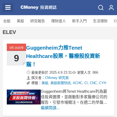
台股
美股
研究報告
理財達人
新手入門
生活理財
C
ELEV
Guggenheim力推Tenet
4月 2025年
9
Healthcare股票，醫療股投資新
寵！
最後更新於
2025.4.9 23:31
瀏覽人次 :
866
撰文者：
CMoney 研究員
標籤：
美股
,
美股新聞快訊
,
ACHC
,
CI
,
CNC
,
CYH
Guggenheim將Tenet Healthcare列為最
佳投資選擇，並啟動對多家醫療公司的
報告，引發市場關注。在週二的早盤交
易中，Tenet Healthcare（NYSE: THC）
繼續閱讀...
股價上漲，這是因為Guggenheim開始覆