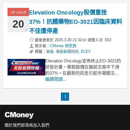
蓋11家醫療公司，包括管理護理、行為
健康及照護服務，並將該醫院運營商
Elevation Oncology股價重挫
3月 2025年
20
37%！抗體藥物EO-3021因臨床資料
不佳遭停產
最後更新於
2025.3.20 21:32
瀏覽人次 :
553
撰文者：
CMoney 研究員
標籤：
美股
,
美股新聞快訊
,
ELEV
Elevation Oncology宣佈終止EO-3021的
研發計畫，導致股價在盤前交易中下滑
約37%。在最新的訊息引起市場關注
後，Elevation
繼續閱讀...
Oncology（NASDAQ:ELEV）於週四盤
前交易中，其股價暴跌近37%。該公司
1
宣佈將停止對其抗體藥物偶聯物
（ADC）EO-3021的研究與開
關於我們
部落格
加入我們