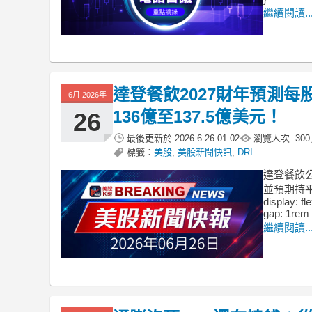
繼續閱讀..
達登餐飲2027財年預測每股
6月 2026年
136億至137.5億美元！
26
最後更新於
2026.6.26 01:02
瀏覽人次 :
300
標籤：
美股
,
美股新聞快訊
,
DRI
達登餐飲公
並預期持平或小
display: fl
gap: 1rem 
繼續閱讀..