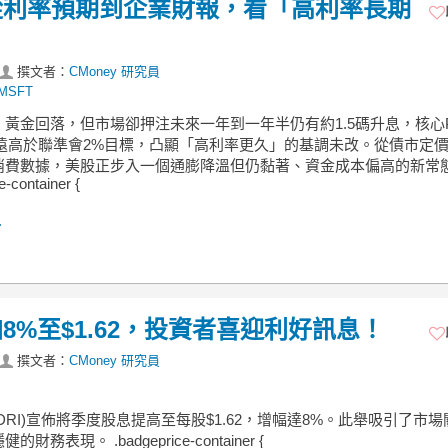
從利率預期到企業財報，看「高利率長期
撰文者：
CMoney 研究員
MSFT
、黃金回落，但市場卻押注未來一年到一年半仍有約1.5碼升息，核心
4%遠高於聯準會2%目標，凸顯「高利率更久」的基調未改。從債市定
消費數據，美股正步入一個通膨降溫但仍黏著、資金成本偏高的新常
e-container {
.
%至$1.62，投資者喜迎利好訊息！
撰文者：
CMoney 研究員
DRI)宣佈將季度股息提高至每股$1.62，增幅達8%。此舉吸引了市
財務表現。 .badgeprice-container {