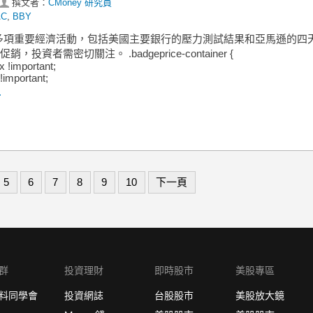
撰文者：
CMoney 研究員
AC
,
BBY
多項重要經濟活動，包括美國主要銀行的壓力測試結果和亞馬遜的四
ay促銷，投資者需密切關注。 .badgeprice-container {
ex !important;
!important;
.
5
6
7
8
9
10
下一頁
群
投資理財
即時股市
美股專區
料同學會
投資網誌
台股股市
美股放大鏡