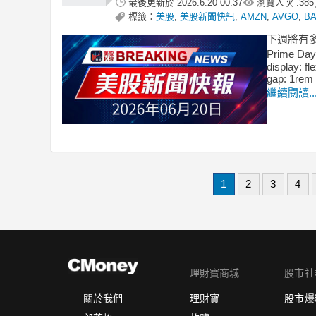
最後更新於
2026.6.20 00:37
瀏覽人次 :
385
標籤：
美股
,
美股新聞快訊
,
AMZN
,
AVGO
,
B
下週將有
Prime D
display: fl
gap: 1rem 
繼續閱讀..
1
2
3
4
理財寶商城
股市社
理財寶
股市爆
關於我們