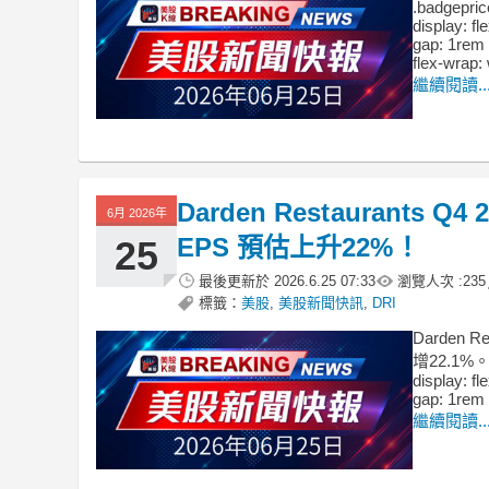
.badgepric
display: fl
gap: 1rem 
flex-wrap:
繼續閱讀..
Darden Restaurant
6月 2026年
EPS 預估上升22%！
25
最後更新於
2026.6.25 07:33
瀏覽人次 :
235
標籤：
美股
,
美股新聞快訊
,
DRI
Darden
增22.1%。 .
display: fl
gap: 1rem 
繼續閱讀..