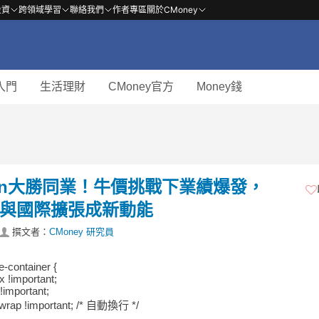
投資
跨領域學習
聯絡我們
作者專區
關於CMoney
入門
生活理財
CMoney官方
Money錢
den大勝同業！牛價挑戰下業績爆發，
外送與國際擴張成新動能
撰文者：
CMoney 研究員
e-container {
ex !important;
!important;
 wrap !important; /* 自動換行 */