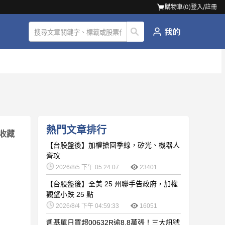
購物車(
0
)
登入/註冊
熱門文章排行
收藏
【台股盤後】加權搶回季線，矽光、機器人
齊攻
2026/8/5 下午 05:24:07
23401
【台股盤後】全美 25 州聯手告政府，加權
觀望小跌 25 點
2026/8/4 下午 04:59:33
16051
凱基單日買超00632R逾8.8萬張！三大訊號