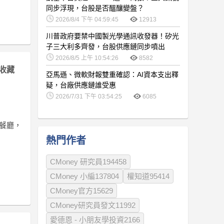
同步浮現，台股是否醞釀變盤？
2026/8/4 下午 04:59:45
12913
川普政府要禁中國製光學通訊收發器！矽光
子三大利多齊發，台股供應鏈同步噴出
2026/8/5 上午 10:54:26
8582
收藏
亞馬遜、微軟財報雙重確認：AI資本支出釋
疑，台廠供應鏈誰受惠
2026/7/31 下午 03:54:25
6085
新餐廳，
熱門作者
CMoney 研究員194458
CMoney 小編137804
權知道95414
CMoney官方15629
CMoney研究員發文11992
愛德恩 - 小朋友學投資2166