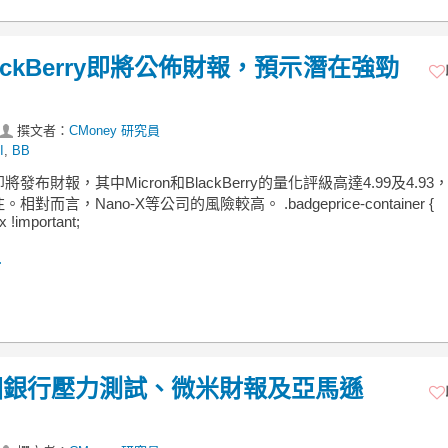
ackBerry即將公佈財報，預示潛在強勁
撰文者：
CMoney 研究員
I
,
BB
發布財報，其中Micron和BlackBerry的量化評級高達4.99及4.93
相對而言，Nano-X等公司的風險較高。 .badgeprice-container {
ex !important;
.
國銀行壓力測試、微米財報及亞馬遜