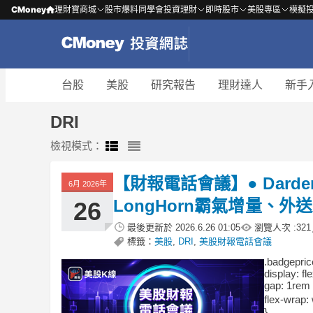
CMoney
理財寶商城
股市爆料同學會
投資理財
即時股市
美股專區
模擬
台股
美股
研究報告
理財達人
新手
DRI
檢視模式：
【財報電話會議】● Dar
6月 2026年
LongHorn霸氣增量、
26
最後更新於
2026.6.26 01:05
瀏覽人次 :
321
標籤：
美股
,
DRI
,
美股財報電話會議
.badgepric
display: fl
gap: 1rem 
flex-wrap:
}