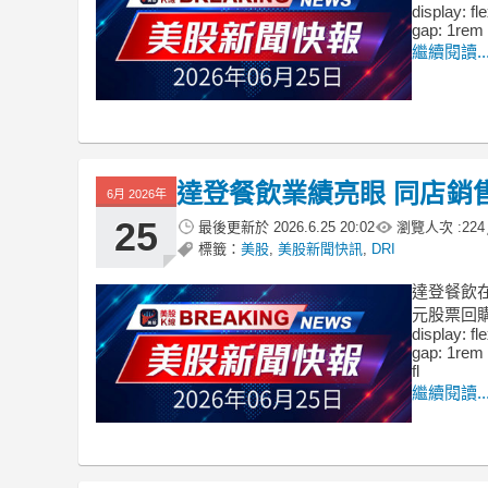
display: fl
gap: 1rem 
繼續閱讀..
達登餐飲業績亮眼 同店銷
6月 2026年
25
最後更新於
2026.6.25 20:02
瀏覽人次 :
224
標籤：
美股
,
美股新聞快訊
,
DRI
達登餐飲在
元股票回購計畫。
display: fl
gap: 1rem 
fl
繼續閱讀..