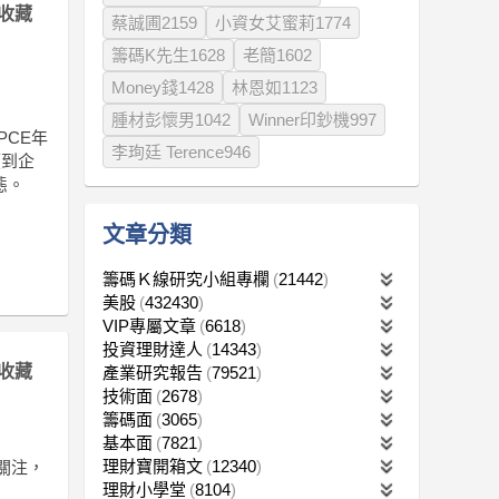
收藏
蔡誠圃2159
小資女艾蜜莉1774
籌碼K先生1628
老簡1602
Money錢1428
林恩如1123
腫材彭懷男1042
Winner印鈔機997
PCE年
李珣廷 Terence946
價到企
態。
文章分類
籌碼Ｋ線研究小組專欄
21442
美股
432430
VIP專屬文章
6618
投資理財達人
14343
收藏
產業研究報告
79521
技術面
2678
籌碼面
3065
基本面
7821
理財寶開箱文
12340
場關注，
理財小學堂
8104