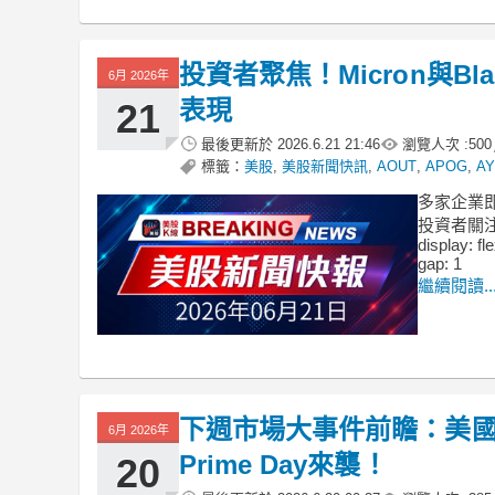
投資者聚焦！Micron與Bl
6月 2026年
表現
21
最後更新於
2026.6.21 21:46
瀏覽人次 :
500
標籤：
美股
,
美股新聞快訊
,
AOUT
,
APOG
,
AY
多家企業即將
投資者關注。
display: fl
gap: 1
繼續閱讀..
下週市場大事件前瞻：美
6月 2026年
Prime Day來襲！
20