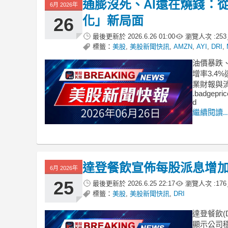
通膨沒死、AI還在燒錢：
6月 2026年
化」新局面
26
最後更新於
2026.6.26 01:00
瀏覽人次 :
253
標籤：
美股
,
美股新聞快訊
,
AMZN
,
AYI
,
DRI
,
油價暴跌
增率3.
業財報與
.badgepric
d
繼續閱讀..
達登餐飲宣佈每股派息增加8
6月 2026年
25
最後更新於
2026.6.25 22:17
瀏覽人次 :
176
標籤：
美股
,
美股新聞快訊
,
DRI
達登餐飲(
顯示公司穩健的