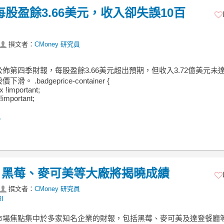
股盈餘3.66美元，收入卻失誤10百
撰文者：
CMoney 研究員
佈第四季財報，每股盈餘3.66美元超出預期，但收入3.72億美元未
滑。 .badgeprice-container {
ex !important;
!important;
.
！黑莓、麥可美等大廠將揭曉成績
撰文者：
CMoney 研究員
I
市場焦點集中於多家知名企業的財報，包括黑莓、麥可美及達登餐廳