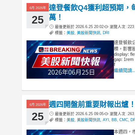
達登餐飲Q4獲利超預期，每
6月 2026年
萬！
25
最後更新於
2026.6.25 20:02
瀏覽人次 :
223
標籤：
美股
,
美股新聞快訊
,
DRI
達登餐飲公
標，影響股價下
display: fl
gap: 1rem 
f
繼續閱讀..
週四開盤前重要財報出爐
6月 2026年
25
最後更新於
2026.6.25 09:05
瀏覽人次 :
263
標籤：
美股
,
美股新聞快訊
,
AYI
,
BB
,
CMC
,
DR
本週四，