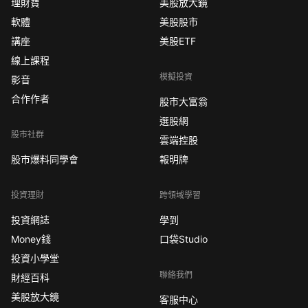
理財寶
美股放大鏡
軟體
美股股市
講座
美股ETF
線上課程
模擬投資
影音
合作作者
股市大富翁
選股網
股市社群
雲端控股
股市爆料同學會
報明牌
投資理財
跨領域學習
投資網誌
學到
Money錢
口袋Studio
投資小學堂
聯絡我們
財經百科
美股放大鏡
客服中心