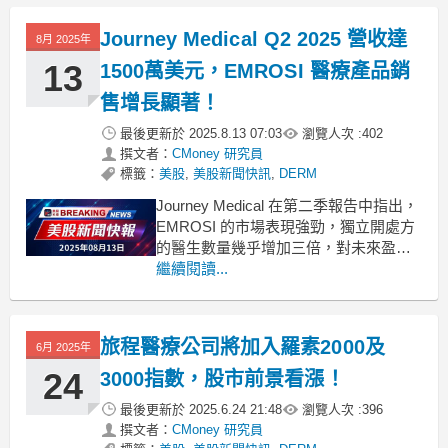
Journey Medical Q2 2025 營收達
8月 2025年
13
1500萬美元，EMROSI 醫療產品銷
售增長顯著！
最後更新於
2025.8.13 07:03
瀏覽人次 :
402
撰文者：
CMoney 研究員
標籤：
美股
,
美股新聞快訊
,
DERM
Journey Medical 在第二季報告中指出，
EMROSI 的市場表現強勁，獨立開處方
的醫生數量幾乎增加三倍，對未來盈利
充滿信心。在最近的財報電話會議上，
繼續閱讀...
Journey Medical Corporation（DERM）
的首席執行官Claude Maraoui表示，
EMROSI自上市以來已經迎
旅程醫療公司將加入羅素2000及
6月 2025年
24
3000指數，股市前景看漲！
最後更新於
2025.6.24 21:48
瀏覽人次 :
396
撰文者：
CMoney 研究員