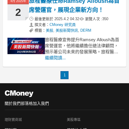
旅程醫療任命Ramsey Alloush為首
4月 2025年
個
2
席營運官，展現企業新方向！
最後更新於
2025.4.2 04:32
瀏覽人次 :
350
撰文者：
CMoney 研究員
標籤：
美股
,
美股新聞快訊
,
DERM
旅程醫療宣佈提升Ramsey Alloush為首
席營運官，他將繼續擔任總法律顧問，
預示著公司未來的發展策略。旅程醫療
（NASDAQ: DERM）於週二宣佈，將
繼續閱讀...
目前擔任總法律顧問的Ramsey Alloush
晉升為首席營運官，此舉引起業界關
1
注。自2020年以來Alloush一直在公司內
部工作，並對生物
關於我們
部落格
加入我們
理財寶商城
美股專區