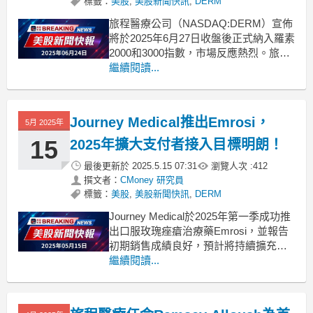
標籤：
美股
,
美股新聞快訊
,
DERM
旅程醫療公司（NASDAQ:DERM）宣佈
將於2025年6月27日收盤後正式納入羅素
2000和3000指數，市場反應熱烈。旅程
醫療公司近日宣佈，其股票將於2025年6
繼續閱讀...
月27日收盤後被納入羅素2000及3000指
數。這一訊息引起了投資者的廣泛關
注，因為該公司的成長潛力與行業地位
Journey Medical推出Emrosi，
5月 2025年
正逐步提升。羅素指數是衡
15
2025年擴大支付者接入目標明朗！
最後更新於
2025.5.15 07:31
瀏覽人次 :
412
撰文者：
CMoney 研究員
標籤：
美股
,
美股新聞快訊
,
DERM
Journey Medical於2025年第一季成功推
出口服玫瑰痤瘡治療藥Emrosi，並報告
初期銷售成績良好，預計將持續擴充套
件市場接入。Journey Medical
繼續閱讀...
Corporation（DERM）在其最新的財報
電話會議中宣佈，2025年第一季正式推
出其新產品Emrosi，這被視為公司的一