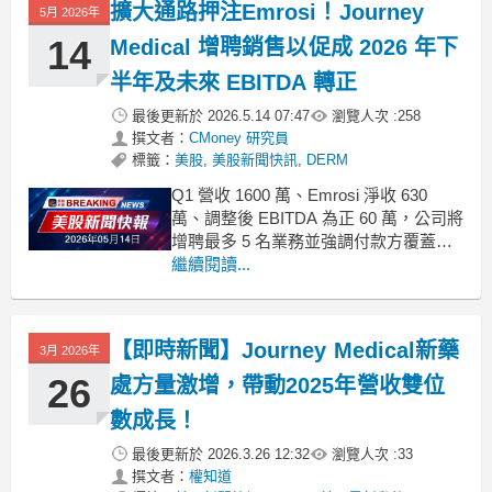
擴大通路押注Emrosi！Journey
5月 2026年
14
Medical 增聘銷售以促成 2026 年下
半年及未來 EBITDA 轉正
最後更新於
2026.5.14 07:47
瀏覽人次 :
258
撰文者：
CMoney 研究員
標籤：
美股
,
美股新聞快訊
,
DERM
Q1 營收 1600 萬、Emrosi 淨收 630
萬、調整後 EBITDA 為正 60 萬，公司將
增聘最多 5 名業務並強調付款方覆蓋與
毛利改善。 .badgeprice-container {
繼續閱讀...
display: flex !important;
gap: 1
【即時新聞】Journey Medical新藥
3月 2026年
26
處方量激增，帶動2025年營收雙位
數成長！
最後更新於
2026.3.26 12:32
瀏覽人次 :
33
撰文者：
權知道