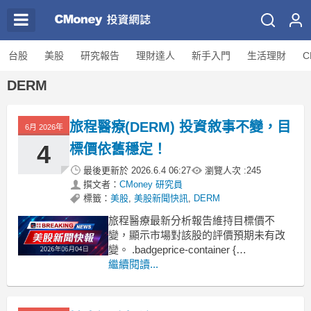
台股
美股
研究報告
理財達人
新手入門
生活理財
C
DERM
旅程醫療(DERM) 投資敘事不變，目
6月 2026年
4
標價依舊穩定！
最後更新於
2026.6.4 06:27
瀏覽人次 :
245
撰文者：
CMoney 研究員
標籤：
美股
,
美股新聞快訊
,
DERM
旅程醫療最新分析報告維持目標價不
變，顯示市場對該股的評價預期未有改
變。 .badgeprice-container {
display: flex !important;
繼續閱讀...
gap: 1rem !important;
flex-wrap: wrap