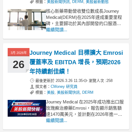
標籤：
美股新聞快訊
,
DERM
,
美股最新動態
核心新藥帶動營收雙位數成長Journey
Medical(DERM)在2025年達成重要里程
碑，主要歸功於其內部開發的口服酒糟
鼻藥物Emrosi成功上市。自去年3月下旬
繼續閱讀...
進入藥局通路以來，Emrosi在上市的三
個季內創造了1470萬美元的淨銷售額。
公司2025年總營收達到6190萬美元，較
Journey Medical 目標擴大 Emrosi
3月 2026年
2024年的
26
覆蓋率及 EBITDA 增長，預期2026
年持續創佳績！
最後更新於
2026.3.26 11:35
瀏覽人次 :
258
撰文者：
CMoney 研究員
標籤：
美股
,
美股新聞快訊
,
DERM
Journey Medical 在2025年成功推出口服
玫瑰癬治療藥Emrosi，報告顯示銷售額
達1470萬美元，並計劃在2026年進一步
增長。 .badgeprice-container {
繼續閱讀...
display: flex !important;
gap: 1rem