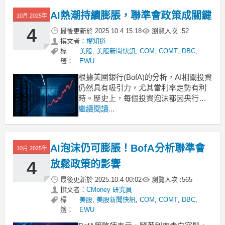
AI熱潮持續膨脹，聯準會政策成關鍵
10月 2025年
4
最後更新於
2025.10.4 15:18
瀏覽人次 :
52
撰文者：
權知道
標
美股
,
美股新聞快訊
,
COM
,
COMT
,
DBC
,
籤：
EWU
根據美國銀行(BofA)的分析，AI相關投資
仍然具有吸引力，尤其當利率走勢有利
時。歷史上，每個投資泡沫都因央行緊
縮政策而破裂。然而，在過去兩個月
繼續閱讀...
內，全球央行尚未調升利率，這為AI熱
潮的持續提供了支持。AI投資策略：結
合週期性資產美國銀行策略師Michael
AI泡沫仍可膨脹！BofA分析聯準會
10月 2025年
Hartnett建議，面對AI市場的投資策
4
放鬆政策的影響
最後更新於
2025.10.4 00:02
瀏覽人次 :
565
撰文者：
CMoney 研究員
標
美股
,
美股新聞快訊
,
COM
,
COMT
,
DBC
,
籤：
EWU