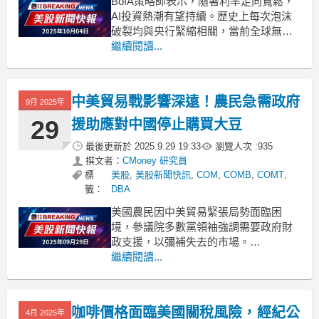
BofA策略師表示，隨著利率走向寬鬆，
AI投資熱潮有望持續。歷史上每次泡沫
破裂均與央行緊縮相關，當前全球無央
行加息。 .badgeprice-container {
繼續閱讀...
display: flex !important;
gap: 1rem !important;
中美貿易戰影響深遠！農民急需政府
9月 2025年
29
援助應對中國停止購買大豆
最後更新於
2025.9.29 19:33
瀏覽人次 :
935
撰文者：
CMoney 研究員
標
美股
,
美股新聞快訊
,
COM
,
COMB
,
COMT
,
籤：
DBA
美國農民因中美貿易緊張局勢面臨困
境，參議院多數黨領袖強調需要政府財
政支援，以彌補失去的市場。
.badgeprice-container {
繼續閱讀...
display: flex !important;
gap: 1rem !important;
flex
咖啡價格面臨美國關稅風險，經紀公
4月 2025年