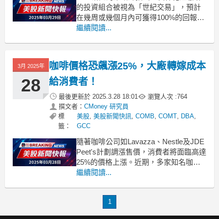
的投資組合被視為「世紀交易」，預計
在幾周或幾個月內可獲得100%的回報。
隨著全球商品市場的波動，BCA研究的
繼續閱讀...
首席策略師達瓦爾·喬希（Dhaval
Joshi）提出了一項引人注目的投資建
議：長棉花短咖啡。他表示，這一交易
咖啡價格恐飆漲25%，大廠轉嫁成本
3月 2025年
策略不僅具有吸引力，更有潛力在短期
內帶來高達1
28
給消費者！
最後更新於
2025.3.28 18:01
瀏覽人次 :
764
撰文者：
CMoney 研究員
標
美股
,
美股新聞快訊
,
COMB
,
COMT
,
DBA
,
籤：
GCC
隨著咖啡公司如Lavazza、Nestle及JDE
Peet's計劃調漲售價，消費者將面臨高達
25%的價格上漲。近期，多家知名咖啡
品牌正與零售商洽談提價事宜，預計未
繼續閱讀...
來幾個月內，消費者可能會面對高達
25%的咖啡價格上漲。這一變化主要是
1
由於原材料成本上升所驅動，包括咖啡
豆的採購價格持續攀升，使得生產成本