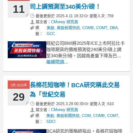
11
司上調預測至340美分/磅！
最後更新於
2025.4.11 18:32
瀏覽人次 :
759
撰文者：
CMoney 研究員
標
美股
,
美股新聞快訊
,
COMB
,
COMT
,
DBA
,
籤：
GCC
經紀公司BMI將2025年ICE上市阿拉比卡
咖啡期貨的價格預測從240美分/磅上調
至340美分/磅，因越南產量下降及巴西
收成不佳。隨著全球市場對咖啡需求的
繼續閱讀...
變化，經紀公司BMI於週五針對ICE上市
的第二個月阿拉比卡咖啡期貨做出了重
要的價格預測修正。該公司將2025年的
長棉花短咖啡！BCA研究稱此交易
3月 2025年
價格預測從每磅240美分上調至34
29
為「世紀交易
最後更新於
2025.3.29 00:30
瀏覽人次 :
610
撰文者：
CMoney 研究員
標
美股
,
美股新聞快訊
,
COM
,
COMB
,
COMT
,
籤：
SDCI
BCA研究的策略師指出，長棉花短咖啡