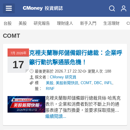
台股
美股
研究報告
理財達人
新手入門
生活理財
C
COMT
克裡夫蘭聯邦儲備銀行總裁：企業呼
7月 2026年
17
籲行動抗擊通脹危機！
最後更新於
2026.7.17 22:32
瀏覽人次 :
188
撰文者：
CMoney 研究員
標
美股
,
美股新聞快訊
,
COMT
,
DBC
,
INFL
,
籤：
RINF
克裡夫蘭聯邦儲備銀行總裁貝絲·哈馬克
表示，企業和消費者對於不斷上升的通
脹表達了強烈擔憂，並要求採取措施應
對。 .badgeprice-container {
繼續閱讀...
display: flex !important;
gap: 1rem !important;