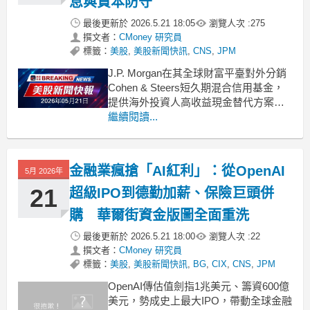
息與資本防守
最後更新於
2026.5.21 18:05
瀏覽人次 :
275
撰文者：
CMoney 研究員
標籤：
美股
,
美股新聞快訊
,
CNS
,
JPM
J.P. Morgan在其全球財富平臺對外分銷
Cohen & Steers短久期混合信用基金，
提供海外投資人高收益現金替代方案。
.badgeprice-container {
繼續閱讀...
display: flex !important;
gap: 1rem !import
金融業瘋搶「AI紅利」：從OpenAI
5月 2026年
21
超級IPO到德勤加薪、保險巨頭併
購 華爾街資金版圖全面重洗
最後更新於
2026.5.21 18:00
瀏覽人次 :
22
撰文者：
CMoney 研究員
標籤：
美股
,
美股新聞快訊
,
BG
,
CIX
,
CNS
,
JPM
OpenAI傳估值劍指1兆美元、籌資600億
美元，勢成史上最大IPO，帶動全球金融