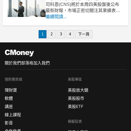
司科恩(CNS)將於本周四美股盤後公布
最新財報，市場正密切關注其業績表
現。回顧上一季，科恩(CNS)繳出符合
繼續閱讀...
分析師預期的成績單，單季營收來到
1.438億美元，較前一年同期成長2.9%。
1
2
3
4
下一頁
整體而言，該公司上季表現呈現穩健態
勢，營收數據與華爾街預估值基本一
致，為本次財報定
關於我們
部落格
加入我們
理財寶商城
美股專區
理財寶
美股放大鏡
軟體
美股股市
講座
美股ETF
線上課程
模擬投資
影音
合作作者