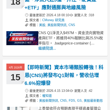
18
+ETF」應對通膨與地緣風險
最後更新於
2026.4.18 00:10
瀏覽人次 :
318
撰文者：
CMoney 研究員
標籤：
美股
,
美股新聞快訊
,
CNS
CNS Q1淨流入$497M、資金流向實物資
產與ETF，將維持40%報酬比與25.5%稅
率指引。 .badgeprice-container {
display: flex !important;
繼續閱讀...
gap: 1rem !important;
fl
【即時新聞】資本市場類股轉強！科
4月 2026年
15
恩(CNS)將發布Q1財報，營收估增
6.6%迎爆發
最後更新於
2026.4.15 13:04
瀏覽人次 :
42
撰文者：
權知道
標籤：
美股新聞快訊
,
CNS
,
FDS
,
GS
,
美股最新動態
上季營收符合預期表現平穩資產管理公