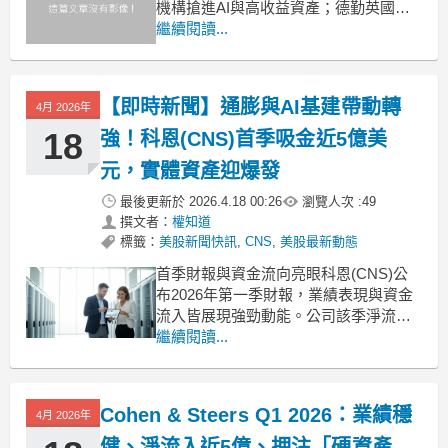
機構搶進AI與高收益資產；德勤英國業
務靠AI諮詢翻身加薪、MS&AD併購整併
繼續閱讀...
配股息與買回、Cohen & Steers攜手J.P.
Morgan推「短久期混合信用品」，顯示
金融業正用薪資、併購與新產品三路押
【即時新聞】通膨與AI基建帶動轉
4月 2026年
注未來利率與
18
強！科恩(CNS)首季吸金近5億美
元，實體資產迎爆發
最後更新於
2026.4.18 00:26
瀏覽人次 :
49
撰文者：
權知道
標籤：
美股新聞快訊
,
CNS
,
美股最新動態
首季財報與資金流向亮眼科恩(CNS)公
布2026年第一季財報，業績表現與資金
流入皆展現強勁動能。公司該季淨流入
資金達4.97億美元，寫下多個策略投資
繼續閱讀...
的優異紀錄。在財務數據方面，第一季
薪酬比率維持在40%，符合先前財測預
期，而經調整後的實質稅率為25.5%。雖
Cohen & Steers Q1 2026：業績穩
4月 2026年
然季底流動資金因年度獎金發放週期降
至3.4
健、淨流入近5億、押注「硬資產