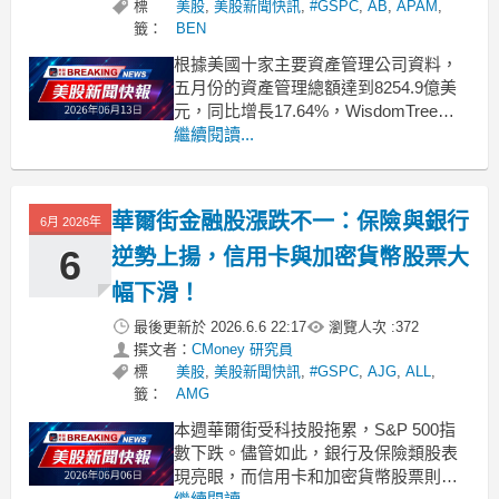
標
美股
,
美股新聞快訊
,
#GSPC
,
AB
,
APAM
,
籤：
BEN
根據美國十家主要資產管理公司資料，
五月份的資產管理總額達到8254.9億美
元，同比增長17.64%，WisdomTree表
現最為亮眼。 .badgeprice-container {
繼續閱讀...
display: flex !important;
gap: 1rem !imp
華爾街金融股漲跌不一：保險與銀行
6月 2026年
6
逆勢上揚，信用卡與加密貨幣股票大
幅下滑！
最後更新於
2026.6.6 22:17
瀏覽人次 :
372
撰文者：
CMoney 研究員
標
美股
,
美股新聞快訊
,
#GSPC
,
AJG
,
ALL
,
籤：
AMG
本週華爾街受科技股拖累，S&P 500指
數下跌。儘管如此，銀行及保險類股表
現亮眼，而信用卡和加密貨幣股票則遭