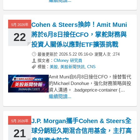
遇重挫。 .badgeprice-container {
繼續閱讀...
display: flex !important;
gap: 1rem !important;
Cohen & Steers換帥！Amit Muni
5月 2026年
22
將於6月8日接任CFO，掌舵財務與
投資人關係以應對ETF擴張挑戰
最後更新於
2026.5.22 05:16
瀏覽人次 :
274
撰文者：
CMoney 研究員
標籤：
美股
,
美股新聞快訊
,
CNS
Amit Muni自6月8日接任CFO，接替暫代
的Michael Donohue，強化財務策略與投
資人溝通。 .badgeprice-container {
display: flex !important;
繼續閱讀...
gap: 1rem !important;
J.P. Morgan攜手Cohen & Steers全
5月 2026年
21
球分銷短久期混合信用基金，主打高