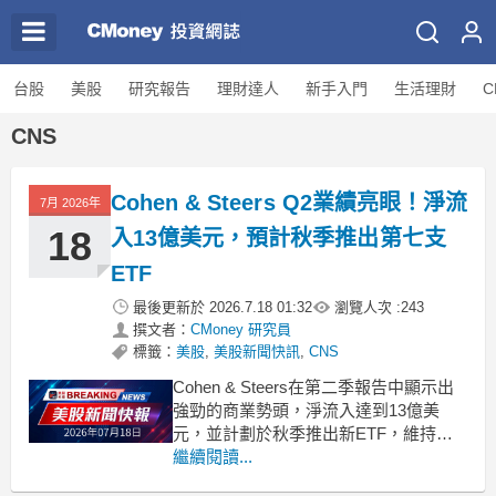
台股
美股
研究報告
理財達人
新手入門
生活理財
C
CNS
Cohen & Steers Q2業績亮眼！淨流
7月 2026年
18
入13億美元，預計秋季推出第七支
ETF
最後更新於
2026.7.18 01:32
瀏覽人次 :
243
撰文者：
CMoney 研究員
標籤：
美股
,
美股新聞快訊
,
CNS
Cohen & Steers在第二季報告中顯示出
強勁的商業勢頭，淨流入達到13億美
元，並計劃於秋季推出新ETF，維持
40%的薪酬目標。 .badgeprice-container
繼續閱讀...
{
display: flex !important;