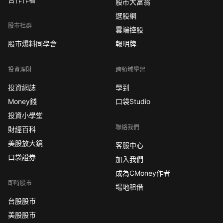
股市大富翁
選股網
股市社群
雲端控股
股市爆料同學會
報明牌
投資理財
跨領域學習
投資網誌
學到
Money錢
口袋Studio
投資小學堂
聯絡我們
財經百科
美股放大鏡
客服中心
口袋證券
加入我們
成為CMoney作者
即時股市
場地租借
台股股市
美股股市