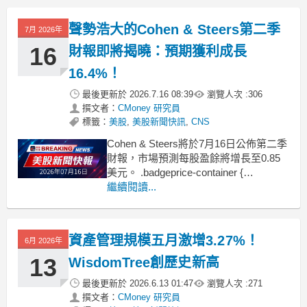
gap: 1rem !imp
聲勢浩大的Cohen & Steers第二季
7月 2026年
16
財報即將揭曉：預期獲利成長
16.4%！
最後更新於
2026.7.16 08:39
瀏覽人次 :
306
撰文者：
CMoney 研究員
標籤：
美股
,
美股新聞快訊
,
CNS
Cohen & Steers將於7月16日公佈第二季
財報，市場預測每股盈餘將增長至0.85
美元。 .badgeprice-container {
display: flex !important;
繼續閱讀...
gap: 1rem !important;
fl
資產管理規模五月激增3.27%！
6月 2026年
13
WisdomTree創歷史新高
最後更新於
2026.6.13 01:47
瀏覽人次 :
271
撰文者：
CMoney 研究員