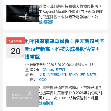
營收大減且虧損持續擴大植物肉指標企
業Beyond Meat(BYND)目前正面臨嚴峻
的營運挑戰。根據最新財報顯示，公司
第一季營收較前一年同期下滑約15.3%，
繼續閱讀...
降至5820萬美元。雖然毛利率從去年同
期的負10.1%微幅改善至3.4%，但這樣
的利潤水準仍無法帶動公司順利轉虧為
利率陰霾籠罩華爾街：長天期殖利率
5月 2026年
盈。數據顯示，上季共虧損41
20
衝19年新高、科技與成長股估值再
遭重擊
最後更新於
2026.5.20 02:00
瀏覽人次 :
13
撰文者：
CMoney 研究員
標
美股
,
美股新聞快訊
,
BYND
,
IEF
,
MSTR
,
籤：
QQQ
利率交換與債市價格顯示，市場已逾八
成機率押注美聯準會在2026年前仍可能
再升息一次。30年期美債殖利率飆至近
19年新高，壓縮以長期成長故事為賣點
繼續閱讀...
的科技與概念股估值，從大型電商平台