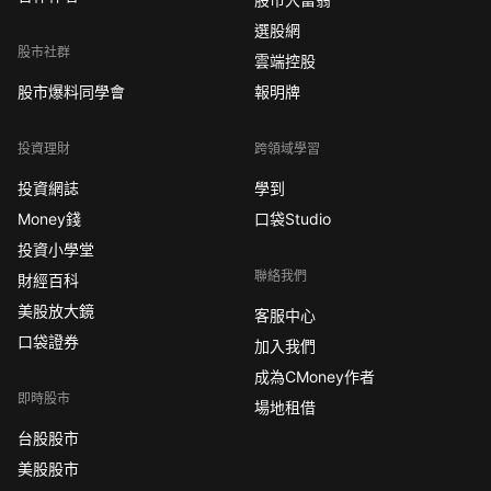
選股網
股市社群
雲端控股
股市爆料同學會
報明牌
投資理財
跨領域學習
投資網誌
學到
Money錢
口袋Studio
投資小學堂
聯絡我們
財經百科
美股放大鏡
客服中心
口袋證券
加入我們
成為CMoney作者
即時股市
場地租借
台股股市
美股股市