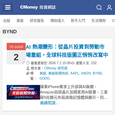
台股
美股
研究報告
理財達人
新手入門
生活理財
C
BYND
AI 熱潮變形：從晶片投資到勞動市
7月 2026年
2
場重組，全球科技版圖正悄悄改寫中
最後更新於
2026.7.2 15:00
瀏覽人次 :
232
撰文者：
CMoney 研究員
標
美股
,
美股新聞快訊
,
AAPL
,
AMZN
,
BYND
,
籤：
GOOG
蘋果iPhone需求上升卻與AI無關、
Amazon自研晶片加碼家用AI裝置、三星
砸9兆韓元布局高階記憶體與顯示，同時
美國就業數據顯示「AI基建」正牽動建
繼續閱讀...
築與專業服務職缺，投資與勞動市場正
被新一波科技浪潮重塑。 .badgeprice-