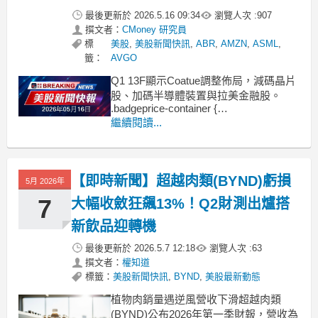
最後更新於
2026.5.16 09:34
瀏覽人次 :
907
撰文者：
CMoney 研究員
標
美股
,
美股新聞快訊
,
ABR
,
AMZN
,
ASML
,
籤：
AVGO
Q1 13F顯示Coatue調整佈局，減碼晶片
股、加碼半導體裝置與拉美金融股。
.badgeprice-container {
display: flex !important;
繼續閱讀...
gap: 1rem !important;
flex-wrap:
【即時新聞】超越肉類(BYND)虧損
5月 2026年
7
大幅收斂狂飆13%！Q2財測出爐搭
新飲品迎轉機
最後更新於
2026.5.7 12:18
瀏覽人次 :
63
撰文者：
權知道
標籤：
美股新聞快訊
,
BYND
,
美股最新動態
植物肉銷量遇逆風營收下滑超越肉類
(BYND)公布2026年第一季財報，營收為