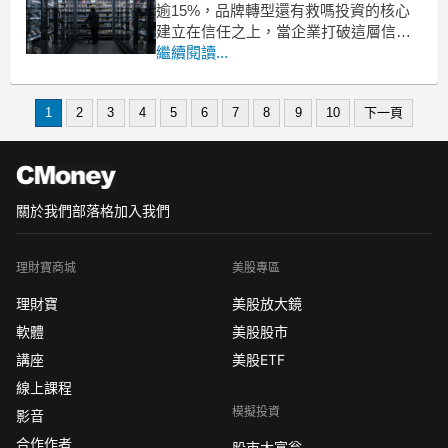
逾15%，品牌轉型還有救嗎投資的核心
建立在信任之上，當企業打破這層信任
時，投資人就必須提高警覺。超越肉類
繼續閱讀...
(BYND)近期連續兩次延遲發布財報，引
發市場強烈關注。隨著2025年業績終於
1
2
3
4
5
6
7
8
9
10
下一頁
出爐，數據顯示出這家植物性蛋白質製
造商正面臨嚴峻的營運挑戰。集中認列
虧損試
關於我們
部落格
加入我們
理財寶商城
美股專區
理財寶
美股放大鏡
軟體
美股股市
講座
美股ETF
線上課程
模擬投資
影音
合作作者
股市大富翁