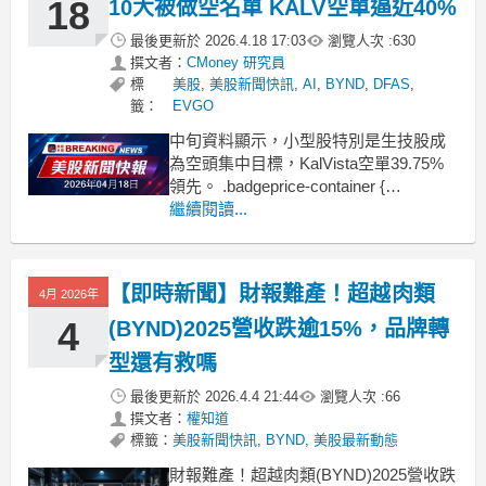
18
10大被做空名單 KALV空單逼近40%
最後更新於
2026.4.18 17:03
瀏覽人次 :
630
撰文者：
CMoney 研究員
標
美股
,
美股新聞快訊
,
AI
,
BYND
,
DFAS
,
籤：
EVGO
中旬資料顯示，小型股特別是生技股成
為空頭集中目標，KalVista空單39.75%
領先。 .badgeprice-container {
display: flex !important;
繼續閱讀...
gap: 1rem !important;
flex-w
【即時新聞】財報難產！超越肉類
4月 2026年
4
(BYND)2025營收跌逾15%，品牌轉
型還有救嗎
最後更新於
2026.4.4 21:44
瀏覽人次 :
66
撰文者：
權知道
標籤：
美股新聞快訊
,
BYND
,
美股最新動態
財報難產！超越肉類(BYND)2025營收跌