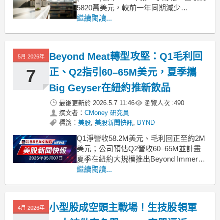
5820萬美元，較前一年同期減少
15.3%。這主要受到產品銷量下滑19.5%
繼續閱讀...
的拖累，加上美國零售與餐飲服務通路
流失，以及國際速食餐廳銷量減少，顯
示植物肉市場需求持續疲軟，不過整體
Beyond Meat轉型攻堅：Q1毛利回
5月 2026年
營收表現仍符合公司預期。毛利率成功
轉正展現重組
7
正、Q2指引60–65M美元，夏季攜
Big Geyser在紐約推新飲品
最後更新於
2026.5.7 11:46
瀏覽人次 :
490
撰文者：
CMoney 研究員
標籤：
美股
,
美股新聞快訊
,
BYND
Q1淨營收58.2M美元、毛利回正至約2M
美元；公司預估Q2營收60–65M並計畫
夏季在紐約大規模推出Beyond Immerse
飲品。 .badgeprice-container {
繼續閱讀...
display: flex !important;
gap: 1rem !im
小型股成空頭主戰場！生技股領軍
4月 2026年