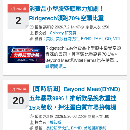
container {
消費品小型股空頭壓力加劇！
display: fle
7月 2026年
2
Ridgetech領跑70%空頭比重
最後更新於
2026.7.2 14:47
瀏覽人次 :
250
撰文者：
CMoney 研究員
標籤：
美股
,
美股新聞快訊
,
BYND
,
FAMI
,
GO
,
VITL
Ridgetech成為消費品小型股中最受空頭
青睞的公司，其空頭比重高達70.1%。
Beyond Meat和Vital Farms也在榜單
上，顯示市場對這些公司的財務前景持
繼續閱讀...
懷疑態度。 .badgeprice-container {
display: flex !important;
【即時新聞】Beyond Meat(BYND)
5月 2026年
20
五年暴跌99%！推新飲品挽救重挫
15%營收，押注蛋白質市場拚轉機
最後更新於
2026.5.20 03:22
瀏覽人次 :
90
撰文者：
權知道
標籤：
美股新聞快訊
,
BYND
,
美股最新動態