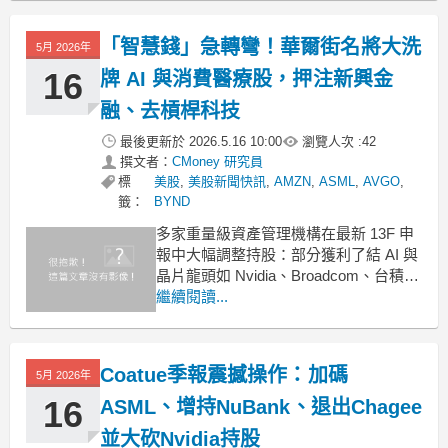
到加密貨幣與植物肉企業全都難以置身
事外。 .badgeprice-container {
「智慧錢」急轉彎！華爾街名將大洗
5月 2026年
display
16
牌 AI 與消費醫療股，押注新興金
融、去槓桿科技
最後更新於
2026.5.16 10:00
瀏覽人次 :
42
撰文者：
CMoney 研究員
標
美股
,
美股新聞快訊
,
AMZN
,
ASML
,
AVGO
,
籤：
BYND
多家重量級資產管理機構在最新 13F 申
報中大幅調整持股：部分獲利了結 AI 與
晶片龍頭如 Nvidia、Broadcom、台積
電，轉而加碼 Nu Holdings 等新興金融
繼續閱讀...
股與特定醫療科技標的；市場解讀為從
過熱 AI 交易撤出，改押估值相對合理且
具成長性的「第二波科技與醫療創新」
Coatue季報震撼操作：加碼
5月 2026年
標的。 .bad
16
ASML、增持NuBank、退出Chagee
並大砍Nvidia持股