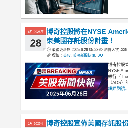
博奇控股將在NYSE Ame
6月 2025年
束美國存託股份計畫！
28
最後更新於
2025.6.28 05:32
瀏覽人次 :
338
標籤：
美股
,
美股新聞快訊
,
BQ
博奇控股
NYSE A
銀行（The
（ADS）
繼續閱讀..
博奇控股宣佈美國存託股
1月 2025年