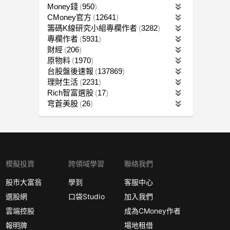
Money錢
950
CMoney官方
12641
籌碼K線研究小組專欄作者
3282
專欄作者
5931
財經
206
原物料
1970
台股盤後速報
137869
理財生活
2231
Rich智富選股
17
穹蒼美股
26
模擬投資
跨領域學習
聯絡我們
股市大富翁
學到
客服中心
選股網
口袋Studio
加入我們
雲端控股
成為CMoney作者
報明牌
場地租借