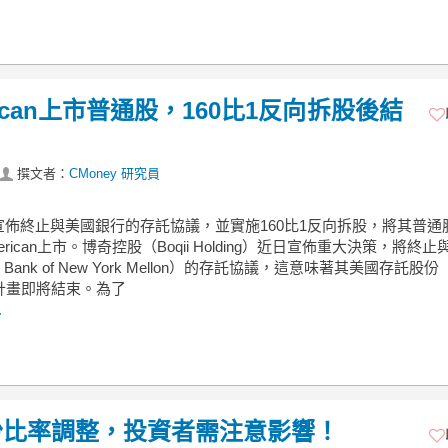
rican上市普通股，160比1反向拆股後結
撰文者：
CMoney 研究員
宣佈終止與美國銀行的存託協議，並實施160比1反向拆股，將其普通
merican上市。博奇控股（Boqii Holding）近日宣佈重大決策，將終
 Bank of New York Mellon）的存託協議，這意味著其美國存託股份
計畫即將結束。為了
.
份比率調整，投資者需注意影響！