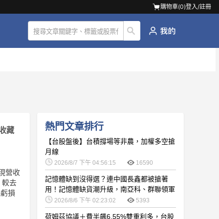
購物車(
0
)
登入/註冊
熱門文章排行
收藏
【台股盤後】台積撐場等非農，加權多空搶
月線
2026/8/7 下午 04:56:15
16590
實現營收
記憶體缺到沒得選？連中國長鑫都被搶著
，較去
用！記憶體缺貨潮升級，南亞科、群聯領軍
淨虧損
噴發
2026/8/6 下午 02:23:02
5393
荷姆茲協議＋費半飆6.55%雙重利多，台股