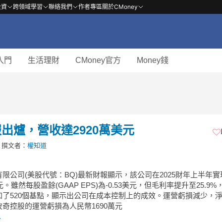
投資
跨領域學習
聯絡我們
作者專區
關於CMoney
入門
生活理財
CMoney官方
Money錢
出爐，營收達2920萬美元
撰文者：
權知道
限公司(美股代號：BQ)最新財報顯示，該公司在2025財年上半年
元。雖然每股盈餘(GAAP EPS)為-0.53美元，但毛利率提升至25.9%
加了520個基點，顯示出公司在成本控制上的成效。運營虧損減少，
奇控股的運營虧損為人民幣1690萬元
.