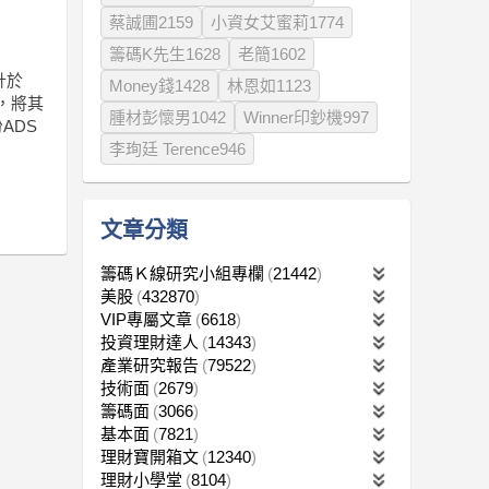
蔡誠圃2159
小資女艾蜜莉1774
籌碼K先生1628
老簡1602
計於
Money錢1428
林恩如1123
策，將其
腫材彭懷男1042
Winner印鈔機997
ADS
李珣廷 Terence946
文章分類
籌碼Ｋ線研究小組專欄
21442
美股
432870
VIP專屬文章
6618
投資理財達人
14343
產業研究報告
79522
技術面
2679
籌碼面
3066
基本面
7821
理財寶開箱文
12340
理財小學堂
8104