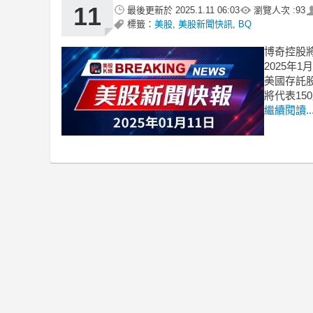
11
最後更新於
2025.1.11 06:03
瀏覽人次 :
93
標籤：
美股
,
美股新聞快訊
,
BQ
博奇控股將
2025年
美國存託
將代表15
繼續閱讀..