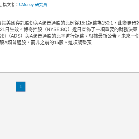
撰文者：
CMoney 研究員
其美國存託股份與A類普通股的比例從15:1調整為150:1，此變更預
1月21日生效。博奇控股（NYSE:BQ）近日宣佈了一項重要的財務決
股份（ADS）與A類普通股的比率進行調整。根據最新公告，未來一份
0股A類普通股，而非之前的15股。這項調整預
.
1