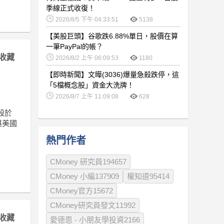
季線正式收復！
2026/8/5 下午 04:33:51
5138
【美股巨頭】谷歌跌6.88%單日，股價在算
一筆PayPal的帳？
收藏
2026/8/2 上午 06:09:53
1180
【即時新聞】文曄(3036)爆量急殺跌停，這
「5檔概念股」資金大洗牌！
2026/8/7 上午 11:09:08
628
股於
止與美國
熱門作者
CMoney 研究員194657
CMoney 小編137909
權知道95414
CMoney官方15672
CMoney研究員發文11992
收藏
愛德恩 - 小朋友學投資2166