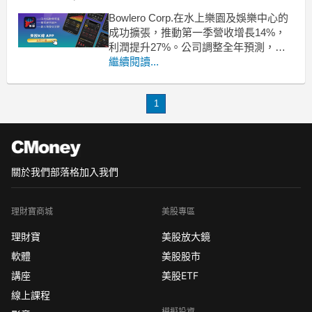
Bowlero Corp.在水上樂園及娛樂中心的
成功擴張，推動第一季營收增長14%，
利潤提升27%。公司調整全年預測，前
景看好。Bowlero Corp.
繼續閱讀...
（NYSE:BOWL）近日因其在水上樂園
和娛樂中心的擴張而受到市場熱捧，股
1
價在週一盤後交易中上漲了16%。該公
司公佈的財報顯示，第一季度的營收較
去
關於我們
部落格
加入我們
理財寶商城
美股專區
理財寶
美股放大鏡
軟體
美股股市
講座
美股ETF
線上課程
模擬投資