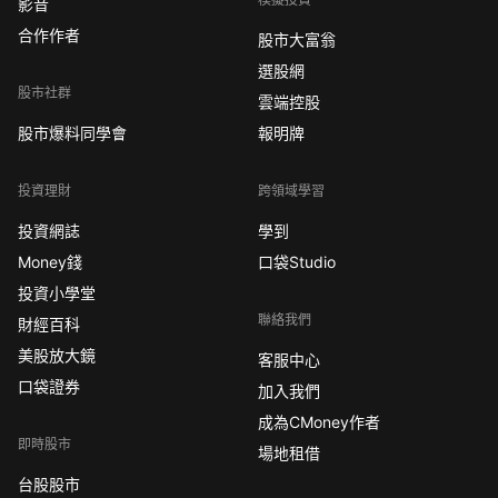
影音
合作作者
股市大富翁
選股網
股市社群
雲端控股
股市爆料同學會
報明牌
投資理財
跨領域學習
投資網誌
學到
Money錢
口袋Studio
投資小學堂
聯絡我們
財經百科
美股放大鏡
客服中心
口袋證券
加入我們
成為CMoney作者
即時股市
場地租借
台股股市