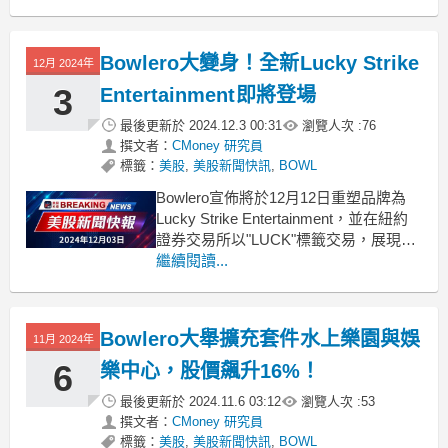
了具吸引力的切入點。這些被稱為「低
價股」的標的，若具備強健的資產負債
表與穩固的基本面，往往能展現出被市
Bowlero大變身！全新Lucky Strike
12月 2024年
場忽視的龐大潛力。好萊塢碗(BOWL)獲
利強勁，需留意短
3
Entertainment即將登場
最後更新於
2024.12.3 00:31
瀏覽人次 :
76
撰文者：
CMoney 研究員
標籤：
美股
,
美股新聞快訊
,
BOWL
Bowlero宣佈將於12月12日重塑品牌為
Lucky Strike Entertainment，並在紐約
證券交易所以"LUCK"標籤交易，展現擴
充套件至水上樂園及家庭娛樂中心的野
繼續閱讀...
心。Bowlero公司近日宣佈了一項重大轉
型計劃，將自12月12日起更名為Lucky
Strike Entertainm
Bowlero大舉擴充套件水上樂園與娛
11月 2024年
6
樂中心，股價飆升16%！
最後更新於
2024.11.6 03:12
瀏覽人次 :
53
撰文者：
CMoney 研究員
標籤：
美股
,
美股新聞快訊
,
BOWL