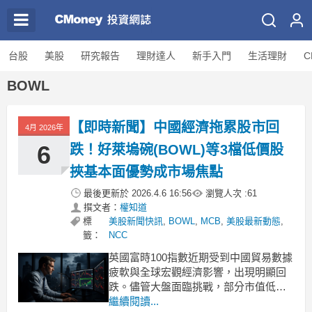
台股
美股
研究報告
理財達人
新手入門
生活理財
C
BOWL
【即時新聞】中國經濟拖累股市回
4月 2026年
6
跌！好萊塢碗(BOWL)等3檔低價股
挾基本面優勢成市場焦點
最後更新於
2026.4.6 16:56
瀏覽人次 :
61
撰文者：
權知道
標
美股新聞快訊
,
BOWL
,
MCB
,
美股最新動態
,
籤：
NCC
英國富時100指數近期受到中國貿易數據
疲軟與全球宏觀經濟影響，出現明顯回
跌。儘管大盤面臨挑戰，部分市值低於5
億英鎊的小型公司，反而為投資人提供
繼續閱讀...