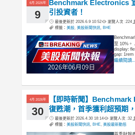
Benchmark Electron
6月 2026年
引投資者！
9
最後更新於
2026.6.9 10:52
瀏覽人次 :
224
標籤：
美股
,
美股新聞快訊
,
BHE
Benchm
至 10%。 .b
display: fl
gap: 1rem 
繼續閱讀..
【即時新聞】Benchmark E
4月 2026年
復甦潮，首季獲利超預期
30
最後更新於
2026.4.30 18:14
瀏覽人次 :
32
標籤：
美股新聞快訊
,
BHE
,
美股最新動態
首季財報表