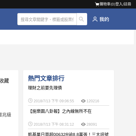
購物車(
0
)
登入/註冊
熱門文章排行
收藏
理財之前要先理債
2018/7/13 下午 09:06:55
120216
【施樂園八卦報】之內線無所不在
規畫兆級
2018/7/13 下午 08:31:12
28091
凱基單日買超00632R逾8.8萬張！三大訊號