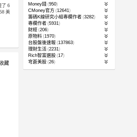
Money錢
950
了 6
CMoney官方
12641
8 美
籌碼K線研究小組專欄作者
3282
專欄作者
5931
財經
206
原物料
1970
台股盤後速報
137863
理財生活
2231
Rich智富選股
17
穹蒼美股
26
收藏