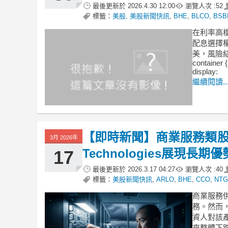
最後更新於
2026.4.30 12:00
瀏覽人次 :
52
標籤：
美股
,
美股新聞快訊
,
BHE
,
BLCO
,
BSB
在利率高
配息選擇權
美，風險結
container {
display:
繼續閱讀..
【即時新聞】商業服務類股
3月 2026年
Technologies展現長期優
17
最後更新於
2026.3.17 04:27
瀏覽人次 :
40
標籤：
美股新聞快訊
,
ARLO
,
BHE
,
CCO
,
NTG
商業服務
務。然而
資人對該
來整體下跌