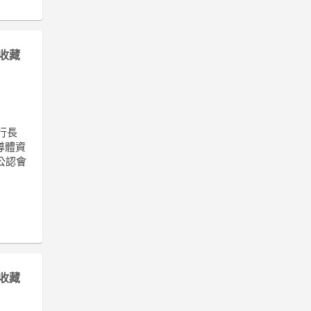
收藏
執行長
導體資
公認會
收藏