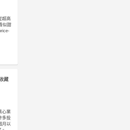
從超高
看似甜
ce-
收藏
核心業
許多投
個月以
望。