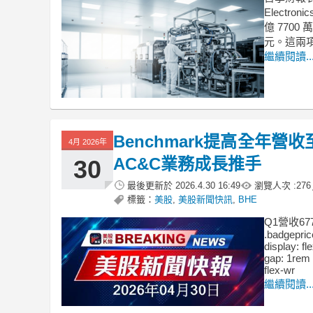
Elect
億 770
元。這兩
繼續閱讀..
Benchmark提高全年營
4月 2026年
AC&C業務成長推手
30
最後更新於
2026.4.30 16:49
瀏覽人次 :
276
標籤：
美股
,
美股新聞快訊
,
BHE
Q1營收67
.badgepric
display: fl
gap: 1rem 
flex-wr
繼續閱讀..