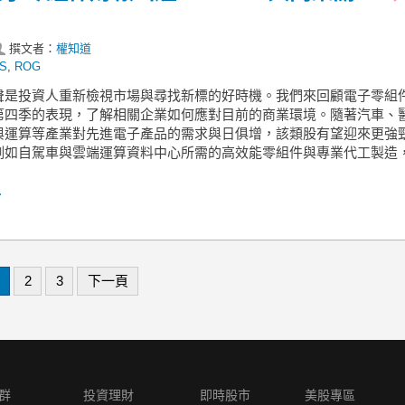
撰文者：
權知道
S
,
ROG
聲是投資人重新檢視市場與尋找新標的好時機。我們來回顧電子零組
第四季的表現，了解相關企業如何應對目前的商業環境。隨著汽車、
與運算等產業對先進電子產品的需求與日俱增，該類股有望迎來更強
例如自駕車與雲端運算資料中心所需的高效能零組件與專業代工製造
.
2
3
下一頁
群
投資理財
即時股市
美股專區