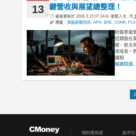
鍵營收與展望總整理！
13
最後更新於
2026.3.13 07:24
瀏覽人次 :
78
標籤：
美股新聞快訊
,
APH
,
BHE
,
COHR
,
PLX
財報季尾
造類股在
健、航太
求成長。
讓相
繼續閱讀..
1
理財寶商城
股市社