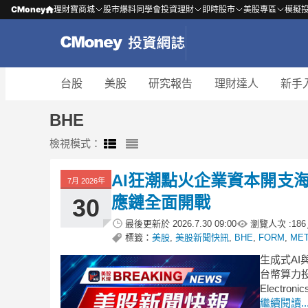
CMoney
理財寶商城
股市爆料同學會
投資理財
即時股市
美股專區
模擬
台股
美股
研究報告
理財達人
新手
BHE
檢視模式：
AI狂潮點火企業資本開支海
7月 2026年
應鏈全面開戰
30
最後更新於
2026.7.30 09:00
瀏覽人次 :
186
標籤：
美股
,
美股新聞快訊
,
BHE
,
FORM
,
ME
生成式AI與
台幣算力投資，
Electro
繼續閱讀..