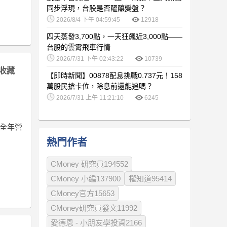
同步浮現，台股是否醞釀變盤？
2026/8/4 下午 04:59:45
12918
四天蒸發3,700點，一天狂飆近3,000點——
台股的雲霄飛車行情
2026/7/31 下午 02:43:22
10739
收藏
【即時新聞】00878配息挑戰0.737元！158
萬股民搶卡位，除息前還能追嗎？
2026/7/31 上午 11:21:10
6245
調升全年營
熱門作者
CMoney 研究員194552
CMoney 小編137900
權知道95414
CMoney官方15653
CMoney研究員發文11992
愛德恩 - 小朋友學投資2166