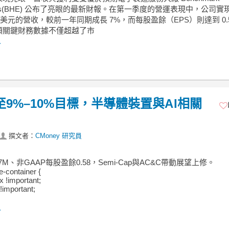
ronics(BHE) 公布了亮眼的最新財報。在第一季度的營運表現中，公司實現
0 萬美元的營收，較前一年同期成長 7%，而每股盈餘（EPS）則達到 0.5
項關鍵財務數據不僅超越了市
.
收至9%–10%目標，半導體裝置與AI相關
撰文者：
CMoney 研究員
7M、非GAAP每股盈餘0.58，Semi‑Cap與AC&C帶動展望上修。
e-container {
ex !important;
!important;
.