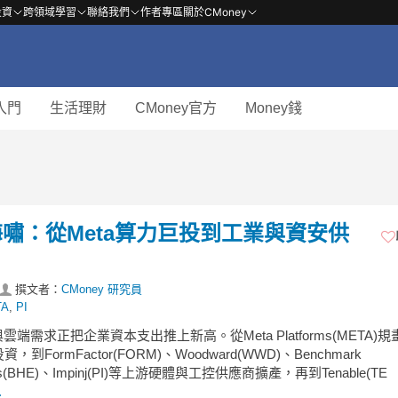
投資
跨領域學習
聯絡我們
作者專區
關於CMoney
入門
生活理財
CMoney官方
Money錢
嘯：從Meta算力巨投到工業與資安供
撰文者：
CMoney 研究員
TA
,
PI
雲端需求正把企業資本支出推上新高。從Meta Platforms(META)
到FormFactor(FORM)、Woodward(WWD)、Benchmark
nics(BHE)、Impinj(PI)等上游硬體與工控供應商擴產，再到Tenable(TE
.