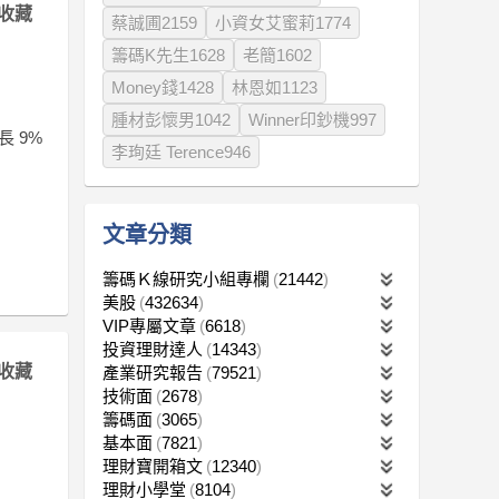
收藏
蔡誠圃2159
小資女艾蜜莉1774
籌碼K先生1628
老簡1602
Money錢1428
林恩如1123
腫材彭懷男1042
Winner印鈔機997
長 9%
李珣廷 Terence946
文章分類
籌碼Ｋ線研究小組專欄
21442
美股
432634
VIP專屬文章
6618
投資理財達人
14343
收藏
產業研究報告
79521
技術面
2678
籌碼面
3065
基本面
7821
理財寶開箱文
12340
理財小學堂
8104