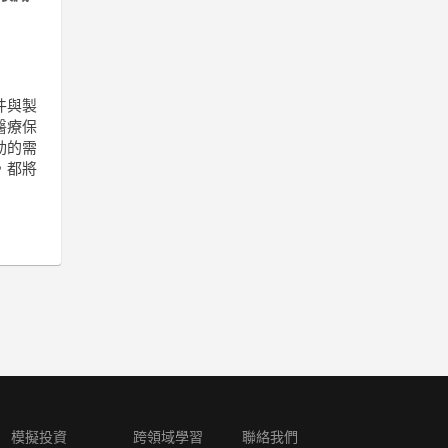
件與製
醫療保
勁的需
，都將
模擬投資
跨領域學習
聯絡我們