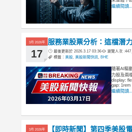
繼續閱讀..
服務業股票分析：這檔潛
3月 2026年
17
最後更新於
2026.3.17 03:36
瀏覽人次 :
447
標籤：
美股
,
美股新聞快訊
,
BHE
隨著AI
力股及兩檔風險
display: fl
gap: 1rem 
繼續閱讀..
【即時新聞】第四季美股電子
3月 2026年