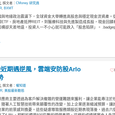
撰文者：
CMoney 研究員
R
,
BXMT
檔與地緣政治震盪下，全球資金大舉轉進高股息與穩定現金流資產。
ETF、房地產抵押REIT，到醫療科技與先進製造成長股，現金回饋
構卻天差地遠，投資人一不小心就可能跌入「股息陷阱」。 .badgepri
.
近期遇逆風，雲端安防股Arlo
勢
撰文者：
權知道
R
,
美股最新動態
供應商主要透過為客戶解決複雜的營運難題來獲利，讓企業能專注於
，隨著人工智慧技術帶來顛覆性的改變，加上企業逐漸縮減預算，讓
產業的前景感到擔憂。這些疑慮導致服務類股近期表現落後，過去六
了6.8%。相較於標普500指數的穩健表現，這樣的成績確實令人失