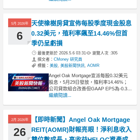
持一致，顯示公司在當前的市場環境
下，仍致力於維持穩定的現金流回饋給
股東。遠期殖利率達雙位數根據最新公
天使橡樹房貸宣佈每股季度現金股息
5月 2026年
布的數據顯示，Angel Oak M
6
0.32美元，殖利率飆至14.46%但首
季仍呈虧損
最後更新於
2026.5.6 03:31
瀏覽人次 :
305
撰文者：
CMoney 研究員
標籤：
美股
,
美股新聞快訊
,
AOMR
Angel Oak Mortgage宣派每股0.32美元
股息，5月29日發放，殖利率14.46%；
公司貸款組合改善但GAAP EPS為-0.30
美元，投資人須權衡收益與風險。
繼續閱讀...
.badgeprice-container {
display: flex !important;
【即時新聞】Angel Oak Mortgage
2月 2026年
26
REIT(AOMR)財報亮眼！淨利息收入
雙位數成長，高收益HELOC資產成