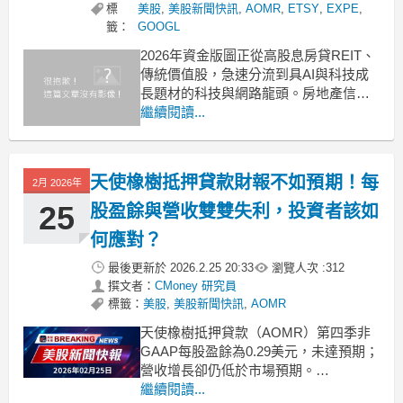
標
美股
,
美股新聞快訊
,
AOMR
,
ETSY
,
EXPE
,
籤：
GOOGL
2026年資金版圖正從高股息房貸REIT、
傳統價值股，急速分流到具AI與科技成
長題材的科技與網路龍頭。房地產信託
釋出高殖利率與折價誘因，卻得面對利
繼續閱讀...
率降息節奏未明；同時，消費網路股出
現明顯分化，Alphabet成為少數被點名
可穿越景氣循環的標的，投資人如何在
天使橡樹抵押貸款財報不如預期！每
2月 2026年
收益與成長之間重新定價風險，成為
2026年美
25
股盈餘與營收雙雙失利，投資者該如
何應對？
最後更新於
2026.2.25 20:33
瀏覽人次 :
312
撰文者：
CMoney 研究員
標籤：
美股
,
美股新聞快訊
,
AOMR
天使橡樹抵押貸款（AOMR）第四季非
GAAP每股盈餘為0.29美元，未達預期；
營收增長卻仍低於市場預期。
.badgeprice-container {
繼續閱讀...
display: flex !important;