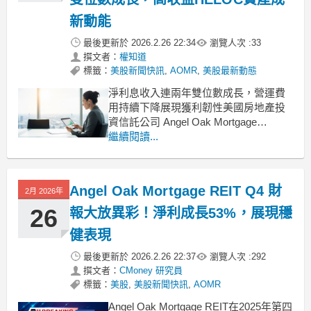
新動能
最後更新於
2026.2.26 22:34
瀏覽人次 :
33
撰文者：
權知道
標籤：
美股新聞快訊
,
AOMR
,
美股最新動態
淨利息收入連兩年雙位數成長，營運費
用持續下降展現獲利韌性美國房地產投
資信託公司 Angel Oak Mortgage
REIT(AOMR) 公布最新季度與全年度財
繼續閱讀...
報，管理層對營運成果表達樂觀態度。
執行長 Sreeniwas Prabhu 指出，2025
年的業績充分反映了公司獲利引擎的強
Angel Oak Mortgage REIT Q4 財
2月 2026年
度，即便面對
26
報大放異彩！淨利成長53%，展現穩
健表現
最後更新於
2026.2.26 22:37
瀏覽人次 :
292
撰文者：
CMoney 研究員
標籤：
美股
,
美股新聞快訊
,
AOMR
Angel Oak Mortgage REIT在2025年第四