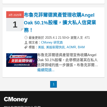
gap: 1rem !important;
布魯克菲爾德資產管理收購Angel
4月 2025年
1
Oak 50.1%股權，擴大私人信貸業
務！
最後更新於
2025.4.1 21:50
瀏覽人次 :
471
撰文者：
CMoney 研究員
標籤：
美股
,
美股新聞快訊
,
AOMR
,
BAM
布魯克菲爾德資產管理宣佈收購Angel
Oak 50.1%股權，此舉標誌著其在私人
信貸領域的進一步擴張。布魯克菲爾德
資產管理（Brookfield Asset
繼續閱讀...
Management）於本週二宣佈，已達成協
議收購抵押貸款公司Angel Oak
1
Companies的50.1%股份。這一交易不僅
顯示出布魯