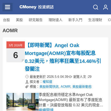
台股
美股
研究報告
理財達人
新手入門
生活理財
C
AOMR
【即時新聞】Angel Oak
5月 2026年
6
Mortgage(AOMR)宣布每股配息
0.32美元，殖利率狂飆至14.46%引
發關注
最後更新於
2026.5.6 04:39
瀏覽人次 :
29
撰文者：
權知道
標籤：
美股新聞快訊
,
AOMR
,
美股最新動態
季度配息維持穩定水準Angel Oak
Mortgage(AOMR) 最新宣布了季度配息
計畫，決議發放每股 0.32 美元的現金股
利。這項配息政策與前一季度的水準保
繼續閱讀...