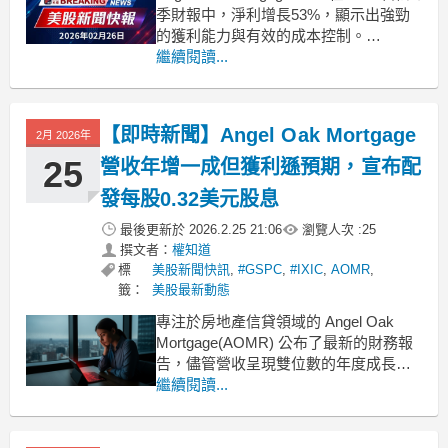
季財報中，淨利增長53%，顯示出強勁
的獲利能力與有效的成本控制。
.badgeprice-container {
繼續閱讀...
display: flex !important;
gap: 1rem !importa
【即時新聞】Angel Oak Mortgage
2月 2026年
25
營收年增一成但獲利遜預期，宣布配
發每股0.32美元股息
最後更新於
2026.2.25 21:06
瀏覽人次 :
25
撰文者：
權知道
標
美股新聞快訊
,
#GSPC
,
#IXIC
,
AOMR
,
籤：
美股最新動態
專注於房地產信貸領域的 Angel Oak
Mortgage(AOMR) 公布了最新的財務報
告，儘管營收呈現雙位數的年度成長，
但在獲利表現與營收總額上皆略低於華
繼續閱讀...
爾街分析師的預期。不過，公司仍維持
穩定的配息政策，並更新了資產淨值的
變動情況。營收雙位數成長但EPS與總