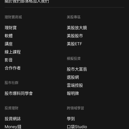
關於我們
部落格
加入我們
理財寶商城
美股專區
理財寶
美股放大鏡
軟體
美股股市
講座
美股ETF
線上課程
模擬投資
影音
合作作者
股市大富翁
選股網
股市社群
雲端控股
股市爆料同學會
報明牌
投資理財
跨領域學習
投資網誌
學到
Money錢
口袋Studio