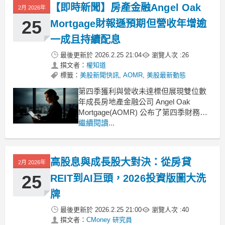
【即時新聞】房產金融Angel Oak
2月 2026年
營收皆未達市場預期根據 Angel
25
Mortgage財報遜預期但營收年增逾
一成且持續配息
最後更新於
2026.2.25 21:04
瀏覽人次 :
26
撰文者：
權知道
標籤：
美股新聞快訊
,
AOMR
,
美股最新動態
第四季獲利與營收未達標但展現雙位數
年成長房地產金融公司 Angel Oak
Mortgage(AOMR) 公布了第四季財務報
告，數據顯示其營運表現呈現好壞參半
繼續閱讀...
的局面。公司第四季非通用會計準則
（Non-GAAP）每股盈餘（EPS）為
0.29 美元，略低於市場預期 0.02 美元。
高股息與成長股大對決：從房貸
2月 2026年
在營收方面，單季營收
25
REIT到AI巨頭，2026投資版圖大洗
牌
最後更新於
2026.2.25 21:00
瀏覽人次 :
40
撰文者：
CMoney 研究員