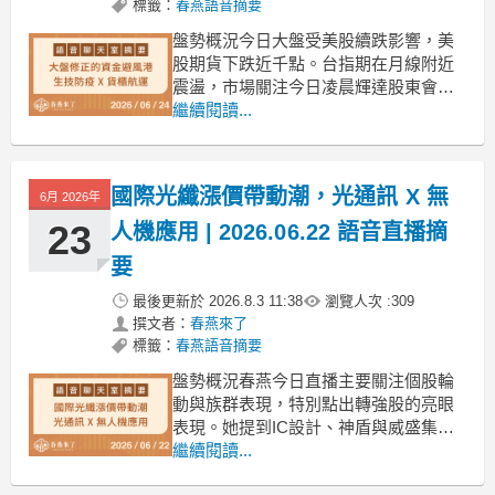
標籤：
春燕語音摘要
盤勢概況今日大盤受美股續跌影響，美
股期貨下跌近千點。台指期在月線附近
震盪，市場關注今日凌晨輝達股東會及
美光財報，預期將影響AI資金流向。春
繼續閱讀...
燕提到美光財報超預期，可能帶動反
彈。儘管大盤下跌，春燕指出許多先前
底部佈局的個股表現強勁，甚至有多檔
國際光纖漲價帶動潮，光通訊 X 無
6月 2026年
漲停板。⚠ 本集精華整理｜僅供參考，
不構成投資建議⚠
23
人機應用 | 2026.06.22 語音直播摘
要
最後更新於
2026.8.3 11:38
瀏覽人次 :
309
撰文者：
春燕來了
標籤：
春燕語音摘要
盤勢概況春燕今日直播主要關注個股輪
動與族群表現，特別點出轉強股的亮眼
表現。她提到IC設計、神盾與威盛集團
等個股在經歷一波回檔後，今日已見回
繼續閱讀...
升並站穩支撐。春燕強調，她不看指