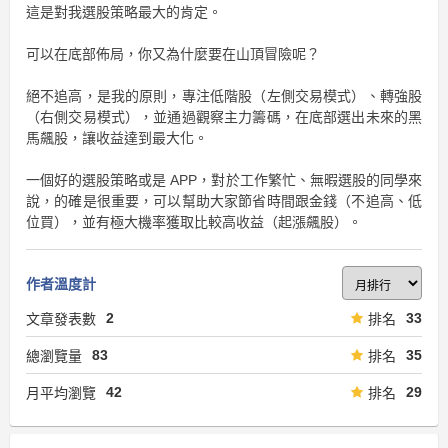
這是對我選股策略最大的肯定。
可以在底部佈局，你又為什麼要在山頂冒險呢？
絕不追高，是我的原則，專注低階股（左側交易模式）、轉強股
（右側交易模式），並通過觀察主力籌碼，在底部選出未來的黑
馬飆股，讓收益達到最大化。
一個好的選股策略或是 APP，對於工作繁忙、無暇選股的同學來
說，的確是很重要，可以幫助大家節省時間跟金錢（不追高、低
位買），並有極大機率獲取比較高收益（起漲飆股）。
作者溫度計
2
33
文章發表數
排名
83
35
總瀏覽量
排名
42
29
月平均瀏覽
排名