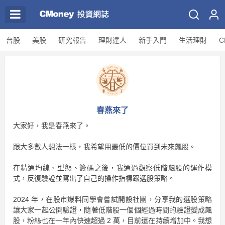
台股
美股
研究報告
理財達人
新手入門
生活理財
C
春燕來了
大家好，我是春燕來了。
跟大多數人想法一樣，我希望用最低的價位買到未來飆股。
在精通均線、型態、籌碼之後，我通過觀察低階飆股的運作模
式，反復驗證並寫出了自己的操作指標跟選股策略。
2024 年，在股市爆料同學會嘗試開設社團，分享我的選股策略
讓大家一起公開驗證，隨著低階股一個個經過時間的驗證變成飆
股，粉絲也在一年內快速超過 2 萬，目前還在持續增加中。我想