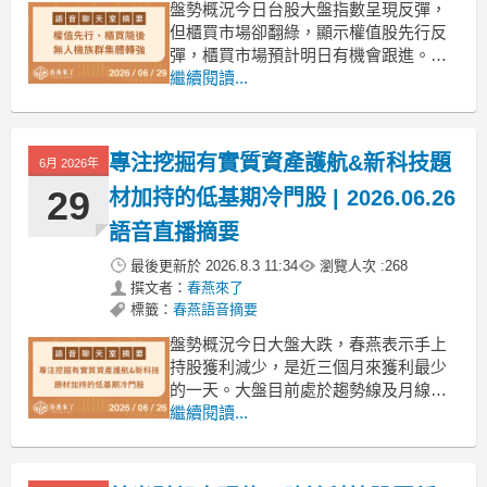
盤勢概況今日台股大盤指數呈現反彈，
但櫃買市場卻翻綠，顯示權值股先行反
彈，櫃買市場預計明日有機會跟進。春
燕提到韓國記憶體擴產的消息，認為半
繼續閱讀...
導體設備股及上游材料股可能因此受
惠。此外，馬斯克的SpaceX 低軌衛星也
出現反彈，許多相關個股已跌至不錯的
專注挖掘有實質資產護航&新科技題
6月 2026年
位階。春燕指出，由於櫃買市場今日翻
綠，因此今日選股數量不
29
材加持的低基期冷門股 | 2026.06.26
語音直播摘要
最後更新於
2026.8.3 11:34
瀏覽人次 :
268
撰文者：
春燕來了
標籤：
春燕語音摘要
盤勢概況今日大盤大跌，春燕表示手上
持股獲利減少，是近三個月來獲利最少
的一天。大盤目前處於趨勢線及月線附
近，若未能立即拉起，則需觀察季線支
繼續閱讀...
撐。櫃買指數今日已非常接近季線（季
線402點，今日跌至415點，僅差十餘
點），春燕預期下週有機會反彈，因許