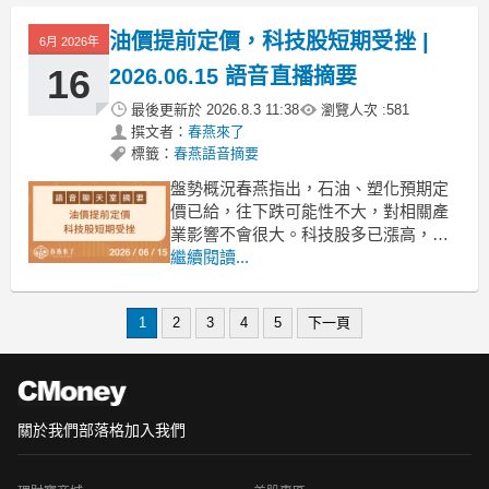
數，而是專注於個股的機會。⚠ 本集精
華整理｜僅供參考，不構成投資建議⚠
油價提前定價，科技股短期受挫 |
6月 2026年
16
2026.06.15 語音直播摘要
最後更新於
2026.8.3 11:38
瀏覽人次 :
581
撰文者：
春燕來了
標籤：
春燕語音摘要
盤勢概況春燕指出，石油、塑化預期定
價已給，往下跌可能性不大，對相關產
業影響不會很大。科技股多已漲高，回
檔至支撐時，春燕的APP不會顯示，建
繼續閱讀...
議學習支撐壓力課程。春燕提醒，雖然
市場有反彈，但之前漲高的個股仍需謹
1
2
3
4
5
下一頁
慎，建議從底部操作以降低風險。市場
自三月起調整至四、五月，春燕認為今
年是多頭市場，賺錢較快。⚠
關於我們
部落格
加入我們