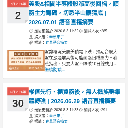
美股&相關半導體股漲高後回檔，順
7月 2026年
不會有太大波動。⚠ 本集精華整理｜僅
供參考，不構成投資建議⚠
2
隨主力籌碼，切忌半山腰猜底 |
2026.07.01 語音直播摘要
最後更新於
2026.8.3 11:32
瀏覽人次 :
285
撰文者：
春燕來了
標籤：
春燕語音摘要
盤勢概況美股美積電下跌，預期台股大
盤在漲過前高後可能面臨回檔壓力。春
燕指出，只要大盤不跌破10日線或月
線，整體多方格局應無虞，但短期內可
繼續閱讀...
能會有修正。春燕也提到，當紙類股浮
現時，大盤常伴隨回檔，暗示對市場修
正的擔憂，並提醒投資人需注意大盤修
權值先行、櫃買隨後，無人機族群集
6月 2026年
正風險。⚠ 本集精華整理｜僅供參考，
不構成投資建議⚠
30
體轉強 | 2026.06.29 語音直播摘要
最後更新於
2026.8.3 11:33
瀏覽人次 :
291
撰文者：
春燕來了
標籤：
春燕語音摘要