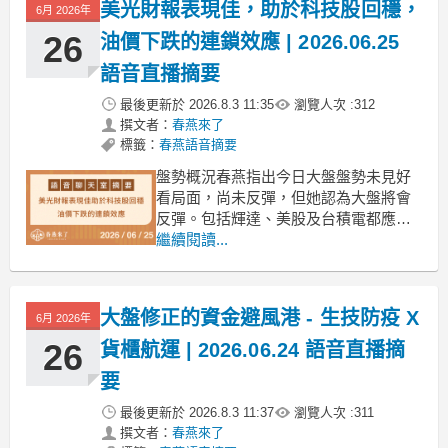
美光財報表現佳，助於科技股回穩，
6月 2026年
多股票已跌至支撐區。春燕認為底部可
能即將到來，並指出今日漲
26
油價下跌的連鎖效應 | 2026.06.25
語音直播摘要
最後更新於
2026.8.3 11:35
瀏覽人次 :
312
撰文者：
春燕來了
標籤：
春燕語音摘要
盤勢概況春燕指出今日大盤盤勢未見好
看局面，尚未反彈，但她認為大盤將會
反彈。包括輝達、美股及台積電都應會
反彈，大盤跌到月線附近應有支撐。油
繼續閱讀...
價持續下跌，但下跌空間不大，反而對
航空、輪船航運及塑化產業有利。AI相
關財報表現不錯，特別是美光。春燕提
大盤修正的資金避風港 - 生技防疫 X
6月 2026年
醒，大盤反彈不代表可追高，風險仍
大，應尋找底部個股。今日櫃買
26
貨櫃航運 | 2026.06.24 語音直播摘
要
最後更新於
2026.8.3 11:37
瀏覽人次 :
311
撰文者：
春燕來了