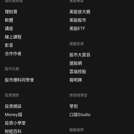
理財寶商城
美股專區
理財寶
美股放大鏡
軟體
美股股市
講座
美股ETF
線上課程
模擬投資
影音
合作作者
股市大富翁
選股網
股市社群
雲端控股
股市爆料同學會
報明牌
投資理財
跨領域學習
投資網誌
學到
Money錢
口袋Studio
投資小學堂
聯絡我們
財經百科