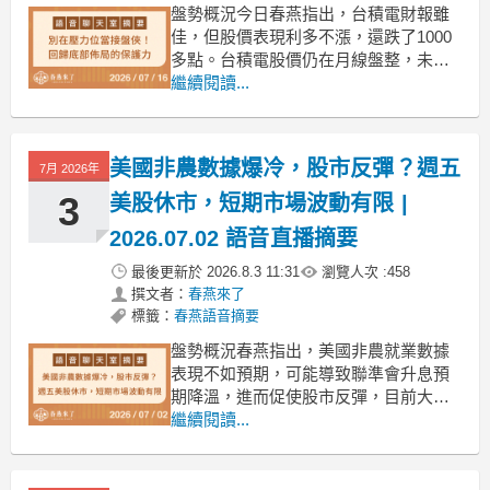
盤勢概況今日春燕指出，台積電財報雖
佳，但股價表現利多不漲，還跌了1000
多點。台積電股價仍在月線盤整，未見
回檔修正，春燕對此擔憂台股可能累積
繼續閱讀...
風險。台指期已接近季線，春燕提醒需
做好可能跌至四萬一千點的準備。春燕
認為，AI 族群短期雖有回檔壓力，但長
美國非農數據爆冷，股市反彈？週五
7月 2026年
期趨勢仍為多頭。春燕強調，主力完全
控盤，短期漲跌難以預
3
美股休市，短期市場波動有限 |
2026.07.02 語音直播摘要
最後更新於
2026.8.3 11:31
瀏覽人次 :
458
撰文者：
春燕來了
標籤：
春燕語音摘要
盤勢概況春燕指出，美國非農就業數據
表現不如預期，可能導致聯準會升息預
期降溫，進而促使股市反彈，目前大盤
正處於反彈之中。春燕表示，她個人持
繼續閱讀...
股及許多同學的成果都呈現上漲，顯示
市場表現不錯。此外，由於美國將在週
五（國慶日）休市，預計明日台股可能