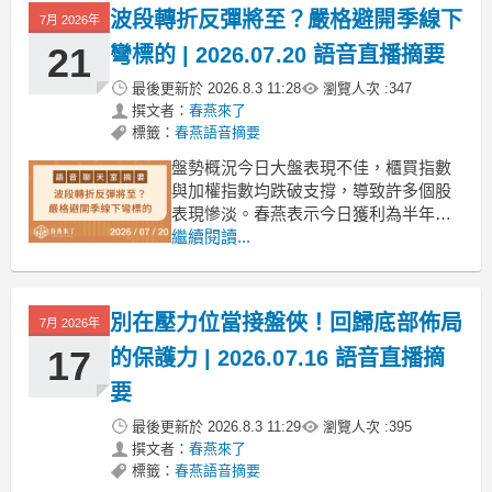
波段轉折反彈將至？嚴格避開季線下
7月 2026年
21
彎標的 | 2026.07.20 語音直播摘要
最後更新於
2026.8.3 11:28
瀏覽人次 :
347
撰文者：
春燕來了
標籤：
春燕語音摘要
盤勢概況今日大盤表現不佳，櫃買指數
與加權指數均跌破支撐，導致許多個股
表現慘淡。春燕表示今日獲利為半年來
最少。然而，春燕預期美股今晚將反
繼續閱讀...
彈，台指期夜盤也已開始反彈，預示波
段轉折的機會。春燕提醒投資者，對於
季線下彎的漲高股應避免長期持有，即
別在壓力位當接盤俠！回歸底部佈局
7月 2026年
使反彈也應視為短線操作，並在碰到季
線壓力時出場。春燕建議將資金轉
17
的保護力 | 2026.07.16 語音直播摘
要
最後更新於
2026.8.3 11:29
瀏覽人次 :
395
撰文者：
春燕來了
標籤：
春燕語音摘要