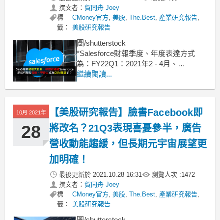
撰文者：
賀同舟 Joey
標
CMoney官方
,
美股
,
The.Best
,
產業研究報告
,
籤：
美股研究報告
圖/shutterstock
*Salesforce財報季度、年度表達方式
為：FY22Q1：2021年2 - 4月、
FY22Q2：2021年5 - 7月、FY22Q3：
繼續閱讀...
2021年8 - 10月、FY22Q4：2021年11 -
2022年1月
Salesforce FY22Q2表現及展望
【美股研究報告】臉書Facebook即
10月 2021年
28
將改名？21Q3表現喜憂參半，廣告
營收動能趨緩，但長期元宇宙展望更
加明確！
最後更新於
2021.10.28 16:31
瀏覽人次 :
1472
撰文者：
賀同舟 Joey
標
CMoney官方
,
美股
,
The.Best
,
產業研究報告
,
籤：
美股研究報告
圖/shutterstock