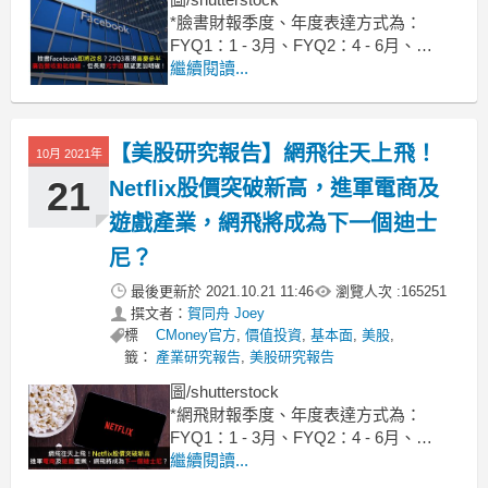
*臉書財報季度、年度表達方式為：
FYQ1：1 - 3月、FYQ2：4 - 6月、
FYQ3：7 - 9月、FYQ4：10 - 12月，內
繼續閱讀...
文省略FY
*本篇報告為21Q3季度更新，完整
Facebook研究報告詳見 : 【美股研究報
【美股研究報告】網飛往天上飛！
10月 2021年
告】臉書Facebook營收再創
21
Netflix股價突破新高，進軍電商及
遊戲產業，網飛將成為下一個迪士
尼？
最後更新於
2021.10.21 11:46
瀏覽人次 :
165251
撰文者：
賀同舟 Joey
標
CMoney官方
,
價值投資
,
基本面
,
美股
,
籤：
產業研究報告
,
美股研究報告
圖/shutterstock
*網飛財報季度、年度表達方式為：
FYQ1：1 - 3月、FYQ2：4 - 6月、
FYQ3：7 - 9月、FYQ4：10 - 12月，內
繼續閱讀...
文省略FY