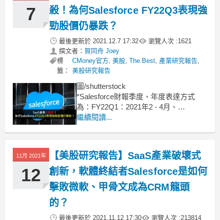
7
殺！為何Salesforce FY22Q3表現強
勁股價仍暴跌？
最後更新於
2021.12.7 17:32
瀏覽人次 :
1621
撰文者：
賀同舟 Joey
標
CMoney官方
,
美股
,
The.Best
,
產業研究報告
,
籤：
美股研究報告
圖/shutterstock
*Salesforce財報季度、年度表達方式
為：FY22Q1：2021年2 - 4月、
FY22Q2：2021年5 - 7月、FY22Q3：
繼續閱讀...
2021年8 - 10月、FY22Q4：2021年11 -
2022年1月
*本篇報告為FY22Q3季度更新，完整Sal
【美股研究報告】SaaS產業破壞式
11月 2021年
12
創新，軟體終結者Salesforce是如何
擊敗微軟、甲骨文成為CRM龍頭
的？
最後更新於
2021.11.12 17:30
瀏覽人次 :
213814