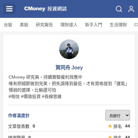
台股
美股
研究報告
理財達人
新手入門
生活理財
C
賀同舟 Joey
CMoney 研究員，持續實驗複利效應中
唯有把細節做到完美，把失誤降到最低，才有資格提到「運氣」
懦弱的選擇，比輸還可怕
#相信 #價值投資 #長線思維
作者溫度計
0
44
文章發表數
排名
0
44
總瀏覽量
排名