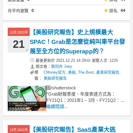
0
44
月平均瀏覽
排名
【美股研究報告】史上規模最大
12月 2021年
21
SPAC！Grab是怎麼從純叫車平台發
展至全方位的Superapp的？
最後更新於
2021.12.21 14:29
瀏覽人次 :
1225
撰文者：
賀同舟 Joey
標
CMoney官方
,
美股
,
The.Best
,
產業研究報告
,
籤：
美股研究報告
圖/shutterstock
*Grab財報季度、年度表達方式為：
FY21Q1：2021年1 – 3月、FY21Q2：
2021年4 – 6月、FY21Q3：2021年7 – 9
繼續閱讀...
月、FY21Q4：2021年10 – 12月，以下
省略FY
Gr
【美股研究報告】SaaS產業大逃
12月 2021年