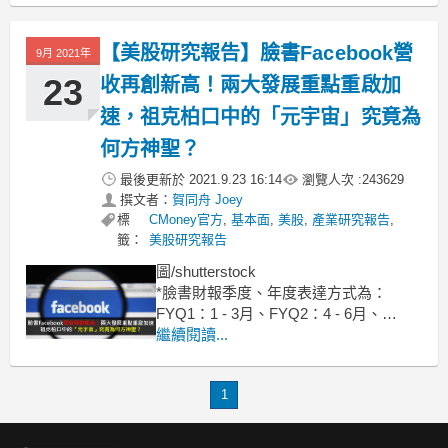
網飛Netflix股價突破新高，21Q3表現優
於預期，建議逢低買進
【美股研究報告】臉書Facebook營
9月 2021年
全球串流媒體產業在疫情期間競爭加
劇，疫
23
收再創新高！兩大發展重點重啟加
速，祖克柏口中的「元宇宙」究竟為
何方神聖？
最後更新於
2021.9.23 16:14
瀏覽人次 :
243629
撰文者：
賀同舟 Joey
標
CMoney官方
,
基本面
,
美股
,
產業研究報告
,
籤：
美股研究報告
圖/shutterstock
*臉書財報季度、年度表達方式為：
FYQ1：1 - 3月、FYQ2：4 - 6月、
FYQ3：7 - 9月、FYQ4：10 - 12月，內
繼續閱讀...
文省略FY
臉書Facebook廣告成長持續創高，且
1
AR/VR產品線長線價值可期，建議買進
臉書21Q2廣告業務佔整體