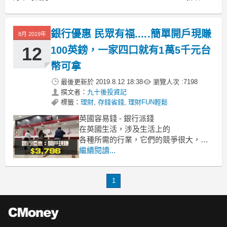
銀行優惠 民眾有福.....簡單開戶現賺
8月 2019年
12
100英鎊，一家四口就有1萬5千元台
幣可拿
最後更新於
2019.8.12 18:38
瀏覽人次 :
7198
撰文者：
九十後投資記
標籤：
理財
,
存錢省錢
,
理財FUN輕鬆
英國容易錢 - 銀行派錢
在英國生活，涉及生活上的
各種所需的行業，它們的競爭很大，
往往出現不少非常好的優惠來吸引客
繼續閱讀...
戶。
今日跟大家開心分享一個，
1
從銀行賺錢的優惠，