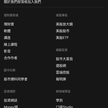
關於我們
部落格
加入我們
理財寶商城
美股專區
理財寶
美股放大鏡
軟體
美股股市
講座
美股ETF
線上課程
模擬投資
影音
合作作者
股市大富翁
選股網
股市社群
雲端控股
股市爆料同學會
報明牌
投資理財
跨領域學習
投資網誌
學到
Money錢
口袋Studio