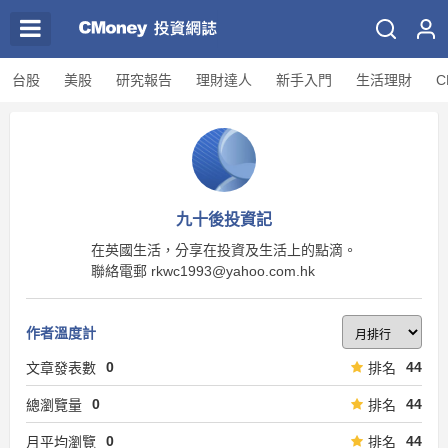
台股
美股
研究報告
理財達人
新手入門
生活理財
C
九十後投資記
在英國生活，分享在投資及生活上的點滴。
聯絡電郵 rkwc1993@yahoo.com.hk
作者溫度計
0
44
文章發表數
排名
0
44
總瀏覽量
排名
0
44
月平均瀏覽
排名