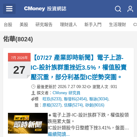
台股
美股
研究報告
理財達人
新手入門
生活理財
C
佑華(8024)
【07/27 產業即時新聞】電子上游-
7月 2026年
27
IC-設計族群重挫近3.5%，權值股賣
壓沉重，部分利基型IC逆勢突圍。
最後更新於
2026.7.27 09:32
瀏覽人次 :
931
撰文者：
CMoney 研究員
標
旺玖(6233)
,
聯發科(2454)
,
聯詠(3034)
,
籤：
原相(3227)
,
信驊(5274)
,
矽創(8016)
🔸電子上游-IC-設計族群下跌，權值股領
跌拖累大盤。
IC設計類股今日整體下挫3.41%，盤面綠
油油。聯發科(2454)大跌近5%，富鼎
繼續閱讀...