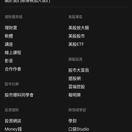
關於我們
部落格
加入我們
理財寶商城
美股專區
理財寶
美股放大鏡
軟體
美股股市
講座
美股ETF
線上課程
模擬投資
影音
合作作者
股市大富翁
選股網
股市社群
雲端控股
股市爆料同學會
報明牌
投資理財
跨領域學習
投資網誌
學到
Money錢
口袋Studio