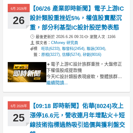
追價的主要背景。前一交易日股價收在
【06/26 產業即時新聞】電子上游IC
6月 2026年
16.6元後，短線多方延續動能
26
設計類股重挫近5%，權值股賣壓沉
重，部分利基型IC設計股逆勢表態
最後更新於
2026.6.26 09:31
瀏覽人次 :
1166
撰文者：
CMoney 研究員
標
旺玖(6233)
,
聯發科(2454)
,
聯詠(3034)
,
籤：
原相(3227)
,
信驊(5274)
,
矽創(8016)
🔸電子上游IC設計族群重挫，大盤修正
下權值股成提款機
今天IC設計類股表現疲軟，整體族群大
跌近4.64%。主要受大盤整體修正氛圍拖
繼續閱讀...
累，加上權值指標如聯發科、聯詠、瑞
昱等一線大廠遭遇沉重賣壓，跌幅都相
當可觀，使得類股跌勢明顯。儘管市場
【09:18 即時新聞】佑華(8024)攻上
6月 2026年
對AI長線需求樂觀，但在高檔盤整與財
報空窗期，資金獲利了結壓
25
漲停16.6元，營收連月年增點火＋短
線技術指標過熱吸引追價與獲利盤交