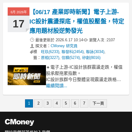
表現強勁，漲幅逾3%，成功穩住類股多
頭信心。同時，多檔中小型IC設計如佑
【06/17 產業即時新聞】電子上游-
6月 2026年
華、雅特力-KY、富鼎等攻上漲停，展現
旺盛人
17
IC設計震盪探底，權值股壓盤，特定
應用題材股逆勢發光
最後更新於
2026.6.17 10:14
瀏覽人次 :
2107
撰文者：
CMoney 研究員
標
旺玖(6233)
,
聯發科(2454)
,
聯詠(3034)
,
籤：
原相(3227)
,
信驊(5274)
,
矽創(8016)
🔸電子上游-IC設計族群震盪走跌，權值
股承壓拖累指數。
IC設計族群今日整體呈現震盪走跌格
局，類股跌幅達2.12%。盤面觀察，聯發
繼續閱讀...
科、矽力*-KY等指標性權值股賣壓沉
重，明顯拖累指數表現，導致整體族群
1
2
3
4
5
6
7
下一頁
氛圍偏弱。不過，即便大盤向下，仍有
部分中小型IC設計股展現逆勢抗跌甚至
強攻漲停的韌性，顯示資