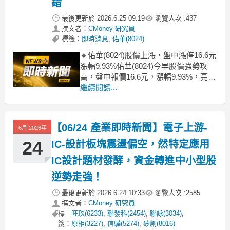
錯
最後更新於
2026.6.25 09:19
瀏覽人次 :
437
撰文者：
CMoney 研究員
標籤：
即時消息
,
佑華(8024)
🔸佑華(8024)股價上漲，盤中漲停16.6元
漲幅9.93%佑華(8024)今早股價強勢攻
高，盤中報價16.6元，漲幅9.93%，亮燈
漲停。此次急拉主因來自近期營收連三
繼續閱讀...
個月維持年增，雖然單月規模不大，但
相較今年初谷底已有明顯回升，帶動市
場對營運谷底回升的想像，同時搭配IC
【06/24 產業即時新聞】電子上游-
6月 2026年
設計與AI相關族群資金迴流
24
IC-設計板塊震盪偏空，然特定應用
IC設計題材發酵，資金轉進中小型股
逆勢走強！
最後更新於
2026.6.24 10:33
瀏覽人次 :
2585
撰文者：
CMoney 研究員
標
旺玖(6233)
,
聯發科(2454)
,
聯詠(3034)
,
籤：
原相(3227)
,
信驊(5274)
,
矽創(8016)