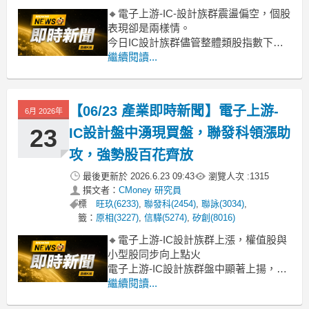
🔸電子上游-IC-設計族群震盪偏空，個股
表現卻是兩樣情。
今日IC設計族群儘管整體類股指數下挫
近4%，但盤面卻呈現強弱分化的格局。
繼續閱讀...
聯發科、瑞昱、矽力*KY等權值股承壓走
低，拖累大盤表現；反觀中小型IC設計
股卻逆勢崛起，通嘉、聯傑、芯鼎、普
【06/23 產業即時新聞】電子上游-
6月 2026年
誠、佑華等紛紛漲停，迅杰、力智、安
國也強勢表態。這股資
23
IC設計盤中湧現買盤，聯發科領漲助
攻，強勢股百花齊放
最後更新於
2026.6.23 09:43
瀏覽人次 :
1315
撰文者：
CMoney 研究員
標
旺玖(6233)
,
聯發科(2454)
,
聯詠(3034)
,
籤：
原相(3227)
,
信驊(5274)
,
矽創(8016)
🔸電子上游-IC設計族群上漲，權值股與
小型股同步向上點火
電子上游-IC設計族群盤中顯著上揚，漲
幅達2.25%，主要是資金回流權值股及特
繼續閱讀...
定題材股所致。市場龍頭聯發科(2454)