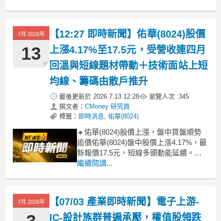
(8291)、雅特力-KY(6679)等重挫逾6%，
權值與高位階成長股面臨沉重獲利了結
壓力。雖有點晶(3220)、合邦(6103)漲
【12:27 即時新聞】佑華(8024)股價
7月 2026年
停，瑞昱(2379)與聯
13
上漲4.17%至17.5元，受營收連四月
回溫與短線題材帶動＋技術面站上短
均線、籌碼由散戶推升
最後更新於
2026.7.13 12:28
瀏覽人次 :
345
撰文者：
CMoney 研究員
標籤：
即時消息
,
佑華(8024)
🔸佑華(8024)股價上漲，盤中買盤順勢
追價佑華(8024)盤中股價上漲4.17%，最
新報價17.5元，短線多頭動能延續。近
期4至6月營收連續成長，6月年增逾七
繼續閱讀...
成，帶出營收回溫與轉型題材，吸引市
場資金由低檔一路佈局。雖然公司過去
幾季仍處虧損狀態，但在營收連續數月
【07/03 產業即時新聞】電子上游-
7月 2026年
走強、加上中小型IC設計股族群輪動氣
IC-設計族群普遍承壓，權值股領跌