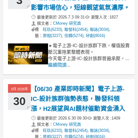
3
影響市場信心，短線觀望氣氛濃厚。
最後更新於
2026.7.3 09:31
瀏覽人次 :
1827
撰文者：
CMoney 研究員
標
旺玖(6233)
,
聯發科(2454)
,
聯詠(3034)
,
籤：
原相(3227)
,
信驊(5274)
,
矽創(8016)
🔸電子上游-IC-設計族群下跌，權值股賣
壓沉重拖累整體表現。
今天電子上游-IC-設計族群普遍承壓，類
股跌幅達到3.18%。觀察盤面，權值股賣
繼續閱讀...
壓是主因，聯發科、矽力*-KY、瑞昱等
大型IC設計指標股跌幅都超過2.5%，顯
著拖累了族群整體表現。市場情緒偏向
【06/30 產業即時新聞】電子上游-
6月 2026年
謹慎，可能是受大盤近期修正以及部分
國際
30
IC-設計族群強勢表態，聯發科領
漲，H2展望與AI題材催動資金湧入
最後更新於
2026.6.30 09:30
瀏覽人次 :
1409
撰文者：
CMoney 研究員
標
旺玖(6233)
,
聯發科(2454)
,
聯詠(3034)
,
籤：
原相(3227)
,
信驊(5274)
,
矽創(8016)