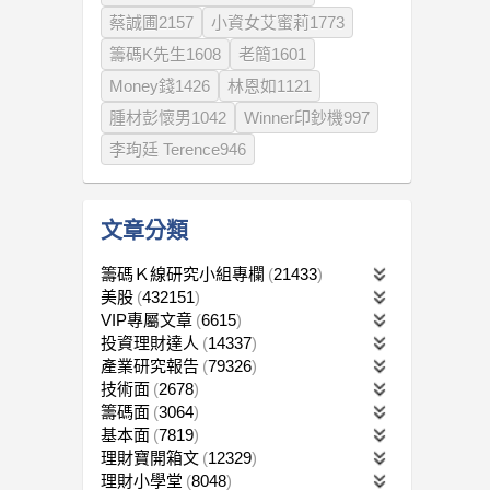
蔡誠圃2157
小資女艾蜜莉1773
籌碼K先生1608
老簡1601
Money錢1426
林恩如1121
腫材彭懷男1042
Winner印鈔機997
李珣廷 Terence946
文章分類
籌碼Ｋ線研究小組專欄
21433
美股
432151
VIP專屬文章
6615
投資理財達人
14337
產業研究報告
79326
技術面
2678
籌碼面
3064
基本面
7819
理財寶開箱文
12329
理財小學堂
8048