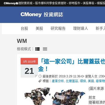
CMoney
理財寶商城
股市爆料同學會
投資理財
即時股市
美股專區
模擬
台股
美股
研究報告
理財達人
新手
WM
檢視模式：
「這一家公司」比爾蓋茲也青
3月 2019年
金！
21
最後更新於
2019.3.29 11:36
瀏覽人次 :
230
標籤：
產業分析
,
比爾蓋茲
,
環保
,
美國
,
廢棄物
(圖片來源：sh
前言
隨著經濟