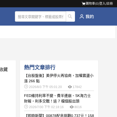
購物車(
0
)
登入/註冊
熱門文章排行
收藏
【台股盤後】美伊停火再協商，加權震盪小
漲 266 點
2026/8/3 下午 05:01:20
17842
FED維持利率不變、費半連崩、SK海力士
財報，利多交戰！這 7 檔個股出頭
2026/7/30 下午 02:18:16
8016
【即時新聞】00878配息挑戰0.737元！158