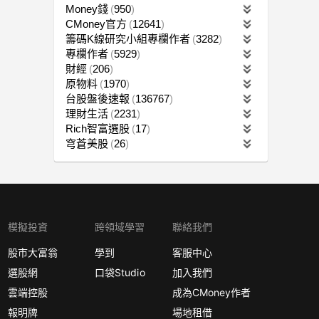
Money錢
950
CMoney官方
12641
籌碼K線研究小組專欄作者
3282
專欄作者
5929
財經
206
原物料
1970
台股盤後速報
136767
理財生活
2231
Rich智富選股
17
穹蒼美股
26
模擬投資
跨領域學習
聯絡我們
股市大富翁
學到
客服中心
選股網
口袋Studio
加入我們
雲端控股
成為CMoney作者
報明牌
場地租借