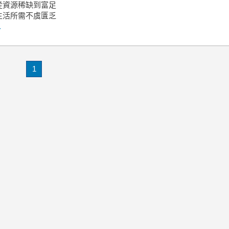
從資源稀缺到富足
生活所需不虞匱乏
.
1