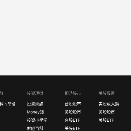
群
投資理財
即時股市
美股專區
料同學會
投資網誌
台股股市
美股放大鏡
Money錢
美股股市
美股股市
投資小學堂
台股ETF
美股ETF
財經百科
美股ETF