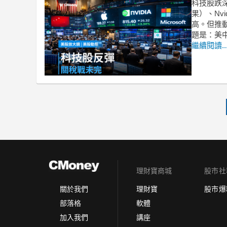
科技股跌
果）、Nv
高。但推
題是：美
繼續閱讀..
理財寶商城
股市社
理財寶
股市爆
關於我們
軟體
部落格
講座
加入我們