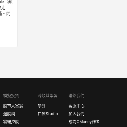
le（蘋
數走
補。問
模擬投資
跨領域學習
聯絡我們
股市大富翁
學到
客服中心
選股網
口袋Studio
加入我們
雲端控股
成為CMoney作者