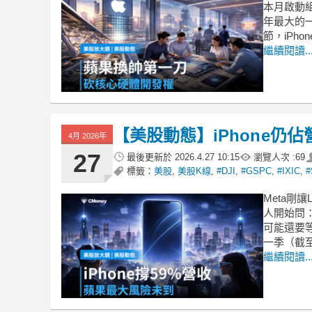
本月啟動
年最大的
節，iPh
繼續閱讀..
【美股動態】iPhone仍
4月 2026年
27
最後更新於
2026.4.27 10:15
瀏覽人次 :
69
標籤：
美股
,
美股K線
,
#DJI
,
#GSPC
,
#IXIC
,
#
Meta剛
人開始問：
可能還要等
一季（截至
繼續閱讀..