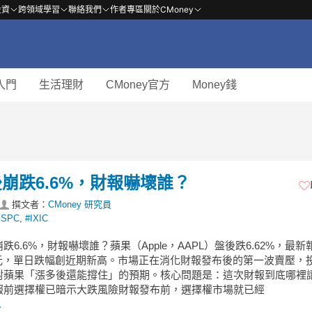
投資
跨領域學習
聯絡我們
作者專區
關於CMoney
入門
生活理財
CMoney官方
Money錢
崩跌6.6%，財報嚇壞誰？
撰文者：
CMoney 研究員
GSPC
,
#IXIC
跌6.6%，財報嚇壞誰？蘋果（Apple，AAPL）盤後跌6.62%，最新
6美元，單日跌幅創近期新高。市場正在消化財報發布後的第一波賣壓，
對蘋果「漲多後還能撐住」的預期。核心問題是：這次財報到底哪裡
報前選擇權已暗示大跌風險財報發布前，選擇權市場就已經
.