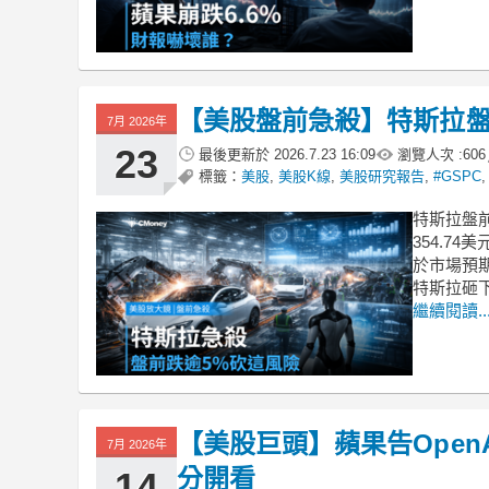
【美股盤前急殺】特斯拉盤
7月 2026年
23
最後更新於
2026.7.23 16:09
瀏覽人次 :
606
標籤：
美股
,
美股K線
,
美股研究報告
,
#GSPC
特斯拉盤前
354.7
於市場預
特斯拉砸
繼續閱讀..
【美股巨頭】蘋果告Ope
7月 2026年
分開看
14