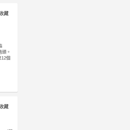
收藏
指
過頭。
來12個
收藏