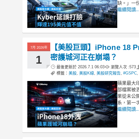
缺。」一份
繼續閱讀..
【美股巨頭】iPhone 1
7月 2026年
密護城河正在崩塌？
1
最後更新於
2026.7.1 06:03
瀏覽人次 :
573
標籤：
美股
,
美股K線
,
美股研究報告
,
#GSPC
蘋果最大印
部檔案被丟
果從未公
系，第一
繼續閱讀..