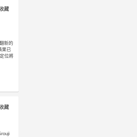
收藏
翻新的
次蘋果已
的定位將
收藏
uji