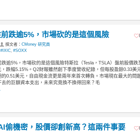
前跌逾5%，市場砍的是這個風險
撰文者：
CMoney 研究員
,
#IXIC
,
#SOXX
跌逾5%，市場砍的是這個風險特斯拉（Tesla，TSLA）盤前股價跌
4美元，跌幅5.15%。Q2財報雖然創下季度營收紀錄，但每股盈餘0.33美
期的0.51美元，自由現金流更是兩年來首次轉負。市場現在最大的問
下去的巨額資本支出，未來究竟換不換得回來？毛
.
nAI偷機密，股價卻創新高？這兩件事要