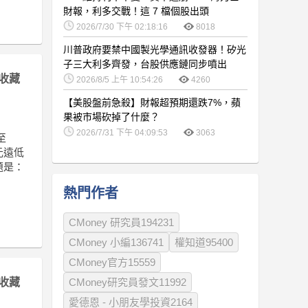
財報，利多交戰！這 7 檔個股出頭
2026/7/30 下午 02:18:16
8018
川普政府要禁中國製光學通訊收發器！矽光
子三大利多齊發，台股供應鏈同步噴出
收藏
2026/8/5 上午 10:54:26
4260
【美股盤前急殺】財報超預期還跌7%，蘋
果被市場砍掉了什麼？
2026/7/31 下午 04:09:53
3063
至
元遠低
題是：
熱門作者
CMoney 研究員194231
CMoney 小編136741
權知道95400
CMoney官方15559
收藏
CMoney研究員發文11992
愛德恩 - 小朋友學投資2164