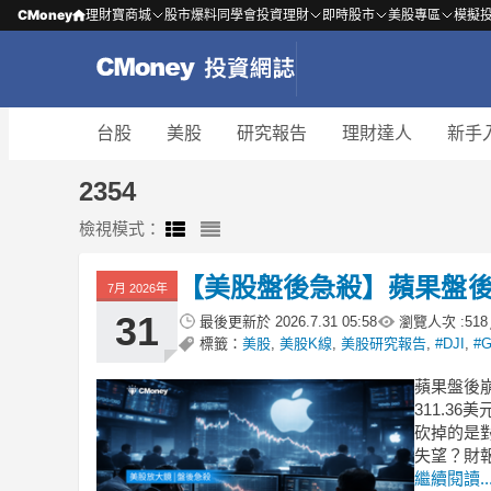
CMoney
理財寶商城
股市爆料同學會
投資理財
即時股市
美股專區
模擬
台股
美股
研究報告
理財達人
新手
2354
檢視模式：
【美股盤後急殺】蘋果盤後
7月 2026年
31
最後更新於
2026.7.31 05:58
瀏覽人次 :
518
標籤：
美股
,
美股K線
,
美股研究報告
,
#DJI
,
#
蘋果盤後崩
311.3
砍掉的是
失望？財
繼續閱讀..