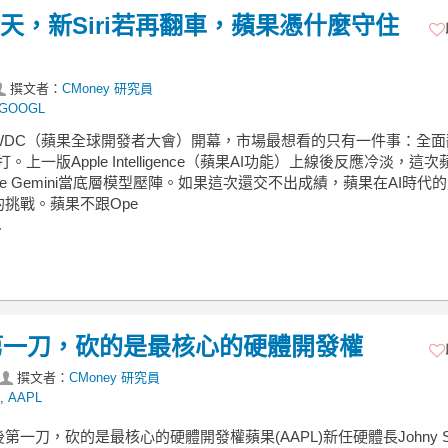
天，新Siri若再翻車，蘋果憑什麼守住
撰文者：
CMoney 研究員
GOOGL
WWDC（蘋果全球開發者大會）開幕，市場最想看的只有一件事：全面
能打。上一版Apple Intelligence（蘋果AI功能）上線後反應冷淡，這
gle Gemini當底層模型壓陣。如果這次還交不出成績，蘋果在AI時代
挑戰。蘋果不跟Ope
.
第一刀，砍的是最核心的硬體開發權
撰文者：
CMoney 研究員
,
AAPL
第一刀，砍的是最核心的硬體開發權蘋果(AAPL)新任硬體長Johny Sro