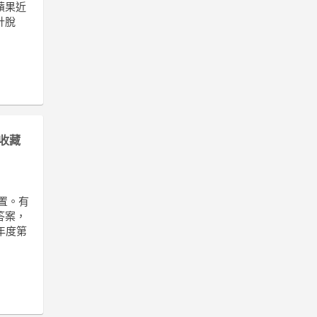
蘋果近
計脫
收藏
裝置。有
答案，
年度第