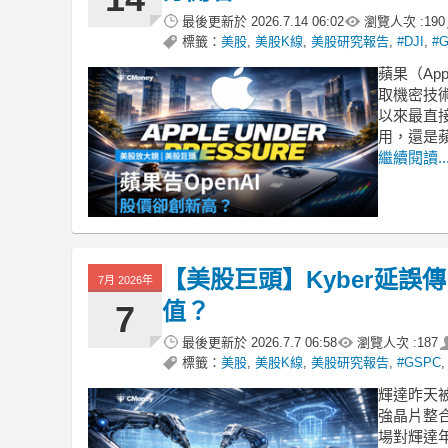
最後更新於
2026.7.14 06:02
瀏覽人次 :
190
標籤：
美股
,
美股K線
,
美股研究報告
,
#DJI
,
#
蘋果（Ap
取機密技術
以來最直
用，還是蘋
繼續閱讀..
【美股巨頭】Kyber延誤
7月 2026年
值？
7
最後更新於
2026.7.7 06:58
瀏覽人次 :
187
標籤：
美股
,
美股K線
,
美股研究報告
,
#GSPC
輝達昨天被
強晶片整合
場對輝達