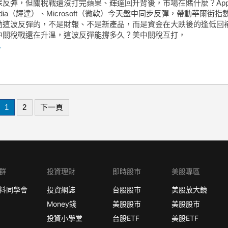
深反彈，但關稅戰還沒打完蘋果、輝達回升背後，市場在賭什麼？App
idia（輝達）、Microsoft（微軟）今天盤中同步反彈，帶動華爾街指
動這波反彈的，不是財報、不是新產品，而是資金在大跌後的逢低回
中關稅戰還在升溫，這波反彈能撐多久？美中關稅互打，
.
1
2
下一頁
群
投資理財
即時股市
美股專區
料同學會
投資網誌
台股股市
美股放大鏡
Money錢
美股股市
美股股市
投資小學堂
台股ETF
美股ETF