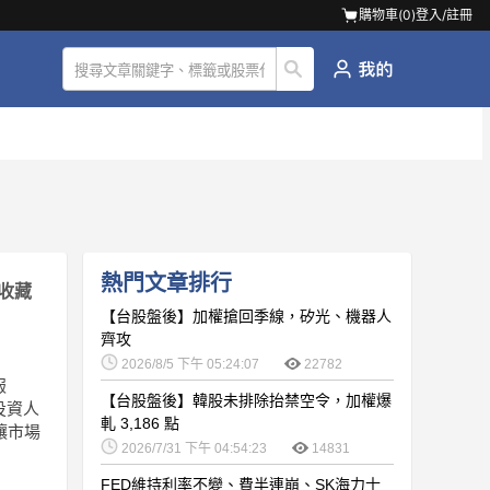
購物車(
0
)
登入/註冊
熱門文章排行
收藏
【台股盤後】加權搶回季線，矽光、機器人
齊攻
2026/8/5 下午 05:24:07
22782
報
【台股盤後】韓股未排除抬禁空令，加權爆
投資人
軋 3,186 點
讓市場
2026/7/31 下午 04:54:23
14831
FED維持利率不變、費半連崩、SK海力士