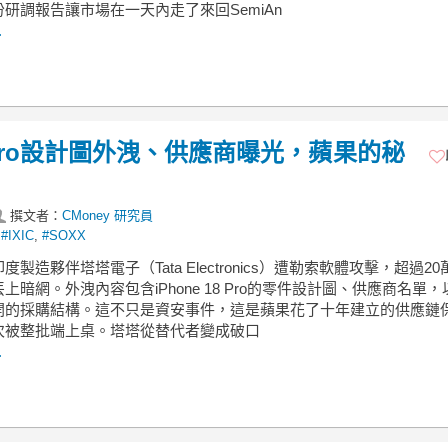
研調報告讓市場在一天內走了來回SemiAn
.
8 Pro設計圖外洩、供應商曝光，蘋果的秘
撰文者：
CMoney 研究員
,
#IXIC
,
#SOXX
度製造夥伴塔塔電子（Tata Electronics）遭勒索軟體攻擊，超過2
上暗網。外洩內容包含iPhone 18 Pro的零件設計圖、供應商名單
開的採購結構。這不只是資安事件，這是蘋果花了十年建立的供應鏈
次被整批端上桌。塔塔從替代者變成破口
.