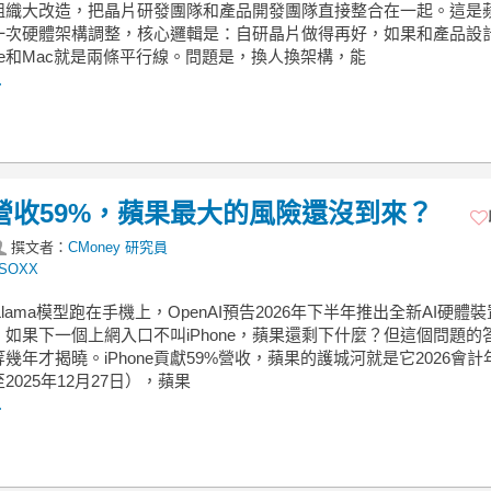
組織大改造，把晶片研發團隊和產品開發團隊直接整合在一起。這是
一次硬體架構調整，核心邏輯是：自研晶片做得再好，如果和產品設
one和Mac就是兩條平行線。問題是，換人換架構，能
.
佔營收59%，蘋果最大的風險還沒到來？
撰文者：
CMoney 研究員
SOXX
讓Llama模型跑在手機上，OpenAI預告2026年下半年推出全新AI硬體
如果下一個上網入口不叫iPhone，蘋果還剩下什麼？但這個問題的
幾年才揭曉。iPhone貢獻59%營收，蘋果的護城河就是它2026會計
2025年12月27日），蘋果
.