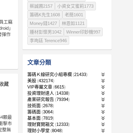
蔡誠圃2157
小資女艾蜜莉1773
籌碼K先生1608
老簡1601
前員工竊
Money錢1427
林恩如1121
oid」
腫材彭懷男1042
Winner印鈔機997
發揮作
李珣廷 Terence946
文章分類
籌碼Ｋ線研究小組專欄
21433
美股
432174
收藏
VIP專屬文章
6615
投資理財達人
14338
產業研究報告
79394
技術面
2678
籌碼面
3064
44顆最
基本面
7819
衝擊市
理財寶開箱文
12333
完整無
理財小學堂
8048