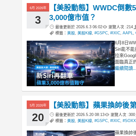
【美股動態】WWDC倒數5
6月 2026年
3,000億市值？
3
最後更新於
2026.6.3 06:02
瀏覽人次 :
214
標籤：
美股
,
美股K線
,
#GSPC
,
#IXIC
,
AAPL
,
6月8日
Siri能不
拉來Goo
面臨真正的
繼續閱讀..
【美股動態】蘋果換帥後
5月 2026年
20
最後更新於
2026.5.20 08:13
瀏覽人次 :
300
標籤：
美股
,
美股K線
,
#GSPC
,
#IXIC
,
#SOXX
蘋果換帥後