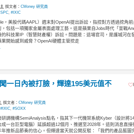
撰文者：
CMoney 研究員
GSPC
,
#IXIC
ple，美股代碼AAPL）週末對OpenAI提出訴訟，指控對方透過挖角
，包括一項獨家金屬表面處理工藝。這是蘋果自Jobs時代「宣戰Andr
接的科技業IP（智慧財產權）訴訟。問題是：這場官司，是護城河在
果開始感到威脅？OpenAI硬體主管挖走
.
傳聞一日內被打臉，輝達195美元值不
撰文者：
CMoney 研究員
,
#IXIC
,
#SOXX
研調機構SemiAnalysis點名，指其下一代機架系統Kyber（設計將1
成一台巨型電腦）延誤超過12個月、推遲至2028年。這則消息直接
年年推新品節奏的信心。但輝達當天就公開反駁：「我們的產品藍圖