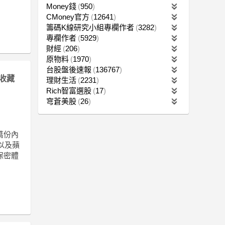
Money錢
950
CMoney官方
12641
籌碼K線研究小組專欄作者
3282
專欄作者
5929
財經
206
原物料
1970
台股盤後速報
136767
收藏
理財生活
2231
Rich智富選股
17
穹蒼美股
26
0萬份內
，以及蘋
保密體