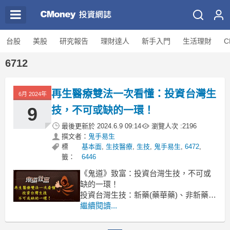
台股
美股
研究報告
理財達人
新手入門
生活理財
C
6712
再生醫療雙法一次看懂：投資台灣生
6月 2024年
9
技，不可或缺的一環！
最後更新於
2024.6.9 09:14
瀏覽人次 :
2196
撰文者：
鬼手易生
標
基本面
,
生技醫療
,
生技
,
鬼手易生
,
6472
,
籤：
6446
《鬼道》致富：投資台灣生技，不可或
缺的一環！
投資台灣生技：新藥(藥華藥)、非新藥
(保瑞、美時、漢達、智擎)、再生醫療
繼續閱讀...
(長聖)、CDMO(保瑞)、原料藥(旭富)、
醫材(晉弘)、通路(大樹、大學光)、保健