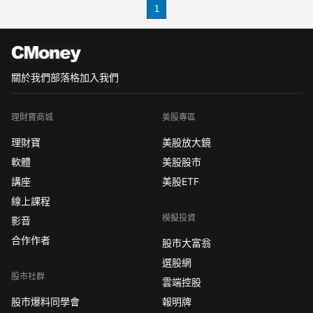
1
(晨暉)……
其中，不可或缺的一環，就是剛通過立
法院三讀的
關於我們
部落格
加入我們
理財寶商城
美股專區
理財寶
美股放大鏡
軟體
美股股市
講座
美股ETF
線上課程
模擬投資
影音
合作作者
股市大富翁
選股網
股市社群
雲端控股
股市爆料同學會
報明牌