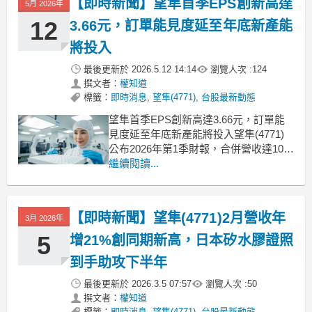
【即時新聞】望隼首季EPS創新高達
5月 2026年
期利多消息發酵，激勵股價向上表態，
成為盤面焦
12
3.66元，訂單能見度延至年底新產能
將投入
最後更新於
2026.5.12 14:14
瀏覽人次 :
124
撰文者：
權知道
標籤：
即時消息
,
望隼(4771)
,
台股最新動態
望隼首季EPS創新高達3.66元，訂單能
見度延至年底新產能將投入望隼(4771)
公布2026年第1季財報，合併營收達10.3
億元，稅後淨利2.1億元，每股稅後純益
繼續閱讀...
(EPS)3.66元，年增10%，創下單季歷史
新高紀錄。毛利率為41%、營業利益率
29%。公司表示，今年第1季中國訂單回
【即時新聞】望隼(4771)2月營收年
3月 2026年
溫，兩岸工廠稼動率
5
增21%創同期新高，日本矽水膠證照
到手助攻下半年
最後更新於
2026.3.5 07:57
瀏覽人次 :
50
撰文者：
權知道
標籤：
即時消息
,
望隼(4771)
,
台股最新動態