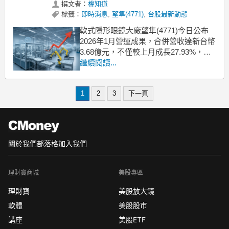
撰文者：
權知道
標籤：
即時消息
,
望隼(4771)
,
台股最新動態
軟式隱形眼鏡大廠望隼(4771)今日公布
2026年1月營運成果，合併營收達新台幣
3.68億元，不僅較上月成長27.93%，更
較去年同期大幅成長43.41%，一舉寫下
繼續閱讀...
單月歷史新高紀錄。這波強勁的成長動
能主要來自於延續去年雙11、雙12檔期
1
2
3
下一頁
的補貨潮效應，加上終端市場對於美瞳
片及功能型鏡片的需求熱度不減，
關於我們
部落格
加入我們
理財寶商城
美股專區
理財寶
美股放大鏡
軟體
美股股市
講座
美股ETF