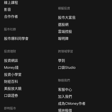
線上課程
模擬投資
影音
合作作者
股市大富翁
選股網
股市社群
雲端控股
股市爆料同學會
報明牌
投資理財
跨領域學習
投資網誌
學到
Money錢
口袋Studio
投資小學堂
聯絡我們
財經百科
美股放大鏡
客服中心
口袋證券
加入我們
成為CMoney作者
即時股市
場地租借