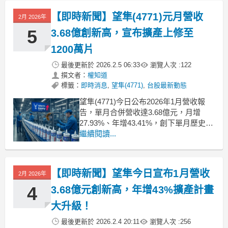
續，以及終端市場對美瞳片及功能型鏡
【即時新聞】望隼(4771)元月營收
2月 2026年
片的強勁需求。儘管適逢農曆春
5
3.68億創新高，宣布擴產上修至
1200萬片
最後更新於
2026.2.5 06:33
瀏覽人次 :
122
撰文者：
權知道
標籤：
即時消息
,
望隼(4771)
,
台股最新動態
望隼(4771)今日公布2026年1月營收報
告，單月合併營收達3.68億元，月增
27.93%、年增43.41%，創下單月歷史新
高紀錄。受惠於雙11、雙12補貨潮延
繼續閱讀...
續，加上美瞳片及功能型鏡片需求強
勁，公司營運表現亮眼。為因應日中客
戶滿載訂單，望隼宣布將原定月產能擴
【即時新聞】望隼今日宣布1月營收
2月 2026年
充計畫由500萬片大幅上修至1,200
4
3.68億元創新高，年增43%擴產計畫
大升級！
最後更新於
2026.2.4 20:11
瀏覽人次 :
256