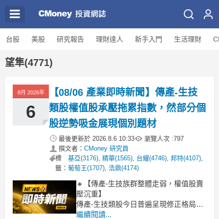
台股
美股
研究報告
理財達人
新手入門
生活理財
C
望隼(4771)
【08/06 產業即時新聞】傳產-生技
8月 2026年
6
類股權值股承壓拖累指數，然部分個
股逆勢吸金展現個別題材
最後更新於
2026.8.6 10:33
瀏覽人次 :
797
撰文者：
CMoney 研究員
標
基亞(3176)
,
精華(1565)
,
台耀(4746)
,
邦特(4107)
,
籤：
葡萄王(1707)
,
浩鼎(4174)
🔸【傳產-生技族群整體走弱，權值股賣
壓沉重】
傳產-生技類股今日普遍呈現修正格局，
整體類股指數下挫2.44%，跌勢相對明
繼續閱讀...