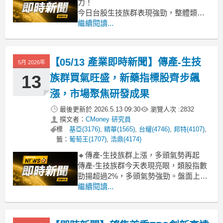
力！
今日台股生技族群表現強勁，整體類股
漲幅高達4.66%，盤中買氣熱絡，多檔個
繼續閱讀...
股亮燈漲停或逼近漲停，包括浩鼎、藥
華藥、禾榮科、泰宗等都呈現噴出走
勢。市場資金似乎嗅到機會，大幅加碼
【05/13 產業即時新聞】傳產-生技
5月 2026年
生技股，這波漲勢相當全面，不僅新藥
股受關注，學名藥、醫材及部分保健食
13
族群買氣旺盛，新藥指標股齊步飆
品廠也跟著走
漲，市場聚焦研發成果
最後更新於
2026.5.13 09:30
瀏覽人次 :
2832
撰文者：
CMoney 研究員
標
基亞(3176)
,
精華(1565)
,
台耀(4746)
,
邦特(4107)
,
籤：
葡萄王(1707)
,
浩鼎(4174)
🔸傳產-生技族群上漲，多頭氣勢再起
傳產-生技族群今天表現亮眼，類股指數
勁揚超過2%，多頭氣勢強勁。盤面上包
括國邑*、藥華藥、北極星藥業-KY等新
繼續閱讀...
藥概念股紛紛攻上漲停或大漲，引領類
股買盤。主要觀察到市場資金對特定新
藥研發題材重燃興趣，搭配個別公司近