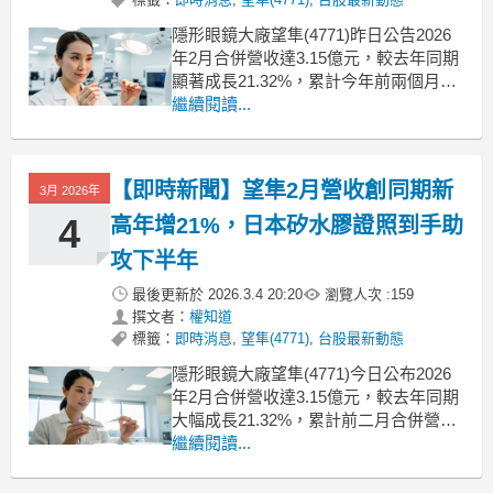
隱形眼鏡大廠望隼(4771)昨日公告2026
年2月合併營收達3.15億元，較去年同期
顯著成長21.32%，累計今年前兩個月營
收更達6.82億元，年增32.31%，創下歷
繼續閱讀...
年同期新高紀錄。受惠於雙11、雙12後
的補貨潮效應延續，加上終端市場對美
瞳片及功能型鏡片需求維持強勁，帶動
【即時新聞】望隼2月營收創同期新
3月 2026年
公司整體營運表現亮眼。目前
4
高年增21%，日本矽水膠證照到手助
攻下半年
最後更新於
2026.3.4 20:20
瀏覽人次 :
159
撰文者：
權知道
標籤：
即時消息
,
望隼(4771)
,
台股最新動態
隱形眼鏡大廠望隼(4771)今日公布2026
年2月合併營收達3.15億元，較去年同期
大幅成長21.32%，累計前二月合併營收
更達6.82億元，年增32.31%，雙雙創下
繼續閱讀...
歷年同期新高紀錄。這波成長主要受惠
於去年雙11、雙12後的補貨潮效應延