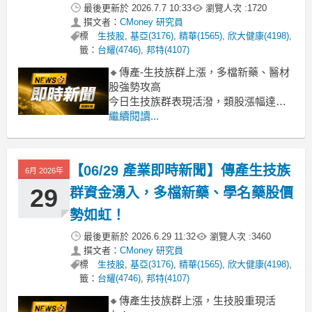
最後更新於
2026.7.7 10:33
瀏覽人次 :
1720
撰文者：
CMoney 研究員
標
生技股
,
基亞(3176)
,
精華(1565)
,
欣大健康(4198)
,
籤：
台耀(4746)
,
邦特(4107)
🔸傳產-生技族群上漲，多檔新藥、醫材
股強勢攻高
今日生技族群表現活潑，類股漲幅達
2.54%，盤面湧現多檔強勢股。其中，康
繼續閱讀...
霈、禾榮科、金穎生技、漢康-KY創、長
聖等個股早盤即鎖漲停或接近漲停，顯
示市場對具備新藥研發進度或特色醫材
【06/29 產業即時新聞】傳產生技族
6月 2026年
題材的個股買盤積極，帶動整體類股人
氣回籠。藥華藥、美時、晶碩等指標
29
群資金湧入，多檔新藥、學名藥股價
勢如虹！
最後更新於
2026.6.29 11:32
瀏覽人次 :
3460
撰文者：
CMoney 研究員
標
生技股
,
基亞(3176)
,
精華(1565)
,
欣大健康(4198)
,
籤：
台耀(4746)
,
邦特(4107)
🔸傳產生技族群上漲，生技股重現活