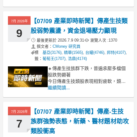
顯。盤中觀察，高價股與權值指標如新
藥股藥華藥 (-5.99%)、神隆 (-4.90%)，
以及醫美通路股馬光-KY (-6.17%) 等多
【07/09 產業即時新聞】傳產生技類
7月 2026年
檔個股面臨較大賣壓，跌幅擴大。這反
映
9
股弱勢震盪，資金退場壓力顯現
最後更新於
2026.7.9 09:31
瀏覽人次 :
1370
撰文者：
CMoney 研究員
標
基亞(3176)
,
精華(1565)
,
台耀(4746)
,
邦特(4107)
,
籤：
葡萄王(1707)
,
浩鼎(4174)
🔸傳產生技族群下跌，普遍承壓多檔個
股跌勢顯著
今日傳產生技類股表現相對疲軟，類股
指數下挫2.17%，整體氛圍偏空。盤面
繼續閱讀...
上，包括漢達、共信-KY、金穎生技、泰
宗及藥華藥等多檔個股跌幅擴大，拖累
類股表現。這波修正主要反映市場資金
【07/07 產業即時新聞】傳產-生技
7月 2026年
的獲利了結壓力，部分先前漲多的個股
面臨出場賣壓，加上近期缺乏強勁的產
7
族群強勢表態，新藥、醫材題材助攻
類股衝高