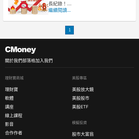
長紀錄！
美股表現
繼續閱讀...
道瓊和標普500主要指數周五驚險收高，
周線雙雙收紅，道瓊連續十個交易日上
漲，成為近6年來最佳。那斯達克則連兩
1
日收低，本周跌約0.6%。
※運用週K判斷趨勢，趨勢向上不看空指
數
台股可參考：國泰美國道瓊(00
關於我們
部落格
加入我們
理財寶商城
美股專區
理財寶
美股放大鏡
軟體
美股股市
講座
美股ETF
線上課程
模擬投資
影音
合作作者
股市大富翁