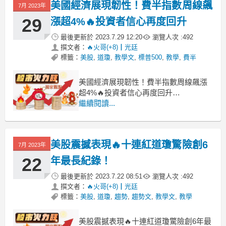
美國經濟展現韌性！費半指數周線飆
3.9%，創2020年底以來最小月增幅，引
7月 2023年
發市場預測聯準會今
29
漲超4%🔥投資者信心再度回升
最後更新於
2023.7.29 12:20
瀏覽人次 :
492
撰文者：
🔥火哥(+8)┃光廷
標籤：
美股
,
道瓊
,
教學文
,
標普500
,
教學
,
費半
美國經濟展現韌性！費半指數周線飆漲
超4%🔥投資者信心再度回升
美股表現收高
繼續閱讀...
1.在多檔AI族群漲多拉回的影響下，科技
股表現搶眼，使得美股主指數週五全數
收高。
​美股震撼表現🔥十連紅道瓊驚險創6
2.費半指數本週累漲4.13%，表現最佳，
7月 2023年
標普週線收紅2.02%，道瓊則累漲
22
年最長紀錄！
0.66%。
最後更新於
2023.7.22 08:51
瀏覽人次 :
492
★道瓊斯工業：
撰文者：
🔥火哥(+8)┃光廷
標籤：
美股
,
道瓊
,
趨勢
,
趨勢文
,
教學文
,
教學
​美股震撼表現🔥十連紅道瓊驚險創6年最