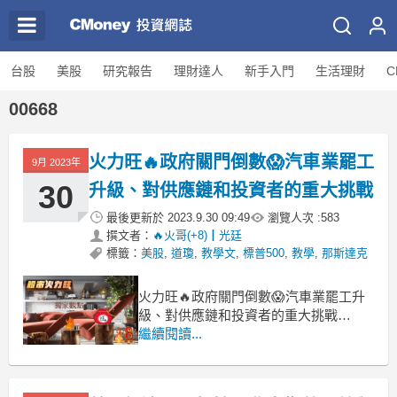
台股
美股
研究報告
理財達人
新手入門
生活理財
C
00668
火力旺🔥政府關門倒數😱汽車業罷工
9月 2023年
30
升級、對供應鏈和投資者的重大挑戰
最後更新於
2023.9.30 09:49
瀏覽人次 :
583
撰文者：
🔥火哥(+8)┃光廷
標籤：
美股
,
道瓊
,
教學文
,
標普500
,
教學
,
那斯達克
火力旺🔥政府關門倒數😱汽車業罷工升
級、對供應鏈和投資者的重大挑戰
1.聯準會首選通膨指標與美債殖利率：
繼續閱讀...
聯準會首選的通膨指標降溫，8月核心個
人消費支出物價指數(PCE)月增
0.1%，，相比7月份增長0.2%，年增