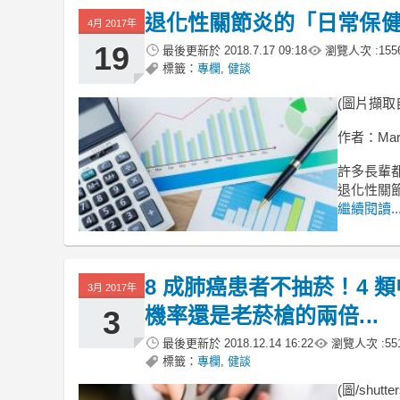
退化性關節炎的「日常保健
4月 2017年
19
最後更新於
2018.7.17 09:18
瀏覽人次 :
155
標籤：
專欄
,
健談
(圖片擷取
作者：Mar
許多長輩
退化性關
繼續閱讀..
8 成肺癌患者不抽菸！4 
3月 2017年
機率還是老菸槍的兩倍...
3
最後更新於
2018.12.14 16:22
瀏覽人次 :
55
標籤：
專欄
,
健談
(圖/shutter