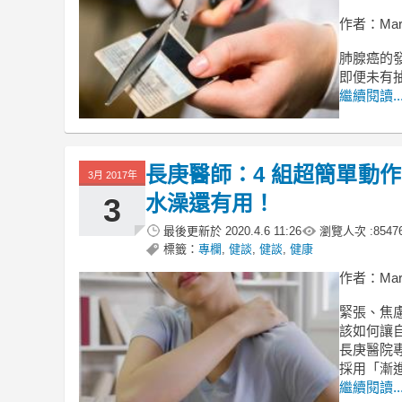
作者：Mar
肺腺癌的
即便未有
繼續閱讀..
長庚醫師：4 組超簡單動作
3月 2017年
水澡還有用！
3
最後更新於
2020.4.6 11:26
瀏覽人次 :
8547
標籤：
專欄
,
健談
,
健談
,
健康
作者：Mar
緊張、焦
該如何讓
長庚醫院
採用「漸
繼續閱讀..