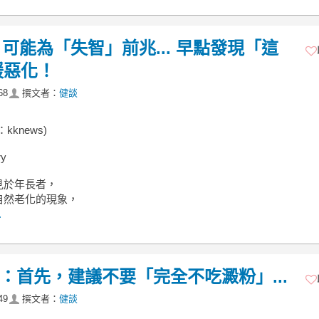
能為「失智」前兆... 早點發現「這
緩惡化！
68
撰文者：
健談
kknews)
y
見於年長者，
自然老化的現象，
.
：首先，建議不要「完全不吃澱粉」...
49
撰文者：
健談