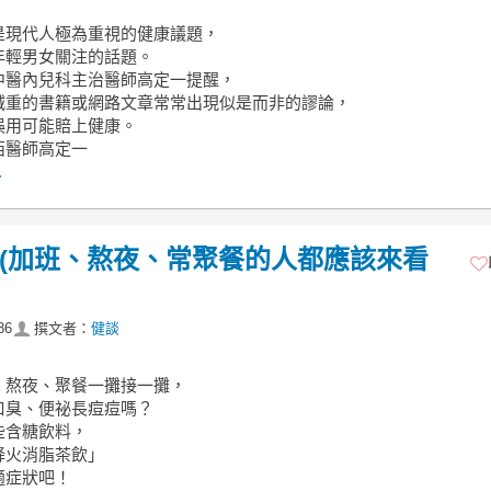
是現代人極為重視的健康議題，
年輕男女關注的話題。
中醫內兒科主治醫師高定一提醒，
減重的書籍或網路文章常常出現似是而非的謬論，
誤用可能賠上健康。
西醫師高定一
.
！(加班、熬夜、常聚餐的人都應該來看
86
撰文者：
健談
、熬夜、聚餐一攤接一攤，
口臭、便祕長痘痘嗎？
些含糖飲料，
降火消脂茶飲」
適症狀吧！