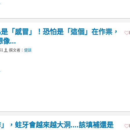
.
為是「感冒」！恐怕是「這個」在作祟，
...
61
撰文者：
健談
.
，蛀牙會越來越大洞....該填補還是