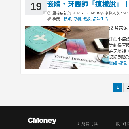
嵌體，牙醫師「這樣說」
19
最後更新於
2018.7.17 09:18
瀏覽人次 :
343
標籤：
新知
,
專欄
,
健談
,
品味生活
(圖片來源
牙齒小痛
等到檢查
蛀牙填補
銀粉到玻
繼續閱讀..
1
2
理財寶商城
股市社