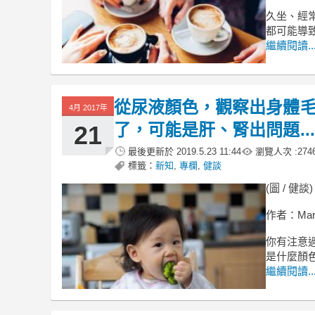
久坐、經
都可能導
繼續閱讀..
從尿液顏色，觀察出身體毛
4月 2017年
了，可能是肝、腎出問題...
21
最後更新於
2019.5.23 11:44
瀏覽人次 :
274
標籤：
新知
,
專欄
,
健談
(圖 / 健談)
作者：Mar
你有注意
是什麼顏
繼續閱讀..