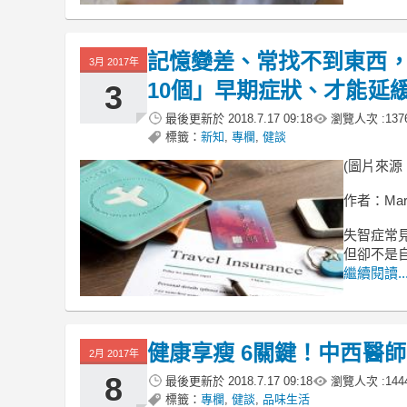
記憶變差、常找不到東西，可
3月 2017年
10個」早期症狀、才能延
3
最後更新於
2018.7.17 09:18
瀏覽人次 :
137
標籤：
新知
,
專欄
,
健談
(圖片來源：
作者：Mar
失智症常
但卻不是
繼續閱讀..
健康享瘦 6關鍵！中西醫師
2月 2017年
8
最後更新於
2018.7.17 09:18
瀏覽人次 :
144
標籤：
專欄
,
健談
,
品味生活