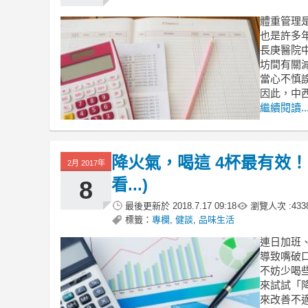
體重管理
也是許多
長庚醫院
坊間有關
當心不慎
因此，中
繼續閱讀..
降火氣，喝這 4杯最有效
2月 2017年
看...)
8
最後更新於
2018.7.17 09:18
瀏覽人次 :
433
標籤：
專欄
,
健談
,
品味生活
連日加班
導致嘴破
不妨少喝
來試試「
來改善不