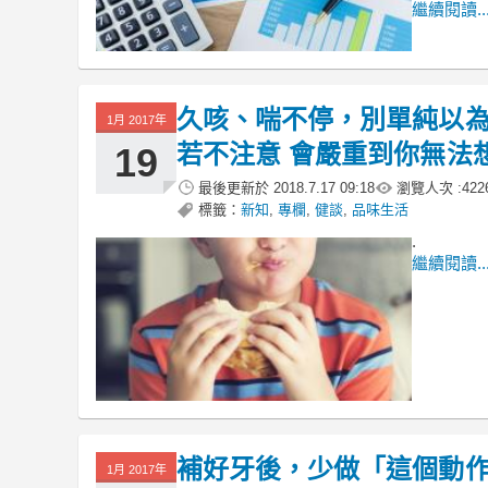
繼續閱讀..
久咳、喘不停，別單純以
1月 2017年
若不注意 會嚴重到你無法想像
19
最後更新於
2018.7.17 09:18
瀏覽人次 :
422
標籤：
新知
,
專欄
,
健談
,
品味生活
.
繼續閱讀..
補好牙後，少做「這個動作」
1月 2017年