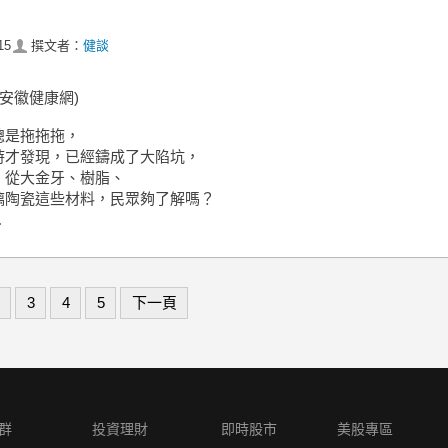
！
15
撰文者：
健談
:安徽健康網)
總是拖拖拖，
時才發現，已經鑄成了大陷坑，
，從大金牙、樹脂、
璃陶瓷這些材料，民眾夠了解嗎？
.
3
4
5
下一頁
群
投資理財
即時股市
美股專區