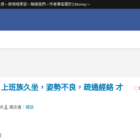
投資
跨領域學習
聯絡我們
作者專區
關於CMoney
上班族久坐，姿勢不良，疏通經絡 才
69
撰文者：
健談
談