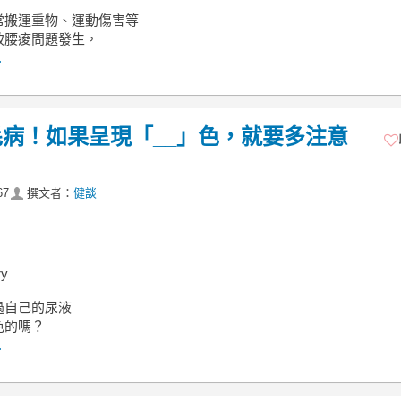
常搬運重物、運動傷害等
致腰痠問題發生，
.
病！如果呈現「__」色，就要多注意
67
撰文者：
健談
y
過自己的尿液
色的嗎？
.