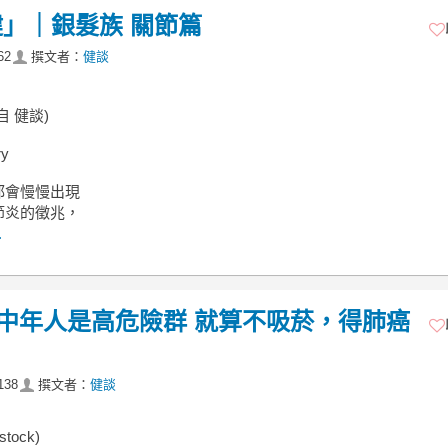
」｜銀髮族 關節篇
62
撰文者：
健談
自 健談)
y
都會慢慢出現
節炎的徵兆，
.
類中年人是高危險群 就算不吸菸，得肺癌
138
撰文者：
健談
stock)