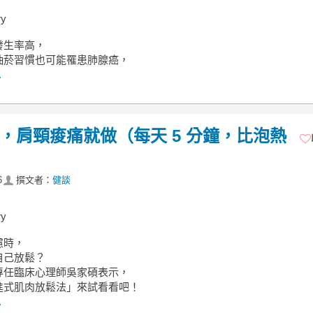
y
發生率高，
抽菸習慣也可能罹患肺腺癌，
.
，肩頸痠痛就做（每天 5 分鐘，比泡熱
6
撰文者：
健談
y
慮時，
自己放鬆？
專任臨床心理師吳家碩表示，
進式肌肉放鬆法」來試看看吧！
.