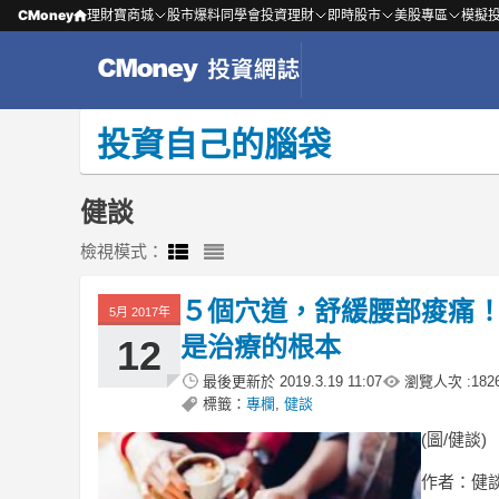
CMoney
理財寶商城
股市爆料同學會
投資理財
即時股市
美股專區
模擬
投資自己的腦袋
健談
檢視模式：
５個穴道，舒緩腰部痠痛！
5月 2017年
是治療的根本
12
最後更新於
2019.3.19 11:07
瀏覽人次 :
182
標籤：
專欄
,
健談
(圖/健談)
作者：健