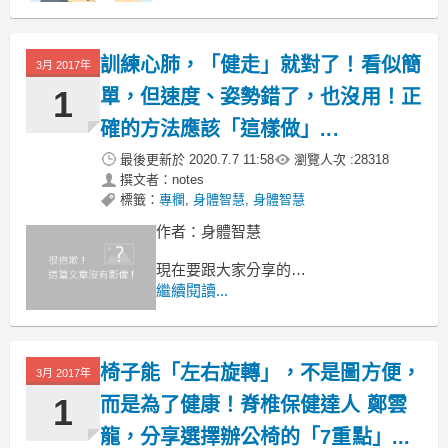
一直困擾著大部分的民眾，
訓練心肺，「健走」就對了！看似簡
3月 2017年
1
單，但速度、姿勢錯了，也沒用！正
確的方法應該「這樣做」...
最後更新於
2020.7.7 11:58
瀏覽人次 :
28318
撰文者：notes
標籤：
專欄
,
身體智慧
,
身體智慧
作者：身體智慧
現在要跟大家分享的，
是用健走的方式來進行
繼續閱讀...
有氧的訓練。
椅子能「左右旋轉」，不是圖方便，
3月 2017年
1
而是為了健康！脊椎保健達人 鄭雲
龍，分享選擇辦公椅的「7重點」...