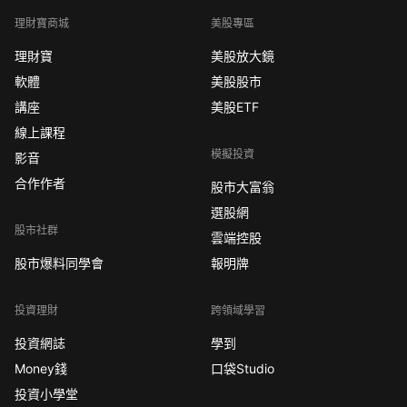
理財寶商城
美股專區
理財寶
美股放大鏡
軟體
美股股市
講座
美股ETF
線上課程
模擬投資
影音
合作作者
股市大富翁
選股網
股市社群
雲端控股
股市爆料同學會
報明牌
投資理財
跨領域學習
投資網誌
學到
Money錢
口袋Studio
投資小學堂