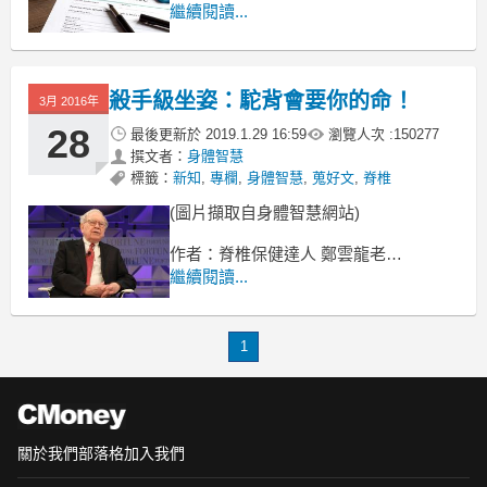
脊椎的周圍就是一個核心，
繼續閱讀...
你一舉手、一投足、一踢腳，
所有的力量皆是來自於你的核心，
殺手級坐姿：駝背會要你的命！
3月 2016年
28
最後更新於
2019.1.29 16:59
瀏覽人次 :
150277
撰文者：
身體智慧
標籤：
新知
,
專欄
,
身體智慧
,
蒐好文
,
脊椎
(圖片擷取自身體智慧網站)
作者：脊椎保健達人 鄭雲龍老師
繼續閱讀...
為大家示範說明什麼是
「你生活中頭號殺手級不良姿勢」
1
關於我們
部落格
加入我們