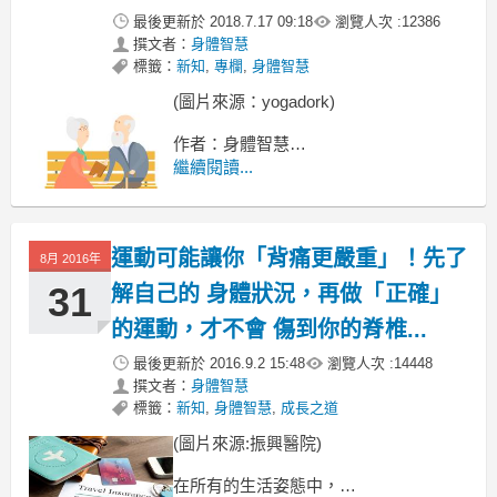
最後更新於
2018.7.17 09:18
瀏覽人次 :
12386
撰文者：
身體智慧
標籤：
新知
,
專欄
,
身體智慧
(圖片來源：yogadork)
作者：身體智慧
繼續閱讀...
一天 24個小時，
如果每天要花超過 8個小時工作，
運動可能讓你「背痛更嚴重」！先了
8月 2016年
31
解自己的 身體狀況，再做「正確」
的運動，才不會 傷到你的脊椎...
最後更新於
2016.9.2 15:48
瀏覽人次 :
14448
撰文者：
身體智慧
標籤：
新知
,
身體智慧
,
成長之道
(圖片來源:振興醫院)
在所有的生活姿態中，