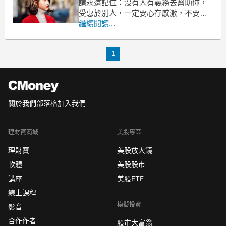
請永遠記住：沒有人有義務去幫助你，
受惠於別人，一定要心存感激，不要把
別人對你的好視為「理所當然」！文中
繼續閱讀...
的小故事，帶你看不知感恩的人的下
場…
1
文 / 水淼
有一次，聽到阿牛抱怨他一位有錢的親
戚沒有同情心、沒有親戚情誼、小氣、
關於我們
部落格
加入我們
不
理財寶商城
美股專區
理財寶
美股放大鏡
軟體
美股股市
講座
美股ETF
線上課程
模擬投資
影音
合作作者
股市大富翁