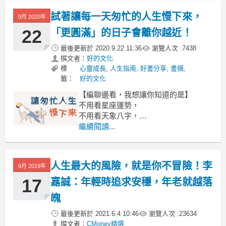
的認知，一個根本不了解自己的人，無
試著讓每一天匆忙的人生慢下來，
9月 2020年
法明白自己想要什麼樣的愛情，也無法
找到那個適合自己的人。
22
「更圓滿」的日子會離你越近！
最後更新於
2020.9.22 11:36
瀏覽人次 :
7438
撰文者：
好的文化
標
心靈成長
,
人生指南
,
好書分享
,
書摘
,
籤：
好的文化
【編聊邊看，我想讓你知道的是】
不用看星座運勢，
不用看天象八字，
我就知道，這個月大家通通都焦慮。
繼續閱讀...
這句話放在每個月每一天都可以。
人生最大的風險，就是你不冒險！李
9月 2019年
17
嘉誠：年輕時追求安穩，年老就越落
魄
最後更新於
2021.6.4 10:46
瀏覽人次 :
23634
撰文者：
CMoney精選