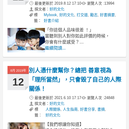
最後更新於
2019.8.12 17:10
瀏覽人次 :
13994
撰文者：
好的文化
標
Mybook
,
好的文化
,
打交道
,
勵志
,
好書摘要
,
籤：
好書介紹
「你這個人品味很差 ！」
當聽到別人對你如此評價的時候，
你會有什麼感受？
庸俗？膚淺？老土？羞愧？
繼續閱讀...
沒錯！我寧願聽到別人說我醜，
也不願意別人說我生活沒品味。
別人憑什麼幫你？總把 善意視為
8月 2019年
12
「理所當然」，只會毀了自己的人際
關係！
最後更新於
2021.6.10 17:17
瀏覽人次 :
24848
撰文者：
好的文化
標
人際關係
,
人生指南
,
好書分享
,
書摘
,
籤：
好的文化
【我們想讓你知道】