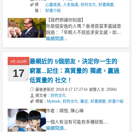
標
心靈成長
,
人生指南
,
好的文化
,
好書摘要
,
籤：
好書介紹
【我們想讓你知道】
你是個安逸的人嗎？香港首富李嘉誠曾
說過：「年輕人不該追求安全感，如果
你覺得安全了，很可能開始暗藏危
繼續閱讀...
機。」人生最大的風險就是不去冒險。
改變、冒險、挑戰在現在的社會，已經
不是只為了過更好的日子，而是為了生
最親近的 5個朋友，決定你一生的
9月 2019年
存！
17
窮富...記住：高質量的 獨處，贏過
文／靖愷, 陳心琳
低質量的 社交！
相信大家都搭
最後更新於
2019.9.17 17:27
瀏覽人次 :
25941
撰文者：
好的文化
標籤：
Mybook
,
好的文化
,
勵志
,
好書摘要
,
好書介紹
作者：靖愷, 陳心琳
一個人有沒有可能有多種狀態？
答案是肯定的。
繼續閱讀...