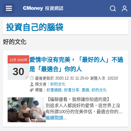
投資自己的腦袋
好的文化
愛情中沒有完美，「最好的人」不過
12月 2020年
30
是「最適合」你的人
最後更新於
2020.12.31 11:25
瀏覽人次 :
10210
撰文者：
好的文化
標籤：
好書摘錄
,
好書分享
,
書摘
,
好的文化
【編聊邊看，我想讓你知道的是】
別追求人人都說好的愛情，這世界上沒
有所謂100分的完美伴侶，最適合你的
人，就是最值得你相伴的人。你適合什
繼續閱讀...
麼樣的伴侶取決於你的價值觀和戀愛
觀，而價值觀和戀愛觀又源於你對自己