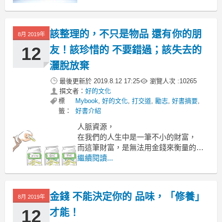
想像一個畫面：
在一個超級忙碌的周一晚上，
該整理的，不只是物品 還有你的朋
8月 2019年
12
友！該珍惜的 不要錯過；該失去的
灑脫放棄
最後更新於
2019.8.12 17:25
瀏覽人次 :
10265
撰文者：
好的文化
標
Mybook
,
好的文化
,
打交道
,
勵志
,
好書摘要
,
籤：
好書介紹
人脈資源，
在我們的人生中是一筆不小的財富，
而這筆財富，是無法用金錢來衡量的。
二十幾歲的年輕人應該多結識朋友，
繼續閱讀...
而且要多認識有分量、
對你有幫助的朋友。
金錢 不能決定你的 品味，「修養」
8月 2019年
12
才能！