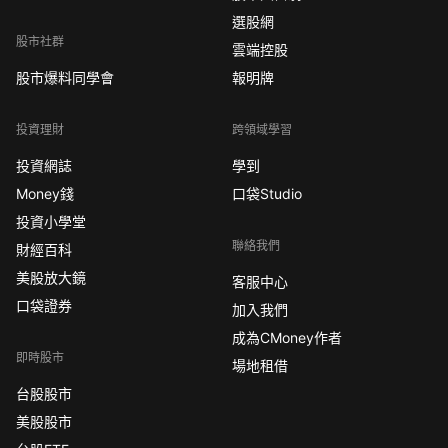
選股網
股市社群
雲端控股
股市爆料同學會
報明牌
投資理財
跨領域學習
投資網誌
學到
Money錢
口袋Studio
投資小學堂
聯絡我們
財經百科
美股放大鏡
客服中心
口袋證券
加入我們
成為CMoney作者
即時股市
場地租借
台股股市
美股股市