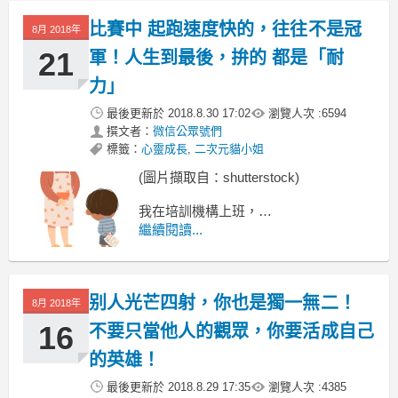
比賽中 起跑速度快的，往往不是冠
8月 2018年
21
軍！人生到最後，拚的 都是「耐
力」
最後更新於
2018.8.30 17:02
瀏覽人次 :
6594
撰文者：
微信公眾號們
標籤：
心靈成長
,
二次元貓小姐
(圖片擷取自：shutterstock)
我在培訓機構上班，
常常碰到交了錢卻不上課的情況。
繼續閱讀...
剛開學時，學員都很齊整，
大家都興致勃勃地地坐在教室上課。
别人光芒四射，你也是獨一無二！
8月 2018年
16
不要只當他人的觀眾，你要活成自己
的英雄！
最後更新於
2018.8.29 17:35
瀏覽人次 :
4385