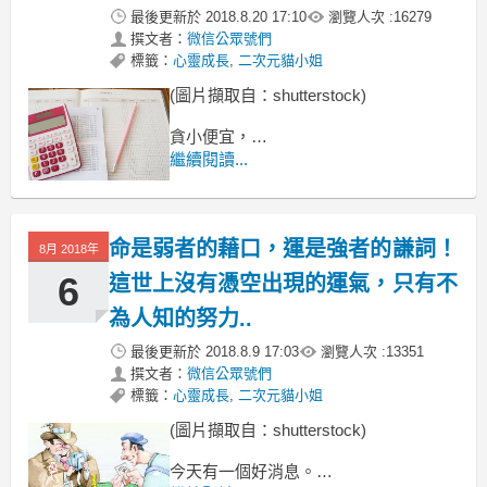
最後更新於
2018.8.20 17:10
瀏覽人次 :
16279
撰文者：
微信公眾號們
標籤：
心靈成長
,
二次元貓小姐
(圖片擷取自：shutterstock)
貪小便宜，
只會讓自己過得更便宜，
繼續閱讀...
但有這種貪小便宜心理的人，
在現實中，不在少數。
命是弱者的藉口，運是強者的謙詞！
8月 2018年
6
這世上沒有憑空出現的運氣，只有不
為人知的努力..
最後更新於
2018.8.9 17:03
瀏覽人次 :
13351
撰文者：
微信公眾號們
標籤：
心靈成長
,
二次元貓小姐
(圖片擷取自：shutterstock)
今天有一個好消息。