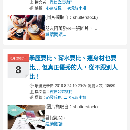
撰文者：
微信公眾號們
標籤：
心靈成長
,
二次元貓小姐
(圖片擷取自：shutterstock)
朋友阿萬發來一張圖片，
是一個文化活動的研討會方案名單，
繼續閱讀...
上面的人名都有著長長的備註，
或是某協會的會長，
學歷要比、薪水要比、連身材也要
8月 2018年
8
比... 但真正優秀的人，從不跟別人
比！
最後更新於
2018.8.24 10:29
瀏覽人次 :
18689
撰文者：
微信公眾號們
標籤：
心靈成長
,
二次元貓小姐
(圖片擷取自：shutterstock)
暑假期間，
我們一幫中年婦女帶著孩子聚會。
繼續閱讀...
一時興起，