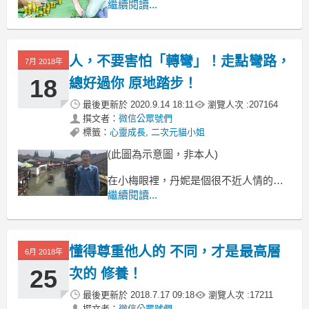
好姐妹花花拿到會計專業自考畢業證書
繼續閱讀...
了。
15 門課程，兩年時間拿下，太酷了！
花花在一家工廠做財務助理，
人，不要害怕「轉彎」！走點彎路，
7月 2018年
18
總好過你 原地踏步！
最後更新於
2020.9.14 18:11
瀏覽人次 :
207164
撰文者：
微信公眾號們
標籤：
心靈成長
,
二次元貓小姐
(此圖為示意圖，非本人)
在小梅眼裡，丹妮是個很不近人情的上
司。
繼續閱讀...
常常把一個案子丟到小梅手上，
什麼都沒有交待。
流程是什麼樣？哪些細節要注意？
懂得尊重他人的 不同，才是最高層
6月 2018年
25
次的 修養！
最後更新於
2018.7.17 09:18
瀏覽人次 :
17211
撰文者：
微信公眾號們