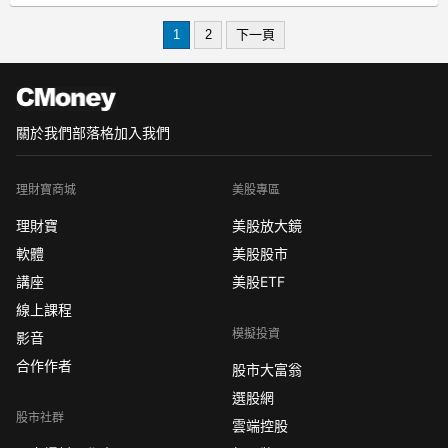
土豪同學給刺激到了，其實不然。
1
2
下一頁
關於我們
部落格
加入我們
理財寶商城
美股專區
理財寶
美股放大鏡
軟體
美股股市
講座
美股ETF
線上課程
模擬投資
影音
合作作者
股市大富翁
選股網
股市社群
雲端控股