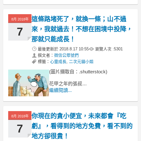
孩子們聚在一塊才藝表演，
這條路堵死了，就換一條；山不過
8月 2018年
7
來，我就過去！不想在困境中投降，
那就只能成長！
最後更新於
2018.8.17 10:55
瀏覽人次 :
5301
撰文者：
微信公眾號們
標籤：
心靈成長
,
二次元貓小姐
(圖片擷取自：.shutterstock)
花甲之年的張叔
開辦了自己的貿易公司。
繼續閱讀...
我們一幫老部下前去道賀，
大家都感嘆張叔一路走來不容易。
你現在的貪小便宜，未來都會『吃
8月 2018年
7
虧』，看得到的地方免費，看不到的
地方卻很貴！