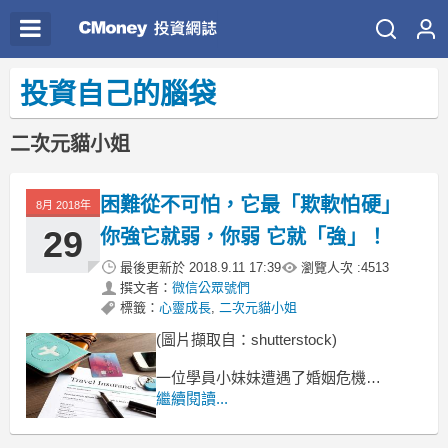
投資自己的腦袋
二次元貓小姐
困難從不可怕，它最「欺軟怕硬」
8月 2018年
29
你強它就弱，你弱 它就「強」！
最後更新於
2018.9.11 17:39
瀏覽人次 :
4513
撰文者：
微信公眾號們
標籤：
心靈成長
,
二次元貓小姐
(圖片擷取自：shutterstock)
一位學員小妹妹遭遇了婚姻危機，
說好的攜手白頭，
繼續閱讀...
結果對方半路撂了挑子，
以後孩子只能靠她一個人了。