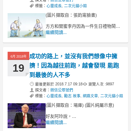
標籤：
心靈成長
,
二次元貓小姐
(圖片擷取自：張鈞甯臉書)
方方和閨蜜李丹因為一件生日禮物鬧翻
了。
繼續閱讀...
李丹生日，方方送了一款輕奢品包包作
為禮物，
李丹說太名貴了，自己用不上。
成功的路上，並沒有我們想像中擁
方方對著李丹好一通數落，她認為，
6月 2018年
19
擠！因為越往前跑，越會發現 能跑
到最後的人不多
最後更新於
2018.7.17 09:18
瀏覽人次 :
9897
撰文者：
微信公眾號們
標籤：
心靈成長
,
勵志 故事
,
網路文章
,
二次元貓小姐
(圖片擷取自：場庫) (圖片純屬示意)
好友阿玲說，
她在同學會上受到了一萬點傷害。
繼續閱讀...
我以為她是被什麼