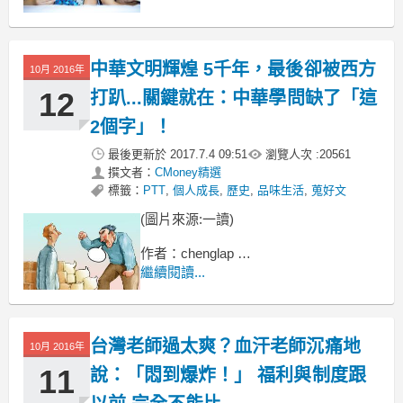
毛澤東 表揚台灣國防部廳長後
蔣介石 開始檢肅匪諜、排除異己
中華文明輝煌 5千年，最後卻被西方
10月 2016年
12
打趴...關鍵就在：中華學問缺了「這
2個字」！
最後更新於
2017.7.4 09:51
瀏覽人次 :
20561
撰文者：
CMoney精選
標籤：
PTT
,
個人成長
,
歷史
,
品味生活
,
蒐好文
(圖片來源:一讀)
作者：chenglap
繼續閱讀...
文明發展並不是像遊戲一樣
很有可能不完整，欠缺一塊，
台灣老師過太爽？血汗老師沉痛地
10月 2016年
11
說：「悶到爆炸！」 福利與制度跟