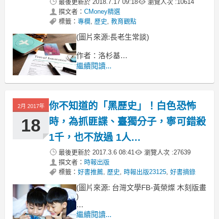
最後更新於
2018.7.17 09:18
瀏覽人次 :
10614
撰文者：
CMoney精選
標籤：
專欄
,
歷史
,
教育觀點
(圖片來源:長老生常談)
作者：洛杉基
繼續閱讀...
這十多年來，每年到了二二八紀念日，
綠營及其媒體，必定藉由紀念活動，
你不知道的「黑歷史」！白色恐怖
2月 2017年
18
時，為抓匪諜、臺獨分子，寧可錯殺
1千，也不放過 1人…
最後更新於
2017.3.6 08:41
瀏覽人次 :
27639
撰文者：
時報出版
標籤：
好書推薦
,
歷史
,
時報出版23125
,
好書摘錄
(圖片來源: 台灣文學FB-黃榮燦 木刻版畫
)
作者： 陳世昌
繼續閱讀...