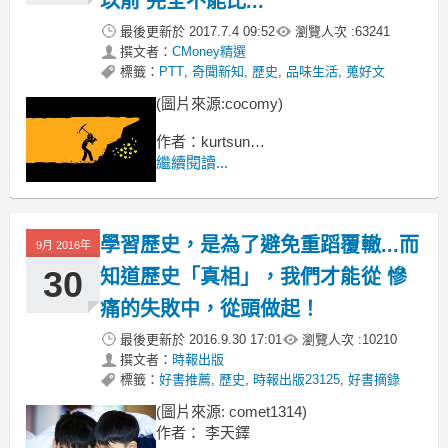
以前 完全不能比...
最後更新於
2017.7.4 09:52
瀏覽人次 :
63241
撰文者：
CMoney精選
標籤：
PTT
,
奇聞新知
,
歷史
,
品味生活
,
蒐好文
(圖片來源:cocomy)
作者：kurtsun
繼續閱讀...
前陣子有人在PTT問到
台灣老師過太爽？
學習歷史，是為了避免重蹈覆轍...而
9月 2016年
30
知道歷史「真相」，我們才能從 慘
痛的失敗中，從頭做起！
最後更新於
2016.9.30 17:01
瀏覽人次 :
10210
撰文者：
時報出版
標籤：
好書推薦
,
歷史
,
時報出版23125
,
好書摘錄
(圖片來源: comet1314)
作者： 李天鐸