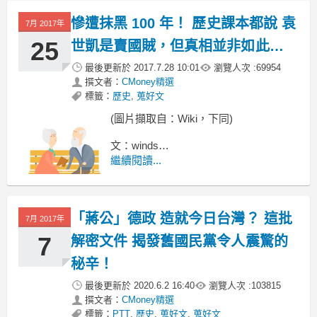
慘遭抹黑 100 年！ 歷史課本都說 袁
7月 2017年
25
世凱是賣國賊，但真相並非如此…
最後更新於
2017.7.28 10:01
瀏覽人次 :
69954
撰文者：
CMoney精選
標籤：
歷史
,
蒐好文
(圖片擷取自：Wiki，下同)
文：winds
繼續閱讀...
說起袁世凱，
或許你會一秒想到《二十一條要求》、
「蔣公」德政 造就今日台灣？ 這批
7月 2017年
7
解密文件 揭發舊國民黨令人震驚的
秘辛！
最後更新於
2020.6.2 16:40
瀏覽人次 :
103815
撰文者：
CMoney精選
標籤：
PTT
,
歷史
,
蒐好文
,
蒐好文