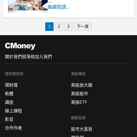
為什麼「白團」歷史不能公開？
繼續閱讀...
我更大的希望是喚醒那段期間
參與其事的前輩軍官、將領，
1
2
3
下一頁
關於我們
部落格
加入我們
理財寶商城
美股專區
理財寶
美股放大鏡
軟體
美股股市
講座
美股ETF
線上課程
模擬投資
影音
合作作者
股市大富翁