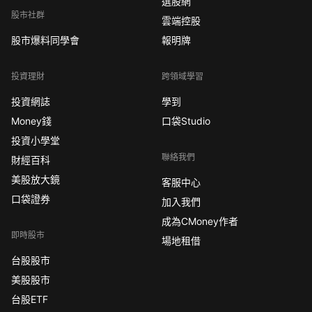
選股網
股市社群
雲端控股
股市爆料同學會
報明牌
投資理財
跨領域學習
投資網誌
學到
Money錢
口袋Studio
投資小學堂
聯絡我們
財經百科
美股放大鏡
客服中心
口袋證券
加入我們
成為CMoney作者
即時股市
場地租借
台股股市
美股股市
台股ETF