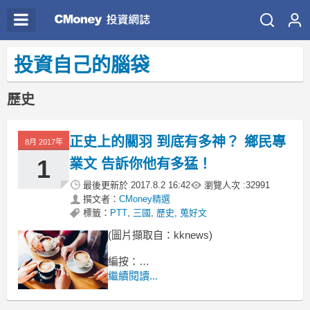
投資自己的腦袋
歷史
正史上的關羽 到底有多神？ 鄉民專
8月 2017年
1
業文 告訴你他有多猛！
最後更新於
2017.8.2 16:42
瀏覽人次 :
32991
撰文者：
CMoney精選
標籤：
PTT
,
三國
,
歷史
,
蒐好文
(圖片擷取自：kknews)
編按：
以前在看三國演義的時候，
繼續閱讀...
總是會很質疑蜀漢那些名將
到底是不是真的那麼厲害，