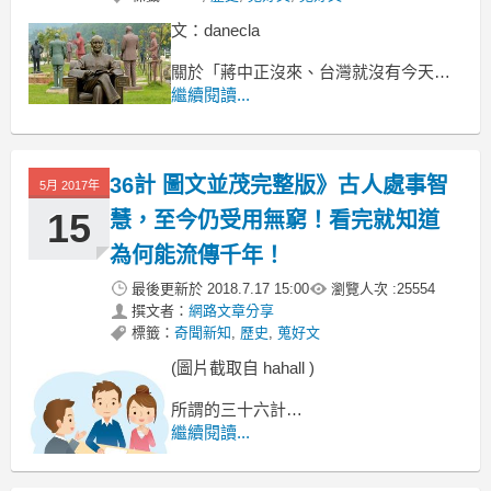
文：danecla
關於「蔣中正沒來、台灣就沒有今天」
這個問題的討論串，
繼續閱讀...
真多 9.2在帶風向誤導人，
感覺像是有集團在操作。
36計 圖文並茂完整版》古人處事智
5月 2017年
15
慧，至今仍受用無窮！看完就知道
為何能流傳千年！
最後更新於
2018.7.17 15:00
瀏覽人次 :
25554
撰文者：
網路文章分享
標籤：
奇聞新知
,
歷史
,
蒐好文
(圖片截取自 hahall )
所謂的三十六計
其實就是三十六種計策，
繼續閱讀...
也是常見的成語，
對大家來說，