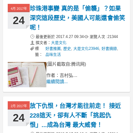
珍珠港事變 真的是「偷襲」？如果
4月 2017年
24
深究這段歷史，美國人可能還會偷笑
呢！
最後更新於
2017.4.27 09:34
瀏覽人次 :
21344
撰文者：
大是文化
標
好書推薦
,
歷史
,
大是文化23946
,
好書摘錄
,
籤：
品味生活
(圖片截取自:腾讯网)
作者：吉村弘
繼續閱讀...
美國用經濟制裁阻止日本南進政策
陷入中日戰爭泥沼的日本，
放下仇恨，台灣才能往前走！ 接近
2月 2017年
24
228這天，卻有人不斷「挑起仇
恨」...成為台灣 最大威脅！