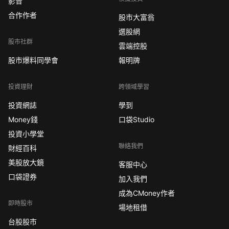
影音
合作作者
股市大富翁
選股網
股市社群
雲端控股
股市爆料同學會
報明牌
投資理財
跨領域學習
投資網誌
學到
Money錢
口袋Studio
投資小學堂
聯絡我們
財經百科
美股放大鏡
客服中心
口袋證券
加入我們
成為CMoney作者
即時股市
場地租借
台股股市