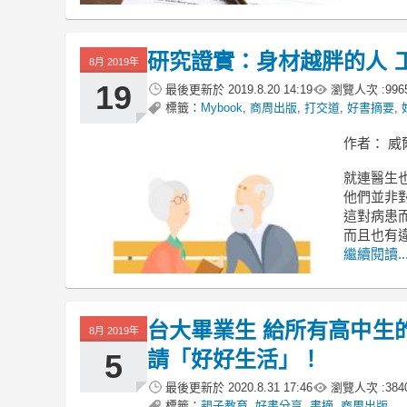
研究證實：身材越胖的人 
8月 2019年
19
最後更新於
2019.8.20 14:19
瀏覽人次 :
996
標籤：
Mybook
,
商周出版
,
打交道
,
好書摘要
,
作者： 威
就連醫生
他們並非
這對病患
而且也有
繼續閱讀..
台大畢業生 給所有高中生
8月 2019年
請「好好生活」！
5
最後更新於
2020.8.31 17:46
瀏覽人次 :
384
標籤：
親子教育
,
好書分享
,
書摘
,
商周出版