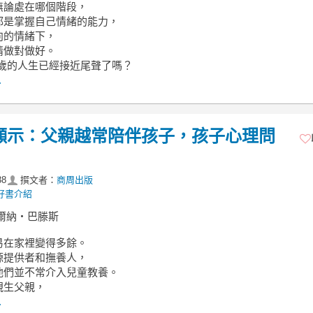
無論處在哪個階段，
都是掌握自己情緒的能力，
向的情緒下，
情做對做好。
0歲的人生已經接近尾聲了嗎？
.
顯示：父親越常陪伴孩子，孩子心理問
38
撰文者：
商周出版
好書介紹
爾納‧巴滕斯
易在家裡變得多餘。
源提供者和撫養人，
他們並不常介入兒童教養。
親生父親，
.