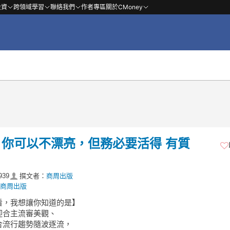
投資
跨領域學習
聯絡我們
作者專區
關於CMoney
你可以不漂亮，但務必要活得 有質
939
撰文者：
商周出版
商周出版
看，我想讓你知道的是】
迎合主流審美觀、
合流行趨勢隨波逐流，