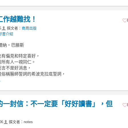
工作越難找！
5
撰文者：
商周出版
好書介紹
爾納‧巴滕斯
也有偏見和特定喜好，
對所有人一視同仁。
而言不是好消息，
違俗稱醫師誓詞的希波克拉底誓詞，
.
的一封信：不一定要「好好讀書」，但
06
撰文者：notes