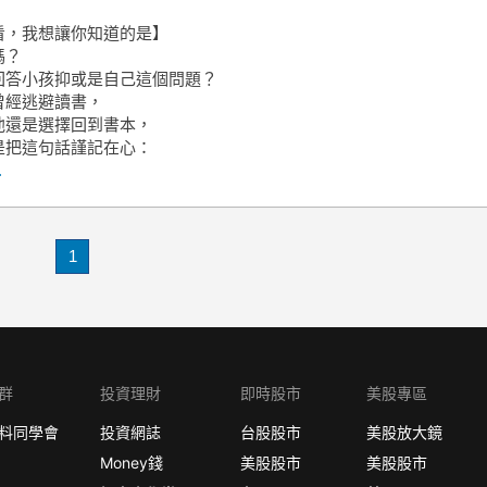
看，我想讓你知道的是】
嗎？
回答小孩抑或是自己這個問題？
曾經逃避讀書，
他還是選擇回到書本，
是把這句話謹記在心：
.
1
群
投資理財
即時股市
美股專區
料同學會
投資網誌
台股股市
美股放大鏡
Money錢
美股股市
美股股市