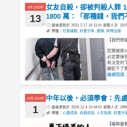
女友自殺，卻被判殺人罪 1
4月 2020年
1800 萬：「那種錢，我
13
最後更新於
2021.3.17 16:11
瀏覽人次 :
102
標籤：
社會議題
,
好書分享
,
書摘
,
商周出版
【我們想
犯罪總是
必定要接
有法官判
顯犯下了
繼續閱讀..
中年以後，必須學會：先處
10月 2019年
1
最後更新於
2020.12.4 10:44
瀏覽人次 :
289
標籤：
心靈成長
,
自我成長
,
人生指南
,
好書分
【編聊邊