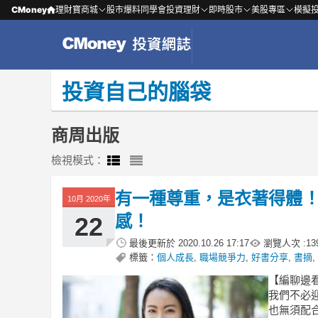
CMoney
理財寶商城
股市爆料同學會
投資理財
即時股市
美股專區
模擬
投資自己的腦袋
商周出版
檢視模式：
有一種尊重，是衣著得體！
10月 2020年
感！
22
最後更新於
2020.10.26 17:17
瀏覽人次 :
13
標籤：
個人成長
,
職場競爭力
,
好書分享
,
書摘
,
【編聊邊
我們不必
也無須配