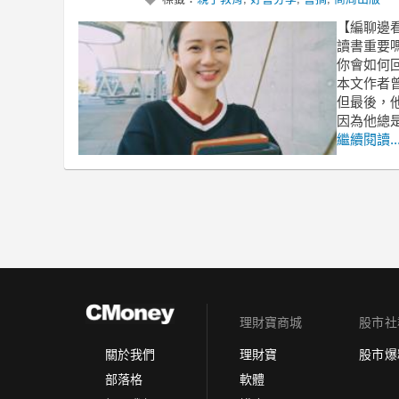
【編聊邊
讀書重要
你會如何
本文作者
但最後，
因為他總
繼續閱讀..
理財寶商城
股市社
理財寶
股市爆
關於我們
軟體
部落格