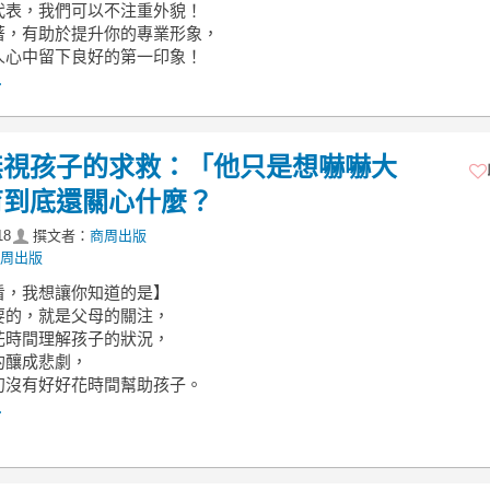
代表，我們可以不注重外貌！
著，有助於提升你的專業形象，
人心中留下良好的第一印象！
.
無視孩子的求救：「他只是想嚇嚇大
育到底還關心什麼？
18
撰文者：
商周出版
周出版
看，我想讓你知道的是】
要的，就是父母的關注，
花時間理解孩子的狀況，
的釀成悲劇，
初沒有好好花時間幫助孩子。
.