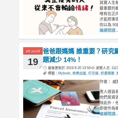
其實人生
最重要的
唯有在正
才能把事
你以為 5
繼續閱讀..
爸爸跟媽媽 誰重要？研究
8月 2019年
題減少 14%！
19
最後更新於
2019.8.20 13:50
瀏覽人次 :
111
標籤：
Mybook
,
商周出版
,
打交道
,
好書摘要
,
作者： 威
男人很容
他們是資
除此外，
即使作為
繼續閱讀..