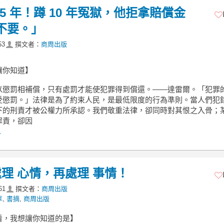
5 年！蹲 10 年冤獄，他拒拿賠償金
們不要。」
53
撰文者：
商周出版
讓你知道】
以懲罰相補償，只有處罰才能使犯罪得到償還。——達雷爾。「犯罪
受懲罰。」法律是為了約束人民，是最低限度的行為準則。當人們犯
下的刑責才被公權力所承認。我們敬重法律，卻同時對其恨之入骨；
罪責，卻因
.
理 心情，再處理 事情！
61
撰文者：
商周出版
享
,
書摘
,
商周出版
看，我想讓你知道的是】