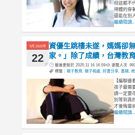
但這都不
得體的穿
還能在別
繼續閱讀..
資優生跳樓未遂，媽媽卻
9月 2020年
家。」除了成績，台灣教
22
最後更新於
2020.11.16 16:59
瀏覽人次 :
99
標籤：
親子教育
,
親子相處
,
好書分享
,
書摘
,
商
【編聊邊
孩子最需
請一定要
別等到真
才後悔當
繼續閱讀..