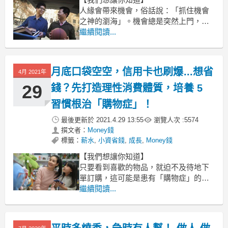
人緣會帶來機會，俗話說：「抓住機會
之神的瀏海」。機會總是突然上門，機
會之神總是平凡無奇的出現，等到逝去
繼續閱讀...
了才會注意到他的存在。所以，撲上前
抓住突然上門的機會很重要。
月底口袋空空，信用卡也刷爆...想省
4月 2021年
29
錢？先打造理性消費體質，培養 5
習慣根治「購物症」！
最後更新於
2021.4.29 13:55
瀏覽人次 :
5574
撰文者：
Money錢
標籤：
薪水
,
小資省錢
,
成長
,
Money錢
【我們想讓你知道】
只要看到喜歡的物品，就迫不及待地下
單訂購，這可能是患有「購物症」的跡
象，藉由養成新的消費習慣，消除衝動
繼續閱讀...
購物的慾望，替自己的帳戶留住更多存
款。