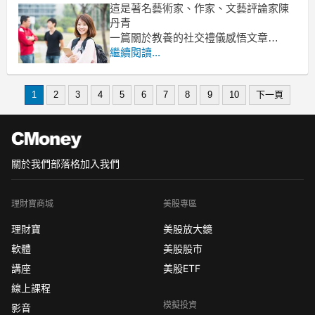
這是著名藝術家、作家、文藝評論家陳
丹青
一篇關於教養的社交禮儀感悟文章
繼續閱讀...
我到羅馬旅遊，
找到兩條專賣古董的大街，
一家一家進去看。
1
2
3
4
5
6
7
8
9
10
下一頁
關於我們
部落格
加入我們
理財寶商城
美股專區
理財寶
美股放大鏡
軟體
美股股市
講座
美股ETF
線上課程
模擬投資
影音