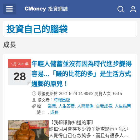
投資自己的腦袋
成長
年輕人儲蓄並沒有因為時代進步變得
5月 2021年
28
容易...「賺的比花的多」是生活方式
通膨的原兇！
最後更新於
2021.5.28 14:40
瀏覽人次 :
6515
撰文者：
時報出版
標
鼓舞
,
人生答案
,
人際關係
,
自我成長
,
人生指南
籤：
,
成長
【我想讓你知道的事】
你每個月會存多少錢？調查顯示，很少
人覺得自己存款夠多，而且有很多人根