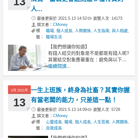
13
人...
最後更新於
2021.5.13 14:52
瀏覽人次 :
14173
撰文者：
CMoney
標
職場
,
個人成長
,
人際關係
,
人生指南
,
與人相處
,
籤：
職場生活
【我們想讓你知道】
有錢人結交的對象是不是都是有錢人呢?
其實結交對象應著重在：避免與以下三
種特點的人有過多的相處！除了能幫自
繼續閱讀...
己省心，也能幫助自己提升層次！
一生上班族，終身為社畜？其實你握
5月 2021年
13
有當老闆的能力，只差這一點！
最後更新於
2021.5.13 14:09
瀏覽人次 :
5728
撰文者：
CMoney
標
心靈成長
,
職場
,
個人成長
,
人生答案
,
人際關係
,
籤：
自我成長
【我們想讓你知道】