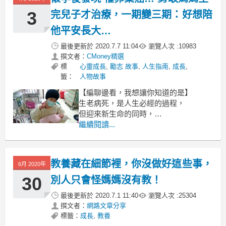
3
完兒子才治療，一期變三期：好想陪
他平安長大…
最後更新於
2020.7.7 11:04
瀏覽人次 :
10983
撰文者：
CMoney精選
標
心靈成長
,
勵志 故事
,
人生指南
,
成長
,
籤：
人物故事
【編聊邊看，我想讓你知道的是】
生老病死，是人生必經的過程，
但迎來新生命的同時，
卻面臨癌症的侵襲，該怎麼面對？
繼續閱讀...
何小姐在懷孕期間，
意外診斷出罹患了卵巢腫瘤，
教養藏在細節裡，你沒做好這些事，
6月 2020年
30
別人只會怪媽媽沒有教！
最後更新於
2020.7.1 11:40
瀏覽人次 :
25304
撰文者：
網路文章分享
標籤：
成長
,
教養