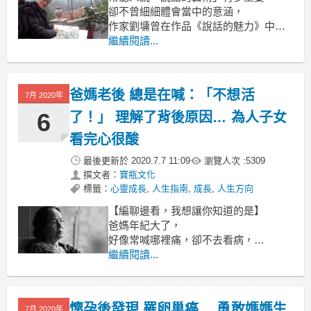
卻不曾細細體會當中的意涵，
作家劉墉曾在作品《說話的魅力》中提
到：
繼續閱讀...
「把話說到心窩裡，是一個人的頂級魅
力。」
今天分享這篇文章，
爸媽老後 總是在喊：「不想活
7月 2020年
想與大家一起思考：
6
了！」 理解了背後原因… 為人子女
看完心很酸
最後更新於
2020.7.7 11:09
瀏覽人次 :
5309
撰文者：
寶瓶文化
標籤：
心靈成長
,
人生指南
,
成長
,
人生方向
【編聊邊看，我想讓你知道的是】
爸媽年紀大了，
好像常喊哪裡痛，卻不去看病，
見到孩子，又常嚷嚷著自己不想活
繼續閱讀...
了……
難道他們真的不怕死？
或是真的想尋死？
懷孕後發現 罹卵巢癌… 勇敢媽媽生
7月 2020年