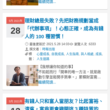
本就是月光族。
繼續閱讀...
文 / 尼格爾．康貝朗
理財總是失敗？先把財務規劃當成
賺的比花的多，用儲蓄養成富裕心態
5月 2021年
28
「代辦事項」！心態正確，成為有錢
人的 100 種習慣！
最後更新於
2021.5.28 14:03
瀏覽人次 :
6333
撰文者：
時報出版
標
心靈成長
,
自我成長
,
人生指南
,
與人相處
,
成長
,
籤：
人生道路
【我想讓你知道的事】
不如起而行「開車的唯一方法，就是啟
動引擎並鬆開手煞車。」累積財富需要
時間，推遲愈久就愈難達成。很多人不
繼續閱讀...
停跳過投資機會，或者對於財務規劃的
典型反應是「以後再說」，這是因為花
錢很容易、很有趣，制訂計畫而不去花
有錢人只和富人當朋友？比起富裕、
5月 2021年
錢則鮮少有樂趣可言，起碼表面上是如
此。這是個大錯誤──不及早加入戰局
清貧，富翁更會避開這３種特質的