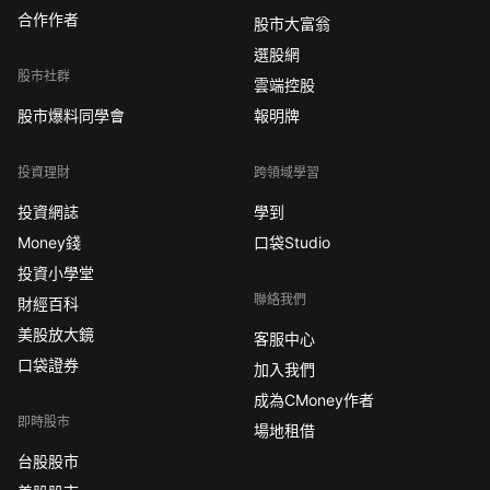
合作作者
股市大富翁
選股網
股市社群
雲端控股
股市爆料同學會
報明牌
投資理財
跨領域學習
投資網誌
學到
Money錢
口袋Studio
投資小學堂
聯絡我們
財經百科
美股放大鏡
客服中心
口袋證券
加入我們
成為CMoney作者
即時股市
場地租借
台股股市