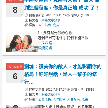
平時多燒香，急時有人幫！ 做人 做
文 / 李亞珊
7月 2020年
8
到這個程度，你是真正地 成功 了！
工作壓力大，靠刷卡購物紓解壓力
最後更新於
2020.7.8 11:49
瀏覽人次 :
3035
撰文者：
網路文章分享
標籤：
人生指南
,
成長
1、要有陽光般的心態
這個世界有兩件事我們不能不做：
一是趕路，
二是停下來看看自己是否擁有一份好心
繼續閱讀...
態。
好心態是人們一生中的好伴侶，讓人愉
悅和健康。
劉墉：讚美你的敵人，才能彰顯你的
7月 2020年
6
格局！好好說話，是人一輩子的修
行…
最後更新於
2020.7.6 17:34
瀏覽人次 :
13618
撰文者：
網路文章分享
標籤：
心靈成長
,
人際關係
,
人生指南
,
成長
常聽人說「說話的藝術」有多重要，