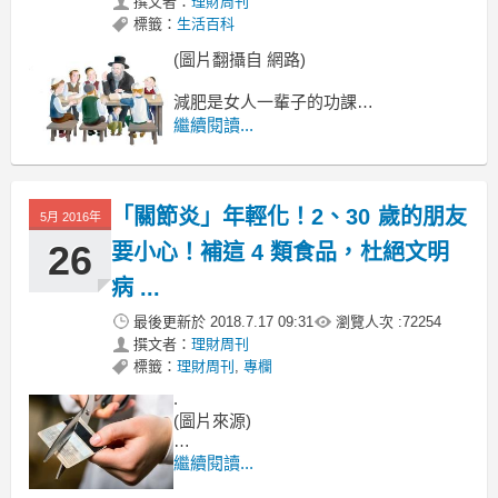
撰文者：
理財周刊
標籤：
生活百科
(圖片翻攝自 網路)
減肥是女人一輩子的功課
為什麼我一直節食都沒瘦
繼續閱讀...
朋友大吃大喝卻比我還瘦？
為什麼我連喝水都會胖？
「關節炎」年輕化！2、30 歲的朋友
5月 2016年
26
要小心！補這 4 類食品，杜絕文明
病 ...
最後更新於
2018.7.17 09:31
瀏覽人次 :
72254
撰文者：
理財周刊
標籤：
理財周刊
,
專欄
.
(圖片來源)
罹患關節炎
繼續閱讀...