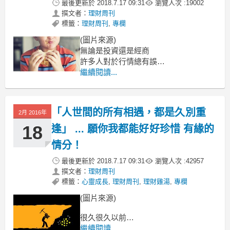
最後更新於
2018.7.17 09:31
瀏覽人次 :
19002
撰文者：
理財周刊
標籤：
理財周刊
,
專欄
(圖片來源)
無論是投資還是經商
許多人對於行情總有誤解
往往，會追隨市場的腳步
繼續閱讀...
然而股神巴菲特卻認為，
想要投資成功，
「人世間的所有相遇，都是久別重
2月 2016年
18
逢」 ... 願你我都能好好珍惜 有緣的
情分！
最後更新於
2018.7.17 09:31
瀏覽人次 :
42957
撰文者：
理財周刊
標籤：
心靈成長
,
理財周刊
,
理財雞湯
,
專欄
(圖片來源)
很久很久以前
朋友傳了一篇 好文到我的信箱
繼續閱讀...