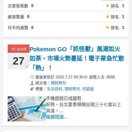
0
1
文章發表數
排名
0
1
總瀏覽量
排名
0
1
月平均瀏覽
排名
Pokemon GO「抓怪獸」風潮如火
7月 2016年
27
如荼，市場火勢蔓延！電子業急忙散
「熱」！
最後更新於
2016.7.27 09:30
瀏覽人次 :
9098
撰文者：
理財周刊
標籤：
生活百科
,
理財周刊
,
何姿瑩
手機遊戲已成趨勢
好熱，台北夏季頻頻出現三十七度以上
高溫，
上週出現今年以來次高的三十八．二
繼續閱讀...
度。
同樣「好熱」的任天堂(Nintendo)擴增實