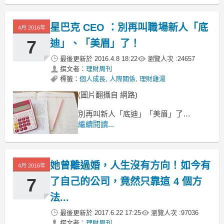
星巴克 CEO ：別再叫職場新人「底
4月 2016年
7
迪」、「美眉」了！
最後更新於
2016.4.8 18:22
瀏覽人次 :
24657
撰文者：
理財周刊
標籤：
個人成長
,
人際關係
,
理財雞湯
(圖片翻攝自 網路)
別再叫新人「底迪」「美眉」了！
我高職一畢業就進入職場
繼續閱讀...
第一份工作
在一家電子公司的管理部
她曾離過婚，人生沒有方向！如今有
4月 2016年
7
了自己的公司，竟然只靠這 4 個方
法...
最後更新於
2017.6.22 17:25
瀏覽人次 :
97036
撰文者：
理財周刊