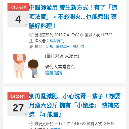
境(AR)
中醫師愛用 養生新方式！有了「這
7月 2016年
智慧手機遊戲「Pokemon GO(精靈寶可
夢GO)」，
4
項法寶」，不必開火...也能煮出 藥
由於相當耗電，使得機身容易「發
膳好料理！
燙」，
最後更新於
2016.7.4 17:02
瀏覽人次 :
12722
撰文者：
理財周刊
標籤：
新知
,
理財周刊
,
林仕偉
(圖片來源 大紀元)
現代人常常會有
消化不良、排便不順
繼續閱讀...
睡眠不足及體重增加等問題
《理財周刊》特別請到中醫師 - 余雅雯
別再亂減肥...小心洗腎一輩子！想要
5月 2016年
27
月瘦六公斤 擁有「小蠻腰」 快補充
這 『4 能量』
最後更新於
2017.2.21 14:57
瀏覽人次 :
31648