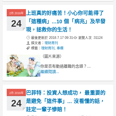
大多數的人失敗，
上班真的好痛苦！小心你可能得了
2月 2016年
24
「這種病」...10 個「病兆」及早發
現，拯救你的生活！
最後更新於
2018.7.17 09:31
瀏覽人次 :
31124
撰文者：
理財周刊
標籤：
理財周刊
,
專欄
（圖片來源）
你是否有動過離職的念頭？
而且不只一次？
繼續閱讀...
這個問題經常性的會跳進你的腦中，
特別是夜深人靜的時候？
巴菲特：投資人想成功， 最重要的
2月 2016年
24
是避免「這件事」... 沒看懂的話，
註定一輩子慘賠！