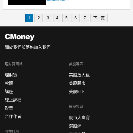
這篇文章我看了一遍 至今不忘
也對我看待「緣份」這件事
1
2
3
4
5
6
7
下一頁
關於我們
部落格
加入我們
理財寶商城
美股專區
理財寶
美股放大鏡
軟體
美股股市
講座
美股ETF
線上課程
模擬投資
影音
合作作者
股市大富翁
選股網
股市社群