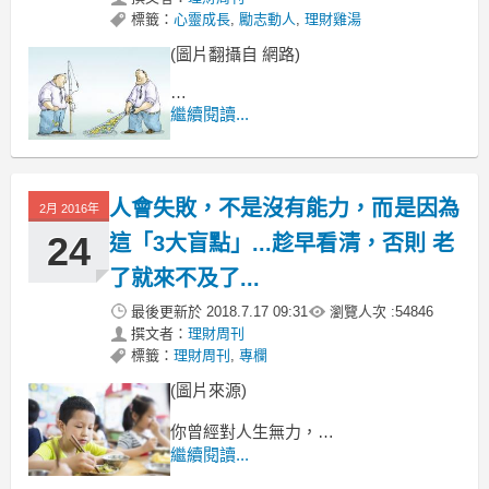
標籤：
心靈成長
,
勵志動人
,
理財雞湯
(圖片翻攝自 網路)
我們都曾經不知道何去何從
繼續閱讀...
甚至不知道自己是誰。
我們經常發現自己
人會失敗，不是沒有能力，而是因為
2月 2016年
24
這「3大盲點」...趁早看清，否則 老
了就來不及了...
最後更新於
2018.7.17 09:31
瀏覽人次 :
54846
撰文者：
理財周刊
標籤：
理財周刊
,
專欄
(圖片來源)
你曾經對人生無力，
認為自己無法改變任何事情過嗎？
繼續閱讀...
心理學家Vanessa想告訴你，