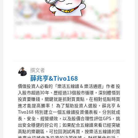
撰文者
薛兆亨&Tivo168
價值投資人必看的「樂活五線譜 & 樂活通道」作者 投
入股市超過30年、歷經過13個股市循環，深刻體悟到
投資要賺錢，關鍵就是抓對買賣點，在相對低點時買
進才能提高勝率！ 為了幫助投資人選股，薛兆亨 &
Tivo168 特別建立一個五線譜投資儀表板，分別就成
長、安全、經營績效，以及股價合理性評估GPS，挑
出安全穩健的好公司；如果配合五線譜來看已經突破
高點的樂觀區，可拉回測試再買，按樂活五線譜的買
進賣出訊號作為投資的決策依據。 財經著作包括：