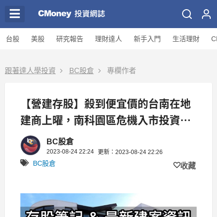
台股
美股
研究報告
理財達人
新手入門
生活理財
C
跟著達人學投資
BC股倉
專欄作者
【營建存股】殺到便宜價的台南在地
建商上曜，南科園區危機入市投資的
機會?!
BC股倉
2023-08-24 22:24
更新：2023-08-24 22:26
BC股倉
收藏