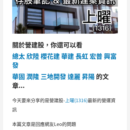
關於營建股，你還可以看
總太
欣陸
櫻花建
華建
長虹
宏普
興富
發
華固
潤隆
三地開發
達麗
昇陽
的文
章...
今天要來分享的是營建股-
上曜(1316)
最新的營運資
訊
本篇文章是回應網友Leo的問題