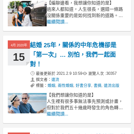
【編聊邊看，我想讓你知道的是】
過來人都知道，人生很長，選錯一條路
沒關係重要的是如何找到新的道路。爸
媽給孩子最好的教育，是孩子失敗時，
繼續閱讀...
仍能在背後鼓勵孩子不自我放棄！
文 / 神老師&神媽咪（沈雅琪）
結婚 25年，關係的中年危機卻是
4月 2020年
孩子因為成績差 不被原校師長喜愛
15
「第一次」… 別怕，我們一起面
對！
最後更新於
2021.2.9 10:59
瀏覽人次 :
30357
撰文者：
遠流
標籤：
婚姻
,
兩性婚姻
,
好書分享
,
書摘
,
遠流出版
【我們想讓你知道的是】
人生裡有很多事無法事先預測或計畫，
但對於我們五十幾歲時發生的角色轉
換，我們可以這麼做。孩子總會離開
繼續閱讀...
家、我們的職業生涯總會趨於穩定，而
且我們每個人都會年華老去。夫妻必須
重新適應這些改變。如果你們一直都以