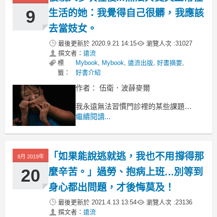
9
生活的她：我覺得自己很髒，我應該
去當妓女。
最後更新於
2020.9.21 14:15
瀏覽人次 :
31027
撰文者：
遠流
標
Mybook
,
Mybook
,
遠流出版
,
好書摘要
,
籤：
好書介紹
作者： 伍衛．波薛麥爾
我永遠無法習慣門診裡的某些課題，
其中最難接受的是虐待。
繼續閱讀...
一個人侵犯他人，
而且顯然不了解他的粗暴，
「如果能說逃就逃，我也不用撐得那
8月 2019年
20
麼辛苦。」過勞、抱病上班...別等到
身心都出問題，才後悔莫及！
最後更新於
2021.4.13 13:54
瀏覽人次 :
23136
撰文者：
遠流