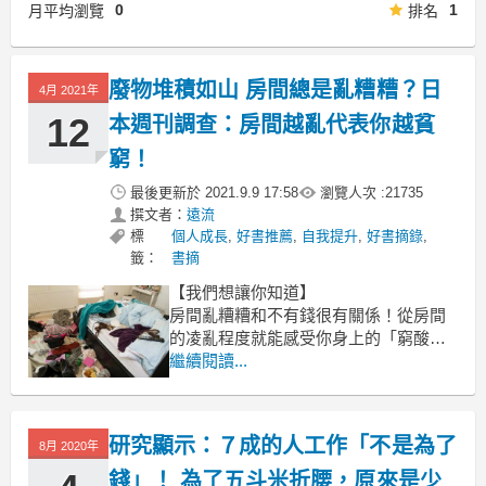
0
1
月平均瀏覽
排名
廢物堆積如山 房間總是亂糟糟？日
4月 2021年
12
本週刊調查：房間越亂代表你越貧
窮！
最後更新於
2021.9.9 17:58
瀏覽人次 :
21735
撰文者：
遠流
標
個人成長
,
好書推薦
,
自我提升
,
好書摘錄
,
籤：
書摘
【我們想讓你知道】
房間亂糟糟和不有錢很有關係！從房間
的凌亂程度就能感受你身上的「窮酸
味」有多濃，《財富自由的吸引力法
繼續閱讀...
則》書中提出了相關的論點，希望能幫
助你在財富自由路上更加順利！
研究顯示：７成的人工作「不是為了
文／菅原圭
8月 2020年
錢」！ 為了五斗米折腰，原來是少