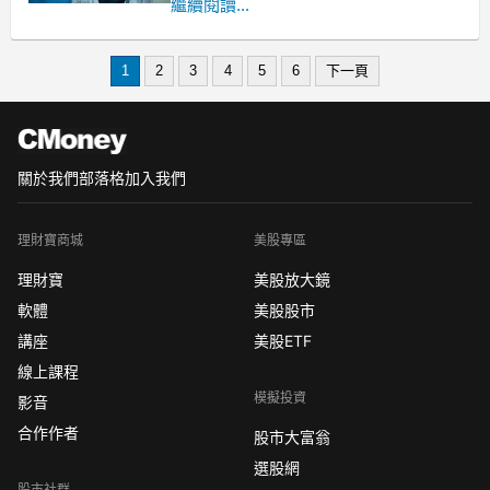
錢，實踐自己的夢想、理想，但實際上
繼續閱讀...
這的確是相當錯誤的期待。
文 / 百田尚樹
1
2
3
4
5
6
下一頁
我前幾天去逛書店時，在架上看到崛江
貴文的書《投己所好維生》。其實不只
崛江先生，現在愈來愈多名
關於我們
部落格
加入我們
理財寶商城
美股專區
理財寶
美股放大鏡
軟體
美股股市
講座
美股ETF
線上課程
模擬投資
影音
合作作者
股市大富翁
選股網
股市社群