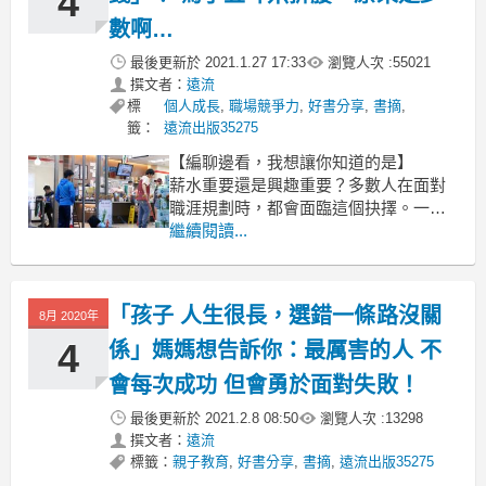
4
有錢人絕對不會做的事就是，不整理、
不清掃，任憑房間髒亂，你的房間是否
數啊…
最後更新於
2021.1.27 17:33
瀏覽人次 :
55021
撰文者：
遠流
標
個人成長
,
職場競爭力
,
好書分享
,
書摘
,
籤：
遠流出版35275
【編聊邊看，我想讓你知道的是】
薪水重要還是興趣重要？多數人在面對
職涯規劃時，都會面臨這個抉擇。一般
認知裡，總會覺得多數人工作都是為了
繼續閱讀...
賺錢，然而研究統計 這樣的人竟然只佔
33%！
文 / 崔仁哲
「孩子 人生很長，選錯一條路沒關
8月 2020年
真的有很多人不把工作當成是賺錢工
4
係」媽媽想告訴你：最厲害的人 不
具，而是當做天職？
會每次成功 但會勇於面對失敗！
據說約翰．甘迺迪總
最後更新於
2021.2.8 08:50
瀏覽人次 :
13298
撰文者：
遠流
標籤：
親子教育
,
好書分享
,
書摘
,
遠流出版35275