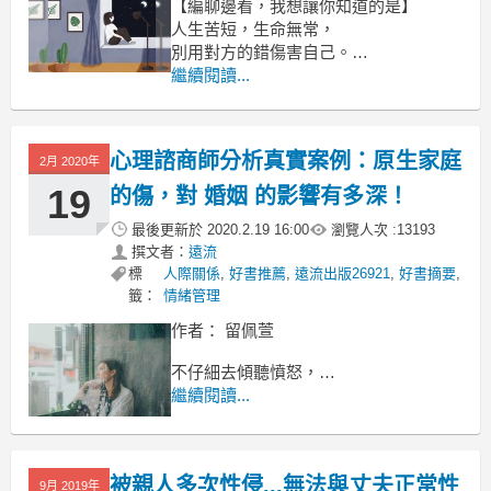
【編聊邊看，我想讓你知道的是】
人生苦短，生命無常，
別用對方的錯傷害自己。
要朝著自己的夢想努力，
繼續閱讀...
享受陽光灑下來的光亮，
把生命中不值得你糾結的人丟棄。
心理諮商師分析真實案例：原生家庭
2月 2020年
19
的傷，對 婚姻 的影響有多深！
最後更新於
2020.2.19 16:00
瀏覽人次 :
13193
撰文者：
遠流
標
人際關係
,
好書推薦
,
遠流出版26921
,
好書摘要
,
籤：
情緒管理
作者： 留佩萱
不仔細去傾聽憤怒，
可能就會讓他人繼續越界，
繼續閱讀...
繼續用你無法接受的方式對待你。
當你不願意去感受生氣，
被親人多次性侵...無法與丈夫正常性
9月 2019年