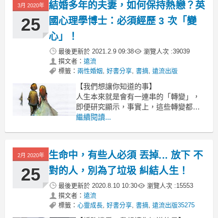
結婚多年的夫妻，如何保持熱戀？英
3月 2020年
工作與孩子為重心，第三次轉變也許會
困難重重。在研究過程中，我多次看到
25
國心理學博士：必須經歷 3 次「變
關
心」！
最後更新於
2021.2.9 09:38
瀏覽人次 :
39039
撰文者：
遠流
標籤：
兩性婚姻
,
好書分享
,
書摘
,
遠流出版
【我們想讓你知道的事】
人生本來就是會有一連串的「轉變」，
即便研究顯示，事實上，這些轉變都是
可以事先預測的，不過，它們通常還是
繼續閱讀...
令許許多多的夫妻感到意外。所有轉變
都會經歷一段掙扎期，此時夫妻正處於
新舊階段的交界。他們意識到，先前走
生命中，有些人必須 丟掉... 放下 不
2月 2020年
的路已經行不通了，但還不清楚怎麼重
新規劃。每一次轉變都有一連串的困
25
對的人，別為了垃圾 糾結人生！
最後更新於
2020.8.10 10:30
瀏覽人次 :
15553
撰文者：
遠流
標籤：
心靈成長
,
好書分享
,
書摘
,
遠流出版35275