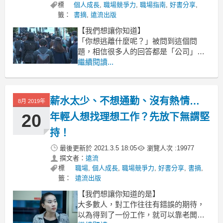
標
個人成長
,
職場競爭力
,
職場指南
,
好書分享
,
籤：
書摘
,
遠流出版
【我們想讓你知道】
「你想逃離什麼呢？」被問到這個問
題，相信很多人的回答都是「公司」或
「工作」吧？科技逐漸進步，想聯絡彼
繼續閱讀...
此越來越方便，但反過來說，我們似乎
永遠無法逃離工作，就算表定的下班時
間到了，只要老闆或主管一封簡訊或郵
薪水太少、不想通勤、沒有熱情…
8月 2019年
件，做員工的怎可能不做回應？這樣的
生活，你還能撐多久？
20
年輕人想找理想工作？先放下無謂堅
持！
最後更新於
2021.3.5 18:05
瀏覽人次 :
19977
撰文者：
遠流
標
職場
,
個人成長
,
職場競爭力
,
好書分享
,
書摘
,
籤：
遠流出版
【我們想讓你知道的是】
大多數人，對工作往往有錯誤的期待，
以為得到了一份工作，就可以靠老闆的