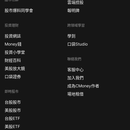
雲端控股
股市爆料同學會
報明牌
投資理財
跨領域學習
投資網誌
學到
Money錢
口袋Studio
投資小學堂
聯絡我們
財經百科
美股放大鏡
客服中心
口袋證券
加入我們
成為CMoney作者
即時股市
場地租借
台股股市
美股股市
台股ETF
美股ETF