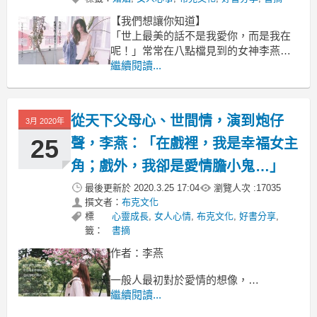
【我們想讓你知道】
「世上最美的話不是我愛你，而是我在
呢！」常常在八點檔見到的女神李燕，
歷經婚變之後，重新出發，找到人生裡
繼續閱讀...
愛情的意義。讓李燕天天給你，迎風向
前的正面思考力，獻給在工作、生活、
感情中，千瘡百孔也依然相信美好的
從天下父母心、世間情，演到炮仔
3月 2020年
你。
25
聲，李燕：「在戲裡，我是幸福女主
文 / 李燕
角；戲外，我卻是愛情膽小鬼…」
我以為我的溫柔能感動
最後更新於
2020.3.25 17:04
瀏覽人次 :
17035
撰文者：
布克文化
標
心靈成長
,
女人心情
,
布克文化
,
好書分享
,
籤：
書摘
作者：李燕
一般人最初對於愛情的想像，
都源自於父母親，
繼續閱讀...
雖不見得正確，卻是最清楚的雛形，