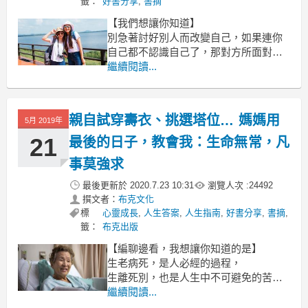
籤：
好書分享
,
書摘
【我們想讓你知道】
別急著討好別人而改變自己，如果連你
自己都不認識自己了，那對方所面對的
你，到底是誰呢？請用自己最舒服的狀
繼續閱讀...
態去面對他人，才能真正享受在一段關
係，看看文中更具體的作法。
親自試穿壽衣、挑選塔位… 媽媽用
文 / 游祥禾
5月 2019年
21
最後的日子，教會我：生命無常，凡
有一次我在上海參加了一個論壇，台下
有個人問我要怎麼樣才能做到原
事莫強求
最後更新於
2020.7.23 10:31
瀏覽人次 :
24492
撰文者：
布克文化
標
心靈成長
,
人生答案
,
人生指南
,
好書分享
,
書摘
,
籤：
布克出版
【編聊邊看，我想讓你知道的是】
生老病死，是人必經的過程，
生離死別，也是人生中不可避免的苦
痛。
繼續閱讀...
如果知道自己的死期將至，