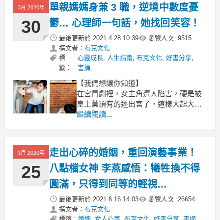
單親媽媽身兼 3 職，逆境中數度憂
3月 2020年
30
鬱… 心理師一句話，她找回笑容！
最後更新於
2021.4.28 10:39
瀏覽人次 :
9515
撰文者：
布克文化
標
心靈成長
,
人生指南
,
布克文化
,
好書分享
,
籤：
書摘
【我們想讓你知道】
在宮鬥劇裡，女主角遭人陷害，硬是被
皇上莫須有的逐出宮了，這樣大起大落
的際遇確實把劇情張力拉到最大，可這
繼續閱讀...
戲結束了嗎？當然沒有。女主角失寵了
嗎？只是暫時，我們一點也不替女主角
擔心，也覺得有這過程更是過癮，等著
走出心碎的婚姻，重回演藝事業！
3月 2020年
瞧吧。
25
八點檔女神 李燕感悟：犧牲換不得
文 / 游祥禾-人生使用手冊
圓滿，只得到同等的輕視…
最後更新於
2021.6.16 14:03
瀏覽人次 :
26654
撰文者：
布克文化
標籤：
婚姻
,
女人心事
,
布克文化
,
好書分享
,
書摘