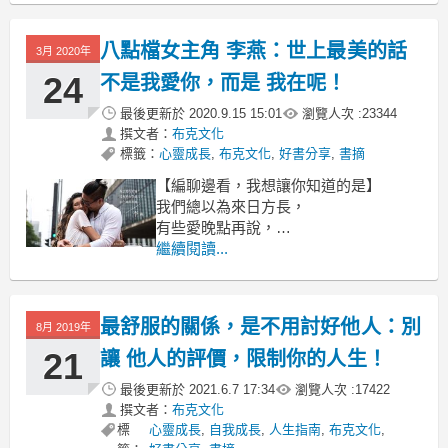
也因此我對婚姻
八點檔女主角 李燕：世上最美的話
3月 2020年
24
不是我愛你，而是 我在呢！
最後更新於
2020.9.15 15:01
瀏覽人次 :
23344
撰文者：
布克文化
標籤：
心靈成長
,
布克文化
,
好書分享
,
書摘
【編聊邊看，我想讓你知道的是】
我們總以為來日方長，
有些愛晚點再說，
但你卻不知道意外可能來的更快…
繼續閱讀...
請把握身邊那個愛你的人，
讓他深深地感受到！
最舒服的關係，是不用討好他人：別
8月 2019年
21
讓 他人的評價，限制你的人生！
最後更新於
2021.6.7 17:34
瀏覽人次 :
17422
撰文者：
布克文化
標
心靈成長
,
自我成長
,
人生指南
,
布克文化
,