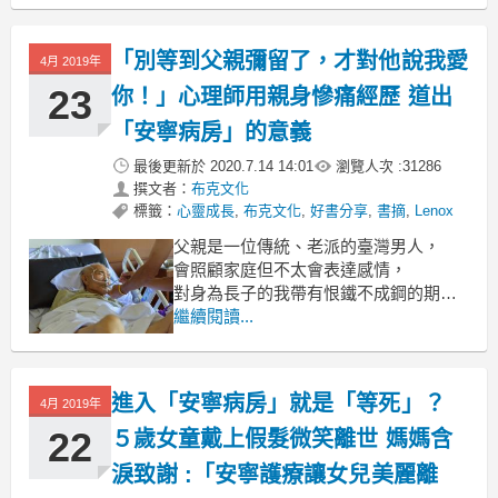
你會選擇怎麼過完剩下來的人生？
「別等到父親彌留了，才對他說我愛
4月 2019年
23
你！」心理師用親身慘痛經歷 道出
「安寧病房」的意義
最後更新於
2020.7.14 14:01
瀏覽人次 :
31286
撰文者：
布克文化
標籤：
心靈成長
,
布克文化
,
好書分享
,
書摘
,
Lenox
父親是一位傳統、老派的臺灣男人，
會照顧家庭但不太會表達感情，
對身為長子的我帶有恨鐵不成鋼的期
待，
繼續閱讀...
因為他的打罵教育，我自小就和他相處
不好。
他晚年倒下後被送到高醫，住進一般病
進入「安寧病房」就是「等死」？
4月 2019年
房。
我在他的生命末期時日夜陪伴在病床
22
５歲女童戴上假髮微笑離世 媽媽含
邊，
淚致謝 :「安寧護療讓女兒美麗離