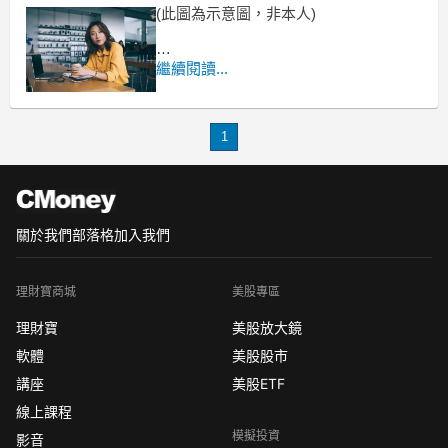
(此圖為示意圖，非本人)
繼續閱讀...
作者: 楊倩琳（Dr.Selena）
1
關於我們
部落格
加入我們
理財寶商城
美股專區
理財寶
美股放大鏡
軟體
美股股市
講座
美股ETF
線上課程
模擬投資
影音