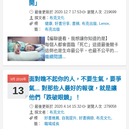
開」
最後更新於
2020.12.7 17:53
瀏覽人次 :
219699
撰文者：
布克文化
標
健康
,
好書分享
,
書摘
,
布克出版
,
Lenox
,
籤：
布克出版
【編聊邊看，我想讓你知道的是】
每個人都會面臨「死亡」這道最後關卡
這倒也是生命最公平，也最不公平的地
方
繼續閱讀...
然而，當終點近在眼前時，
你準備好如何面對了嗎？
而「安寧病房」就是要陪伴你在最後的
面對瞧不起你的人，不要生氣，要爭
9月 2016年
這一哩路
13
氣... 對那些人最好的報復，就是讓
他們「跌破眼鏡」！
最後更新於
2020.4.14 15:32
瀏覽人次 :
279058
撰文者：
布克文化
標
好書推薦
,
自我提升
,
好書摘錄
,
布克文化
,
籤：
職場成長