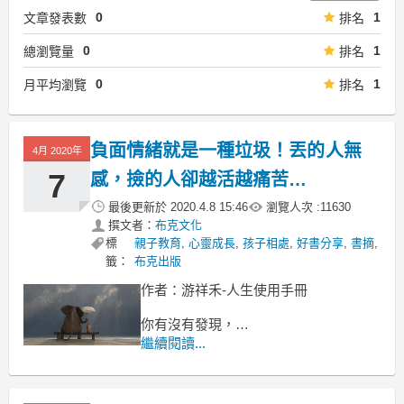
0
1
文章發表數
排名
0
1
總瀏覽量
排名
0
1
月平均瀏覽
排名
負面情緒就是一種垃圾！丟的人無
4月 2020年
7
感，撿的人卻越活越痛苦…
最後更新於
2020.4.8 15:46
瀏覽人次 :
11630
撰文者：
布克文化
標
親子教育
,
心靈成長
,
孩子相處
,
好書分享
,
書摘
,
籤：
布克出版
作者：游祥禾-人生使用手冊
你有沒有發現，
我們總是不經意地受到別人的情緒影
繼續閱讀...
響？
看到別人不開心，
就會有壓力，有內疚，