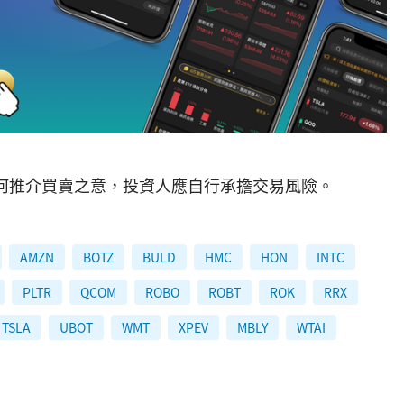
何推介買賣之意，投資人應自行承擔交易風險。
AMZN
BOTZ
BULD
HMC
HON
INTC
PLTR
QCOM
ROBO
ROBT
ROK
RRX
TSLA
UBOT
WMT
XPEV
MBLY
WTAI