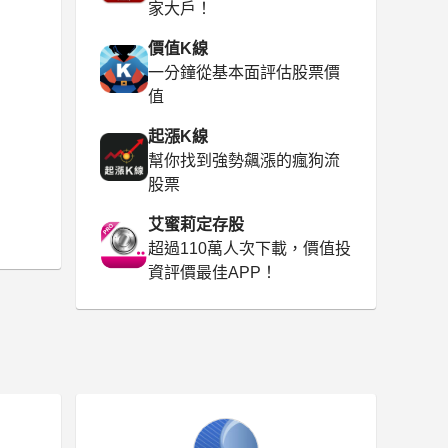
家大戶！
價值K線
一分鐘從基本面評估股票價
值
起漲K線
幫你找到強勢飆漲的瘋狗流
股票
艾蜜莉定存股
超過110萬人次下載，價值投
資評價最佳APP！