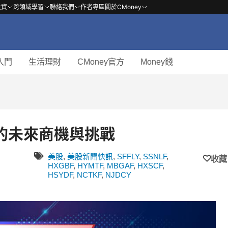
投資
跨領域學習
聯絡我們
作者專區
關於CMoney
入門
生活理財
CMoney官方
Money錢
的未來商機與挑戰
美股
,
美股新聞快訊
,
SFFLY
,
SSNLF
,
收藏
HXGBF
,
HYMTF
,
MBGAF
,
HXSCF
,
HSYDF
,
NCTKF
,
NJDCY