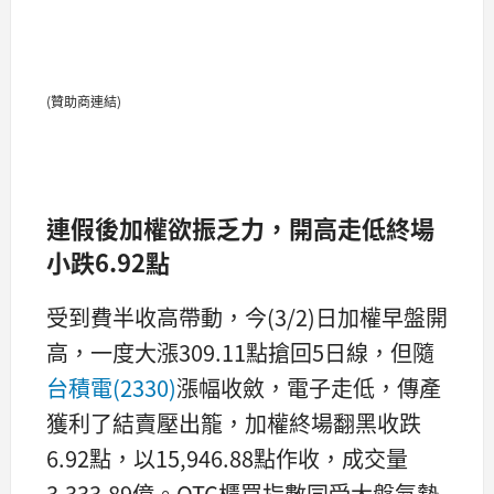
(贊助商連結)
連假後加權欲振乏力，開高走低終場
小跌6.92點
受到費半收高帶動，今(3/2)日加權早盤開
高，一度大漲309.11點搶回5日線，但隨
台積電(2330)
漲幅收斂，電子走低，傳產
獲利了結賣壓出籠，加權終場翻黑收跌
6.92點，以15,946.88點作收，成交量
3,333.89億。OTC櫃買指數同受大盤氣勢