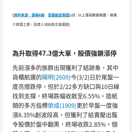
(
資料來源：籌碼K線
菜圃股倉製圖
)
(註 : 以上僅為數據揭露，無推
介買賣之意，投資人須自負交易風險)
為升取得47.3億大單，股價強鎖漲停
先前漲多的族群出現獲利了結跡象，其中
貨櫃航運的
陽明(2609)
今(3/2)日於尾盤一
度亮燈跌停，但於2/22多方缺口與10日線
找到支撐，終場跌幅收斂至6.55%。造紙
類的多方指標
榮成(1909)
更於早盤一度強
漲8.35%創波段高，但獲利了結賣壓出籠
令股價於盤中翻黑，終場收跌2.85%。個