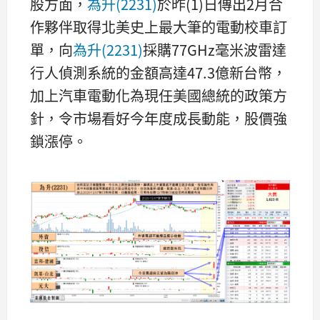
股方面，
為升(2231)
於昨(1)日傳出2月合
作夥伴取得北美史上最大筆的電動校車訂
單，向
為升(2231)
採購77GHz毫米波雷達
行人偵測系統的金額高達47.3億新台幣，
加上汽車電動化為現任美國總統的政策方
針，令市場看好今年度成長動能，股價強
鎖漲停。