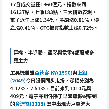
17
分成交量僅1960
億元，指數來到
16137
點，上漲183
點。三大指數表現，
電子近午上漲1.34%
，金融漲0.81%
，傳
產漲0.41%
。OTC
櫃買指數上漲0.72%
。
電機、半導體、塑膠與電零4
類股成多
頭主力
工具機雙雄
亞德客-KY(1590)
與
上銀
(2049)
今日股價同步走揚，漲幅分別為
4.12%
、2.51%
，目前來到1010
元與
409
元。電子零組件除了早盤獵報觀察到
的
台達電(2308)
盤中出現大戶買進大