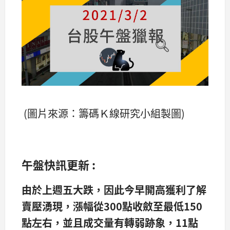
(圖片來源：籌碼Ｋ線研究小組製圖)
午盤快訊更新 :
由於上週五大跌，因此今早開高獲利了解
賣壓湧現，漲幅從300
點收斂至最低150
點左右，並且成交量有轉弱跡象，11
點