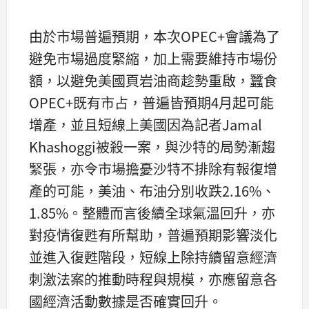
由於市場普遍預期，本次OPEC+會議為了
避免市場過度緊縮，加上需要維持市場份
額，以避免美國頁岩油商趁勢重啟，蠶食
OPEC+既有市占，普遍皆預期4月起可能
增產，並且短線上美國因為記者Jamal
Khashoggi被殺一案，與沙特的局勢漸趨
緊張，亦令市場擔憂沙特不排除有報復增
產的可能，美油、布油分別收跌2.16%、
1.85%。整體而言後續全球氣溫回升，亦
對疫情復甦有所幫助，普遍預期影響淡化
並進入復甦階段，短線上除持續留意經濟
刺激法案的推動時程與規模，亦應留意各
國經濟活動數據是否確實回升。