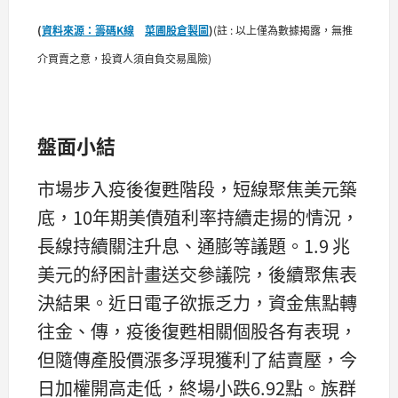
(
資料來源：籌碼K線
菜圃股倉製圖
)
(註 : 以上僅為數據揭露，無推
介買賣之意，投資人須自負交易風險)
盤面小結
市場步入疫後復甦階段，短線聚焦美元築
底，10年期美債殖利率持續走揚的情況，
長線持續關注升息、通膨等議題。1.9 兆
美元的紓困計畫送交參議院，後續聚焦表
決結果。近日電子欲振乏力，資金焦點轉
往金、傳，疫後復甦相關個股各有表現，
但隨傳產股價漲多浮現獲利了結賣壓，今
日加權開高走低，終場小跌6.92點。族群