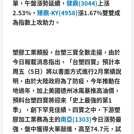
單，午盤漲勢延續，
健鼎(3044)
上漲
2.53%
，
臻鼎-KY(4958)
漲1.67%
雙雙成
為指數上攻助力。
塑膠工業類股，台塑三寶全數走揚，由於
今日報載消息指出，「台塑四寶」預計本
周五（5
日）將以書面方式進行2
月業績說
明，由於大陸政府為了防疫，今年推動在
地過年，加上美國德州冰風暴推高油價，
預料台塑四寶將迎來「史上最強的第1
季」，創下罕見佳績。四寶之中，下游塑
膠加工業務為主的
南亞(1303)
今日漲勢最
強，盤中獲得大單敲進，高至74.7
元，試