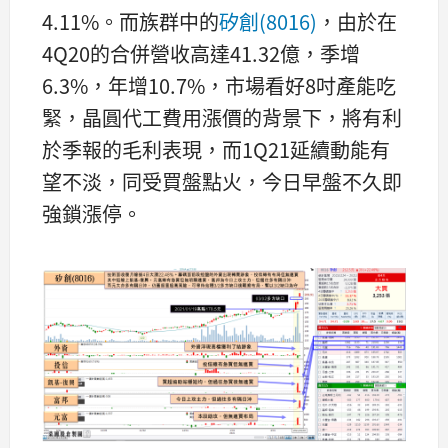
4.11%。而族群中的
矽創(8016)
，由於在
4Q20的合併營收高達41.32億，季增
6.3%，年增10.7%，市場看好8吋產能吃
緊，晶圓代工費用漲價的背景下，將有利
於季報的毛利表現，而1Q21延續動能有
望不淡，同受買盤點火，今日早盤不久即
強鎖漲停。