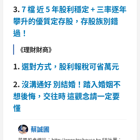
3.
7 檔 近 5 年股利穩定 + 三率逐年
攀升的優質定存股，存股族別錯
過！
《理財財商》
1.
選對方式，股利報稅可省萬元
2.
沒溝通好 別結婚！踏入婚姻不
想後悔，交往時 這觀念請一定要
懂
蔡誠圃
菜圃股倉網站：http://www.tpshouse.tw FB社團：