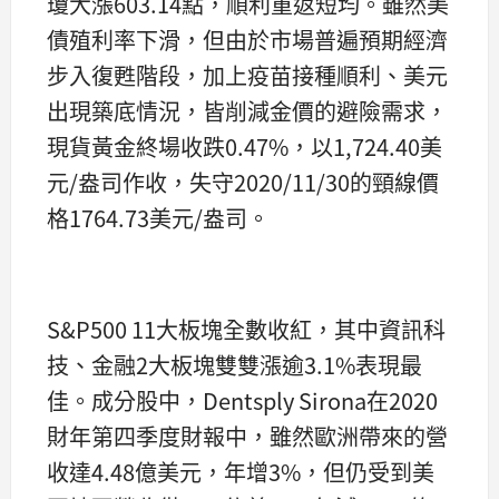
瓊大漲603.14點，順利重返短均。雖然美
債殖利率下滑，但由於市場普遍預期經濟
步入復甦階段，加上疫苗接種順利、美元
出現築底情況，皆削減金價的避險需求，
現貨黃金終場收跌0.47%，以1,724.40美
元/盎司作收，失守2020/11/30的頸線價
格1764.73美元/盎司。
S&P500 11大板塊全數收紅，其中資訊科
技、金融2大板塊雙雙漲逾3.1%表現最
佳。成分股中，Dentsply Sirona在2020
財年第四季度財報中，雖然歐洲帶來的營
收達4.48億美元，年增3%，但仍受到美