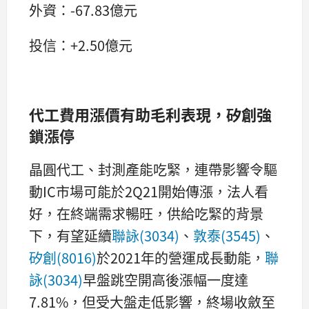
外資：-67.83億元
投信：+2.50億元
代工費用漲價有助毛利表現，矽創強
鎖漲停
晶圓代工、封測產能吃緊，連帶影響令驅
動IC市場可能於2Q21開始傳漲，法人看
好，在終端需求暢旺，供給吃緊的背景
下，有望延續
聯詠(3034)
、
敦泰(3545)
、
矽創(8016)
於2021年的營運成長動能，
聯
詠(3034)
早盤跳空開高後漲幅一度達
7.81%，但受大盤走低影響，終場收斂至