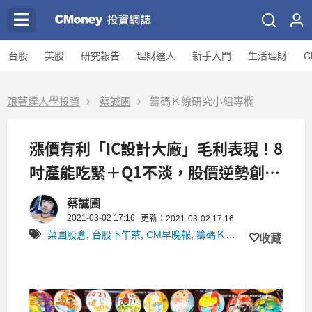
台股
美股
研究報告
理財達人
新手入門
生活理財
C
跟著達人學投資
蔡誠圃
籌碼Ｋ線研究小組專欄
漲價有利「IC設計大廠」毛利表現！8
吋產能吃緊＋Q1不淡，股價逆勢創新
高！
蔡誠圃
2021-03-02 17:16
更新：2021-03-02 17:16
菜圃股倉
,
台股下午茶
,
CM早晚報
,
籌碼Ｋ線研究小組
收藏