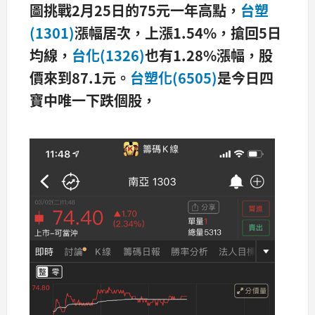
圖挑戰2
月25
日的75
元一年高點，
台塑
(1301)
漲幅居次，上漲1.54%
，搶回5
日
均線，
台化(1326)
也有1.28%
漲幅，股
價來到87.1
元。
台塑化(6505)
是今日四
寶中唯一下跌個股，