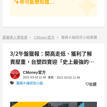
你可能想知道...
跟著達人學投資
CMoney官方
籌碼Ｋ線研究小組專欄
3/2午盤獵報：開高走低、獲利了解
賣壓重，台塑四寶迎「史上最強的第
1季」，其中這 1 檔蓄勢再戰一年新
CMoney官方
高
2021-03-02 11:48
更新：2021-03-02 11:48
籌碼Ｋ線研究小組
收藏