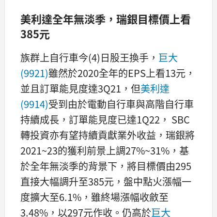
美利達全年無淡季，瑞銀目標價上看
385元
族群上自行車今(4)日股王換手，
巨大
(9921)
雖然於2020全年的EPS上看13元，
並且訂單能見度達3Q21，但
美利達
(9914)
受到由於電動自行車與高階自行車
持續成長，訂單能見度已達1Q22， SBC
轉投資亦有望持續貢獻業外收益，瑞銀將
2021~23的獲利前景上調27%~31%，基
於全年無淡季的背景下，將目標價由295
直接大幅調升至385元，盤中點火漲幅一
度擴大至6.1%，雖終場漲幅收斂至
3.48%，以297元作收。仍高於
巨大