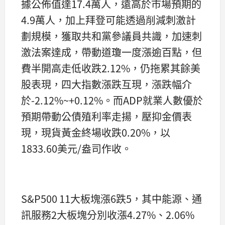
據公佈值達17.4萬人，遠高於市場預期的
4.9萬人，加上拜登可能透過削減刺激計
劃規模，獲取共和黨參議員共識，加速刺
激法案達成，帶動道瓊一度漲逾百點，但
費半開高走低收跌2.12%，仍拖累其餘美
股表現，四大指數漲跌互現，漲跌幅介
於-2.12%~+0.12%。而ADP就業人數優於
預期帶動公債殖利率走揚，壓抑金價表
現，現貨黃金終場收跌0.20%，以
1833.60美元/盎司作收。
S&P500 11大板塊漲6跌5，其中能源、通
訊服務2大板塊分別收漲4.27%、2.06%