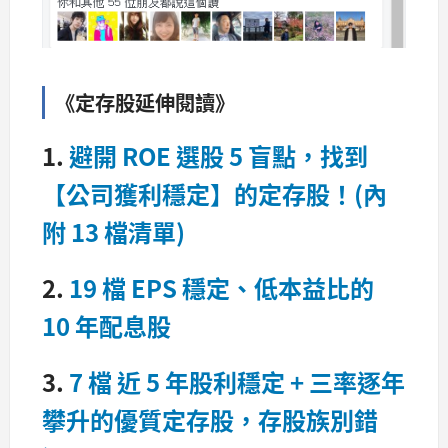
《定存股延伸閱讀》
1.
避開 ROE 選股 5 盲點，找到
【公司獲利穩定】的定存股！(內
附 13 檔清單)
2.
19 檔 EPS 穩定、低本益比的
10 年配息股
3.
7 檔 近 5 年股利穩定 + 三率逐年
攀升的優質定存股，存股族別錯