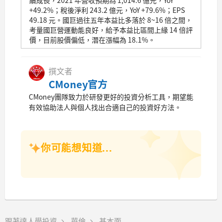
+49.2%；稅後淨利 243.2 億元，YoY +79.6%；EPS
49.18 元。國巨過往五年本益比多落於 8~16 倍之間，
考量國巨營運動能良好，給予本益比區間上緣 14 倍評
價，目前股價偏低，潛在漲幅為 18.1%。
撰文者
CMoney官方
CMoney團隊致力於研發更好的投資分析工具，期望能
有效協助法人與個人找出合適自己的投資好方法。
你可能想知道...
跟著達人學投資
華倫
基本面