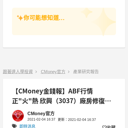
你可能想知道...
跟著達人學投資
CMoney官方
產業研究報告
【CMoney金錢報】ABF行情
正"火"熱 欣興（3037）廠房修復期
間雖將拉長，但2021 EPS仍可望持續
CMoney官方
成長
2021-02-04 16:37
更新：2021-02-04 16:37
即時消息
收藏