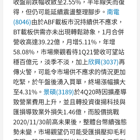
收盤前跌幅收斂至2.55%，半年線失而復
得，但仍可能延續震盪整理腳步。
南電
(8046)
由於ABF載板市況持續供不應求，
BT載板供需亦未出現轉鬆跡象，1月合併
營收高達39.22億，月增5.11%，年增
58.08%，市場樂觀看待1Q21營收可望站
穩百億元，淡季不淡，加上
欣興(3037)
再
傳火警，可能令市場供不應求的情況更加
吃緊，於午盤後湧入買單，終場漲幅擴大
至4.31%。
景碩(3189)
於4Q20時因擴產導
致營業費用上升，並且轉投資復揚科技與
匯損導致業外損失1.46億，而股價挑戰
2020/11/30前高未果後，整體台幣續強態
勢未變，市場觀望仍可能受匯損壓抑毛利