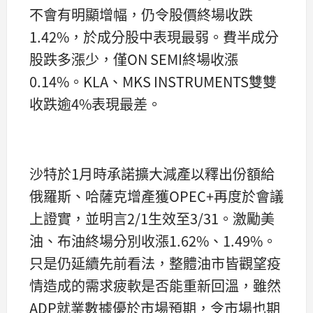
不會有明顯增幅，仍令股價終場收跌
1.42%，於成分股中表現最弱。費半成分
股跌多漲少，僅ON SEMI終場收漲
0.14%。KLA、MKS INSTRUMENTS雙雙
收跌逾4%表現最差。
沙特於1月時承諾擴大減產以釋出份額給
俄羅斯、哈薩克增產獲OPEC+再度於會議
上證實，並明言2/1生效至3/31。激勵美
油、布油終場分別收漲1.62%、1.49%。
只是仍延續先前看法，整體油市皆觀望疫
情造成的需求疲軟是否能重新回溫，雖然
ADP就業數據優於市場預期，令市場也期