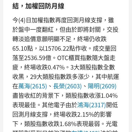
結，加權回防月線
今(4)日加權指數再度回測月線支撐，雖
於盤中一度翻紅，但由於即將封關，交投
轉淡追價意願明顯不足，終場仍收跌
65.10點，以15706.22點作收。成交量回
落至2536.59億。OTC櫃買指數隨大盤走
疲，終場收跌0.47%。3大類股指數全數
收黑，29大類股指數跌多漲少，其中航運
在
萬海(2615)
、
長榮(2603)
、
陽明(2609)
盡皆收紅的背景下，類股指數收漲1.04%
表現最佳。其他電子由於
鴻海(2317)
開低
回測月線支撐，終場收跌2.15%的影響
下，類股指數收跌1.68%表現最弱。光電