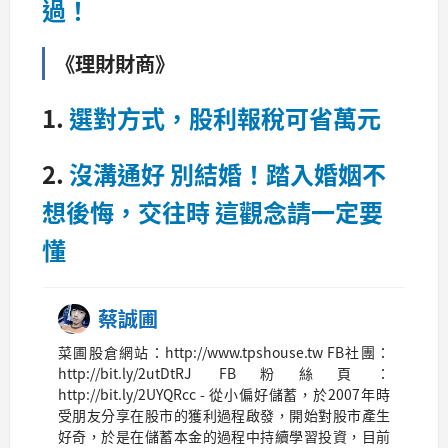
過！
《理財財商》
1.
選對方式，股利報稅可省萬元
2.
沒溝通好 別結婚！踏入婚姻不
想後悔，交往時 這觀念請一定要
懂
蔡誠圃
菜圃股倉網站：http://www.tpshouse.tw FB社團：
http://bit.ly/2utDtRJ FB粉絲頁：
http://bit.ly/2UYQRcc - 從小偏好儲蓄，於2007年時
受朋友分享在股市的獲利過程啟發，開始對股市產生
好奇，於是在儲蓄本金的過程中持續學習投資，目前