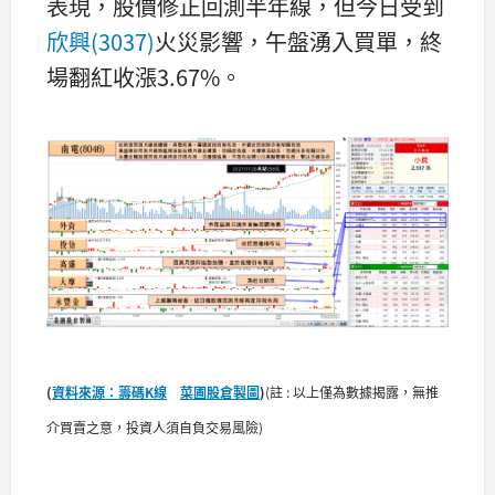
表現，股價修正回測半年線，但今日受到
欣興(3037)
火災影響，午盤湧入買單，終
場翻紅收漲3.67%。
(
資料來源：籌碼K線
菜圃股倉製圖
)
(註 : 以上僅為數據揭露，無推
介買賣之意，投資人須自負交易風險)