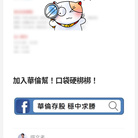
加入華倫幫！口袋硬梆梆！
撰文者