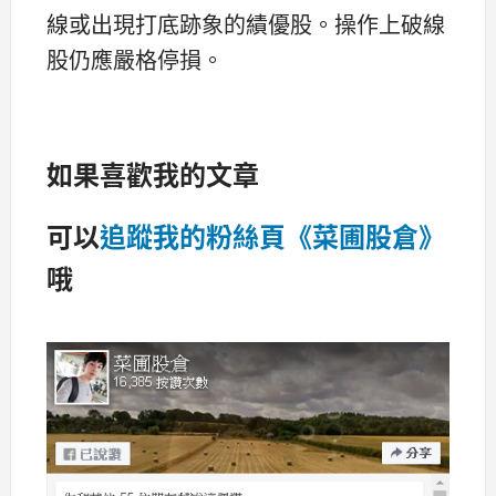
線或出現打底跡象的績優股。操作上破線
股仍應嚴格停損。
如果喜歡我的文章
可以
追蹤我的粉絲頁《菜圃股倉》
哦