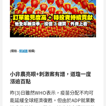
(隨拍 -
蔡誠圃
拍攝)
小非農亮眼+刺激案有譜，道瓊一度
漲逾百點
昨(3)日雖然WHO表示，疫苗分配不均可
能延緩全球經濟復甦。但由於ADP就業數