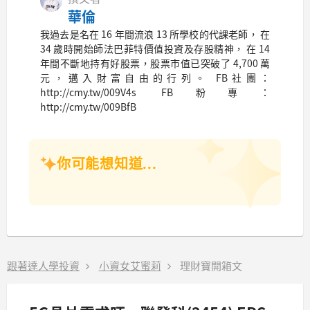
華倫
我過去是名在 16 年間流浪 13 所學校的代課老師， 在
34 歲時開始師法巴菲特價值投資及存股精神， 在 14
年間不斷地持有好股票，股票市值已突破了 4,700 萬
元，邁入財富自由的行列。 FB社團：
http://cmy.tw/009V4s FB粉專：
http://cmy.tw/009BfB
你可能想知道...
跟著達人學投資
小資女艾蜜莉
理財寶開箱文