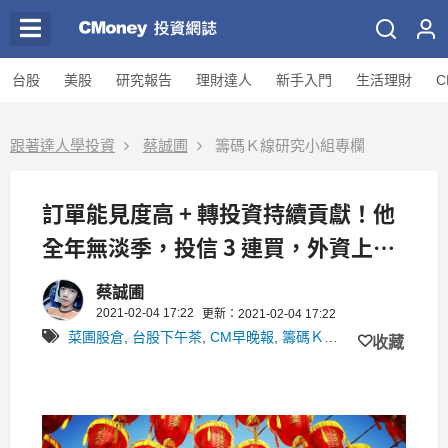
台股
美股
研究報告
理財達人
新手入門
生活理財
C
跟著達人學投資
蔡誠圃
籌碼Ｋ線研究小組專欄
訂單能見度高 + 轉投資持續貢獻！他
全年無淡季，投信 3 連買，外資上
看…
蔡誠圃
2021-02-04 17:22
更新：2021-02-04 17:22
菜圃股倉
,
台股下午茶
,
CM早晚報
,
籌碼Ｋ線研究小組
收藏