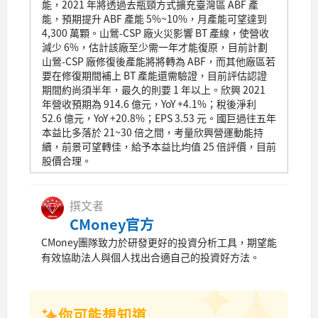
能，2021 年將透過去瓶頸方式擴充臺灣區 ABF 產
能，預期提升 ABF 產能 5%~10%，月產能可望達到
4,300 萬顆。山鶯-CSP 廠火災影響 BT 產線，使營收
減少 6%，估計該廠至少需一年才能復原，目前計劃
山鶯-CSP 廠修復後產能將將轉為 ABF，而其他廠區若
要在修復期間補上 BT 產能還需驗證，目前評估認證
期間約尚須半年，最久的則要 1 年以上。欣興 2021
年營收預期為 914.6 億元，YoY +4.1%；稅後淨利
52.6 億元，YoY +20.8%；EPS 3.53 元。國巨過往五年
本益比多落於 21~30 倍之間，考量欣興營運動能持
續，前景可望轉佳，給予本益比均值 25 倍評價，目前
股價合理。
撰文者
CMoney官方
CMoney團隊致力於研發更好的投資分析工具，期望能
有效協助法人與個人找出合適自己的投資好方法。
你可能想知道...