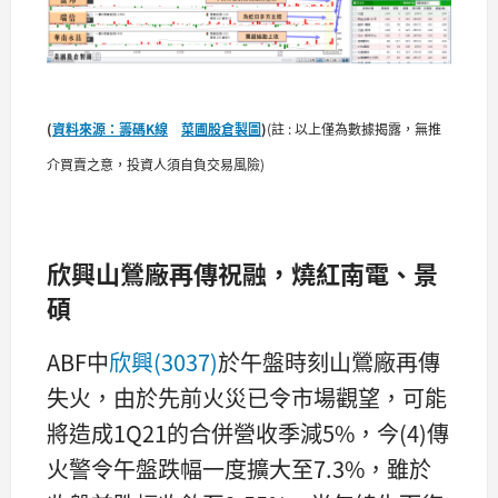
(
資料來源：籌碼K線
菜圃股倉製圖
)
(註 : 以上僅為數據揭露，無推
介買賣之意，投資人須自負交易風險)
欣興山鶯廠再傳祝融，燒紅南電、景
碩
ABF中
欣興(3037)
於午盤時刻山鶯廠再傳
失火，由於先前火災已令市場觀望，可能
將造成1Q21的合併營收季減5%，今(4)傳
火警令午盤跌幅一度擴大至7.3%，雖於