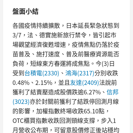
盤面小結
各國疫情持續擴散，日本延長緊急狀態到
3/7，法、德實施新旅行禁令，皆引起市
場觀望經濟復甦增速，疫情焦點仍落於疫
苗普及、施打速度、普及前醫療資源能否
負荷，短線東方春運將成焦點。今(3)日
受到
台積電(2330)
、
鴻海(2317)
分別收跌
0.48%、2.15%，並且
友達(2409)
法說前
獲利了結賣壓造成股價跌逾6.27%、
信邦
(3023)
亦於封關前獲利了結跌停回測月線
的影響，加權指數終場收跌65.10點，
OTC櫃買指數收跌回測頸線支撐，步入1
月營收公布期，可留意股價修正後站穩均