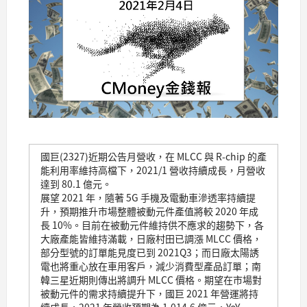
國巨(2327)近期公告月營收，在 MLCC 與 R-chip 的產
能利用率維持高檔下，2021/1 營收持續成長，月營收
達到 80.1 億元。
展望 2021 年，隨著 5G 手機及電動車滲透率持續提
升，預期推升市場整體被動元件產值將較 2020 年成
長 10%。目前在被動元件維持供不應求的趨勢下，各
大廠產能皆維持滿載，日廠村田已調漲 MLCC 價格，
部分型號的訂單能見度已到 2021Q3；而日廠太陽誘
電也將重心放在車用客戶，減少消費型產品訂單；南
韓三星近期則傳出將調升 MLCC 價格。期望在市場對
被動元件的需求持續提升下，國巨 2021 年營運將持
續成長，2021 年營收預期為 1,014.6 億元，YoY