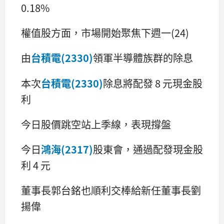
0.18%
權值股方面，市場開始聚焦下週一(24)
由
台積電(2330)
領軍半導體族群的除息
本次
台積電(2330)
除息將配發 8 元現金股
利
今日股價跳空站上季線，表現撐盤
今日
鴻海(2317)
股東會，通過配發現金股
利 4 元
董事長郭台銘也順利交棒給新任董事長劉
揚偉