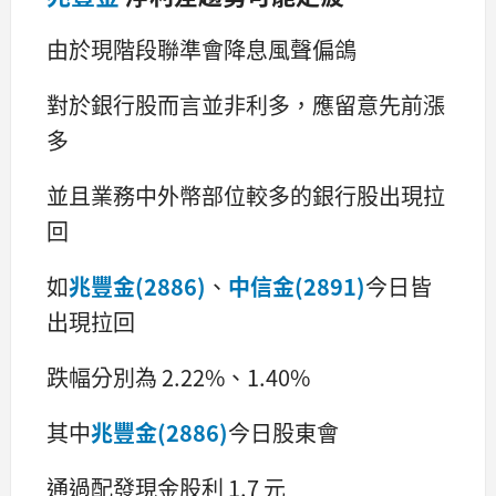
由於現階段聯準會降息風聲偏鴿
對於銀行股而言並非利多，應留意先前漲
多
並且業務中外幣部位較多的銀行股出現拉
回
如
兆豐金(2886)
、
中信金(2891)
今日皆
出現拉回
跌幅分別為 2.22%、1.40%
其中
兆豐金(2886)
今日股東會
通過配發現金股利 1.7 元