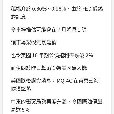
漲幅介於 0.80% ~ 0.98%，由於 FED 偏鴿
的訊息
令市場推估可能會在 7 月降息 1 碼
讓市場樂觀氣氛延續
也令美國 10 年期公債殖利率跌破 2%
而伊朗於昨日擊落 1 架美國無人機
美國隨後證實消息，MQ-4C 在荷莫茲海
峽遭擊落
中東的衝突局勢再度升溫，令國際油價飆
高逾 5%