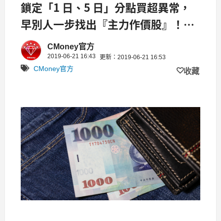
鎖定「1 日、5 日」分點買超異常，
早別人一步找出『主力作價股』！以
台南(1473)舉例...
CMoney官方
2019-06-21 16:43
更新：2019-06-21 16:53
CMoney官方
收藏