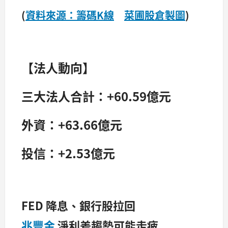
(
資料來源：籌碼K線
菜圃股倉製圖
)
【法人動向】
三大法人合計：+60.59億元
外資：+63.66億元
投信：+2.53億元
FED 降息、銀行股拉回
兆豐金
淨利差趨勢可能走疲