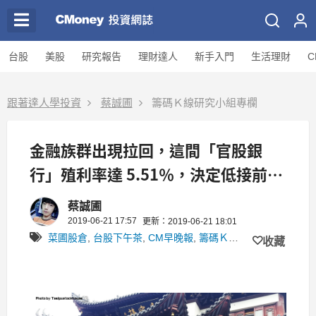
台股
美股
研究報告
理財達人
新手入門
生活理財
C
跟著達人學投資
蔡誠圃
籌碼Ｋ線研究小組專欄
金融族群出現拉回，這間「官股銀
行」殖利率達 5.51％，決定低接前你
得留意…
蔡誠圃
2019-06-21 17:57
更新：2019-06-21 18:01
菜圃股倉
,
台股下午茶
,
CM早晚報
,
籌碼Ｋ線研究小組
收藏