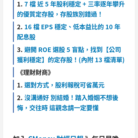
1.
7 檔 近 5 年股利穩定 + 三率逐年攀升
的優質定存股，存股族別錯過
！
2.
16 檔 EPS 穩定、低本益比的 10 年
配息股
3.
避開 ROE 選股 5 盲點，找到【公司
獲利穩定】的定存股！(內附 13 檔清單)
《理財財商》
1.
選對方式，股利報稅可省萬元
2.
沒溝通好 別結婚！踏入婚姻不想後
悔，交往時 這觀念請一定要懂