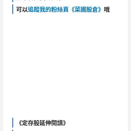
可以
追蹤我的粉絲頁《菜圃股倉》
哦
《定存股延伸閱讀》