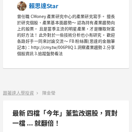
賴思達Star
曾任職 CMoney 產業研究中心的產業研究寫手。 擅長
於研究個股、產業基本面趨勢～ 認為持有產業趨勢向
上的股票， 且是當季主流的明星產業，才是賺取財富
的好方法！ 此外對於一些技術分析也小有研究。 歡迎
各路好手一同來討論交流～ FB 粉絲團(思達的金融筆
記本)：http://cmy.tw/006P8Q 1.洞察產業趨勢 2.分享
個股資訊 3.追蹤盤勢看法
跟著達人學投資
陳金瑩
最新 四檔「今年」董監改選股，買對
一檔 ... 就翻倍！