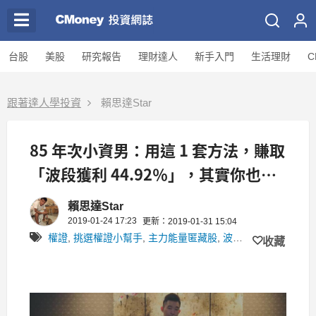
台股
美股
研究報告
理財達人
新手入門
生活理財
C
跟著達人學投資
賴思達Star
85 年次小資男：用這 1 套方法，賺取
「波段獲利 44.92％」，其實你也可
以！(附真實對帳單)
賴思達Star
2019-01-24 17:23
更新：2019-01-31 15:04
權證
,
挑選權證小幫手
,
主力能量匿藏股
,
波段操作
,
思達的權
收藏