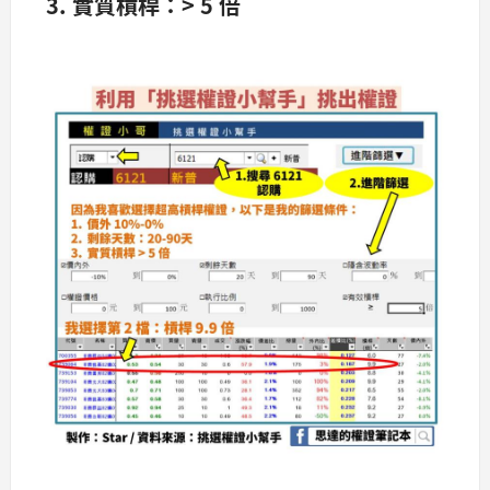
3.
實質槓桿：> 5
倍